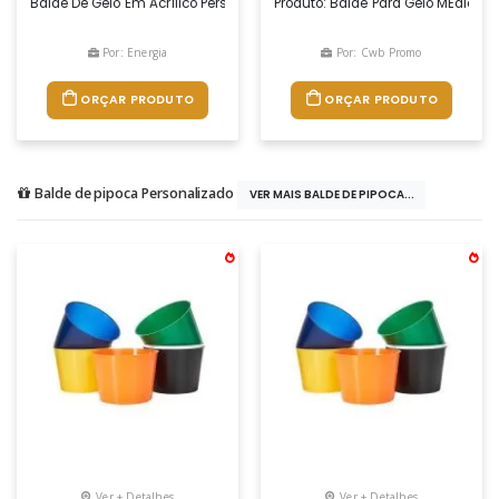
Balde De Gelo Em Acrílico Personalizado Para Brindes. Com Capacidade
Produto: Balde Para Gelo MÉdio Med
Por: Energia
Por: Cwb Promo
ORÇAR PRODUTO
ORÇAR PRODUTO
Balde de pipoca Personalizado
VER MAIS BALDE DE PIPOCA...
Ver + Detalhes
Ver + Detalhes