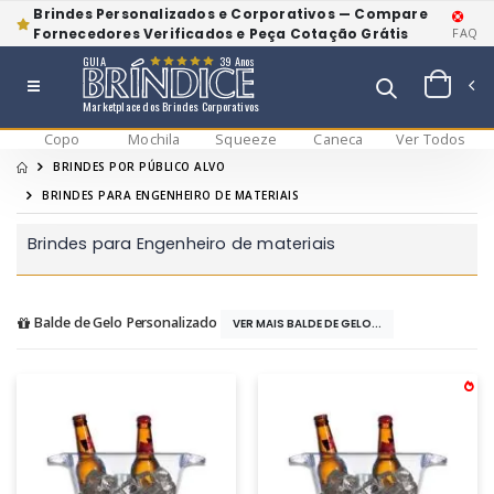
Brindes Personalizados e Corporativos — Compare
Fornecedores Verificados e Peça Cotação Grátis
FAQ
GUIA
39 Anos
Marketplace dos Brindes Corporativos
Copo
Mochila
Squeeze
Caneca
Ver Todos
BRINDES POR PÚBLICO ALVO
BRINDES PARA ENGENHEIRO DE MATERIAIS
Brindes para Engenheiro de materiais
Balde de Gelo Personalizado
VER MAIS BALDE DE GELO...