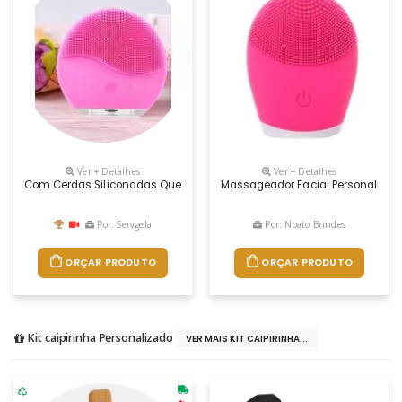
Ver + Detalhes
Ver + Detalhes
Com Cerdas Siliconadas Que Proporcionam A Limpeza De Pele A Esponja 
Massageador Facial Personalizado
Por: Servgela
Por: Noato Brindes
ORÇAR PRODUTO
ORÇAR PRODUTO
Kit caipirinha Personalizado
VER MAIS KIT CAIPIRINHA...