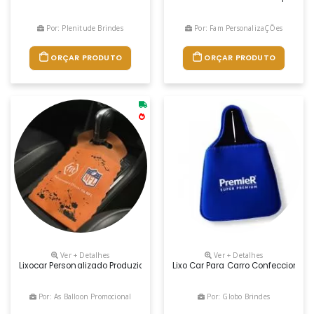
Por: Plenitude Brindes
Por: Fam PersonalizaÇÕes
ORÇAR PRODUTO
ORÇAR PRODUTO
Ver + Detalhes
Ver + Detalhes
Lixocar Personalizado Produzido Em Tnt De Alta Qualidade (gramatura 
Lixo Car Para Carro Confeccionad
Por: As Balloon Promocional
Por: Globo Brindes