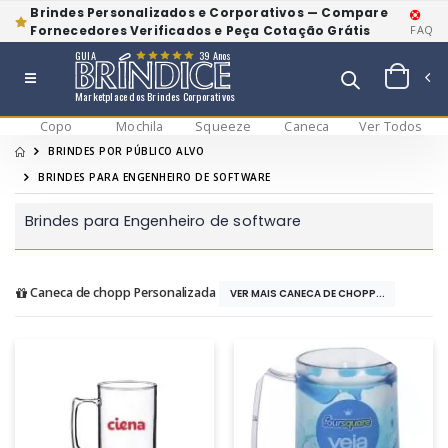
Brindes Personalizados e Corporativos — Compare
Fornecedores Verificados e Peça Cotação Grátis
FAQ
GUIA
39 Anos
Marketplace dos Brindes Corporativos
Copo
Mochila
Squeeze
Caneca
Ver Todos
BRINDES POR PÚBLICO ALVO
BRINDES PARA ENGENHEIRO DE SOFTWARE
Brindes para Engenheiro de software
Caneca de chopp Personalizada
VER MAIS CANECA DE CHOPP...