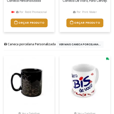
Caneca Personalizada
Caneca De Vidro, Para Cerveja, Bris
Por: Redd Promocional
Por: Print Maker
ORÇAR PRODUTO
ORÇAR PRODUTO
Caneca porcelana Personalizada
VER MAIS CANECA PORCELANA...
Ver + Detalhes
Ver + Detalhes