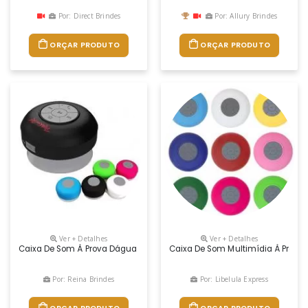
Por: Direct Brindes
Por: Allury Brindes
ORÇAR PRODUTO
ORÇAR PRODUTO
Ver + Detalhes
Ver + Detalhes
Caixa De Som À Prova Dágua Emborracha.
Caixa De Som Multimídia À Prova 
Por: Reina Brindes
Por: Libelula Express