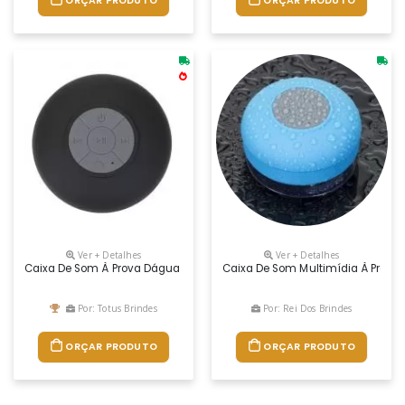
ORÇAR PRODUTO
ORÇAR PRODUTO
Ver + Detalhes
Ver + Detalhes
Caixa De Som À Prova Dágua Emborracha Com Ventosa(pode Ser Removida
Caixa De Som Multimídia À Prova 
Por: Totus Brindes
Por: Rei Dos Brindes
ORÇAR PRODUTO
ORÇAR PRODUTO