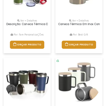
Ver + Detalhes
Ver + Detalhes
Descrição: Caneca Térmica De Inox 350ml Com Parede Dupla. Contém Ta
Caneca Térmica Em Inox Com Tam
Por: Fam PersonalizaÇÕes
Por: Best Gift
ORÇAR PRODUTO
ORÇAR PRODUTO