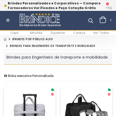
Brindes Personalizados e Corporativos — Compare
Fornecedores Verificados e Peça Cotação Grátis
FAQ
GUIA
39 Anos
Marketplace dos Brindes Corporativos
Copo
Mochila
Squeeze
Caneca
Ver Todos
BRINDES POR PÚBLICO ALVO
BRINDES PARA ENGENHEIRO DE TRANSPORTE E MOBILIDADE
Brindes para Engenheiro de transporte e mobilidade
Bolsa executiva Personalizada