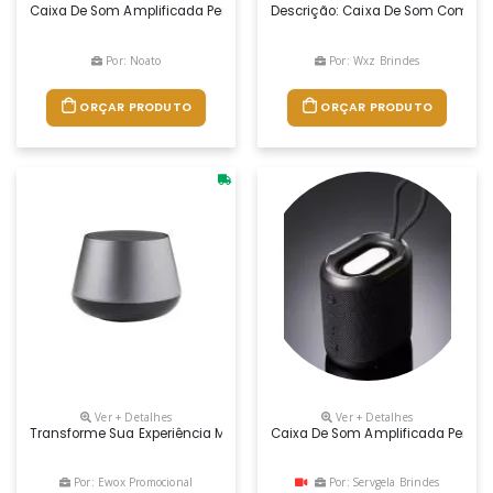
Caixa De Som Amplificada Personalizada, Ela Possui Bateria De Longa 
Descrição: Caixa De Som Com Estr
Por: Noato
Por: Wxz Brindes
ORÇAR PRODUTO
ORÇAR PRODUTO
Ver + Detalhes
Ver + Detalhes
Transforme Sua Experiência Musical Com Essa Caixinha De Som, Uma Com
Caixa De Som Amplificada Personal
Por: Ewox Promocional
Por: Servgela Brindes