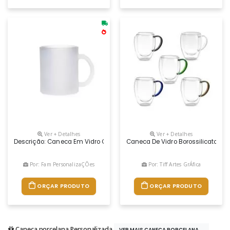
Ver + Detalhes
Ver + Detalhes
Descrição: Caneca Em Vidro Com Acabamento Fosco E Capacidade Para 
Caneca De Vidro Borossilicato Co
Por: Fam PersonalizaÇÕes
Por: Tiff Artes GrÁfica
ORÇAR PRODUTO
ORÇAR PRODUTO
Caneca porcelana Personalizada
VER MAIS CANECA PORCELANA...