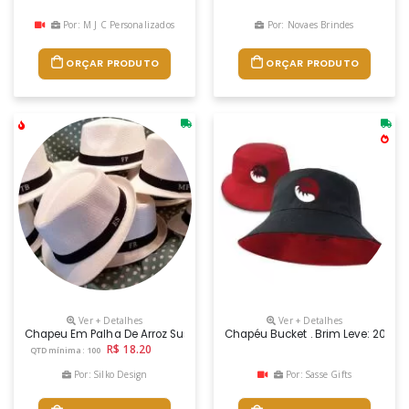
Por: M J C Personalizados
Por: Novaes Brindes
ORÇAR PRODUTO
ORÇAR PRODUTO
Ver + Detalhes
Ver + Detalhes
Chapeu Em Palha De Arroz Sustentavel Com Faixa Personalizada.fabric
Chapéu Bucket . Brim Leve: 202 G/
R$ 18.20
QTD mínima: 100
Por: Silko Design
Por: Sasse Gifts