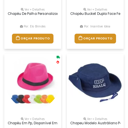
Ver + Detalhes
Ver + Detalhes
Chapéu De Palha Personalizado É A Escolha Perfeita! Com Estilo, Prot
Chapéu Bucket Dupla Face Feito Em
Por: Elo Brindes
Por: Incentive Ideia
ORÇAR PRODUTO
ORÇAR PRODUTO
Ver + Detalhes
Ver + Detalhes
Chapéu Em Pp, Disponível Em Várias Cores. Fita Não Incluída. Tamanho
Chapeu Modelo Austráliano Pescad