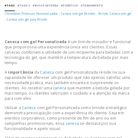
#TAGS
#TAGS 2
#BUSCA INTERNA
#FONÉTICA
ATENDIMENTO
Chocolates Premium Personalizados
-
Caneca com gel Brindes
-
Brinde Caneca com gel
-
Caneca com gel para Brinde
Caneca com gel Personalizada
é um brinde inovador e funcional
que proporciona uma experiência única aos clientes. Essas
canecas combinam a utilidade de um recipiente para bebidas com a
tecnologia do gel, que mantém a temperatura da bebida por mais
tempo.
A
importância
da
Caneca
com gel Personalizada reside na sua
capacidade de oferecer um produto que não apenas satisfaz uma
necessidade prática, mas também encanta e surpreende os
clientes. Ao receber uma
caneca
que mantém a bebida gelada por
mais tempo, os clientes valorizam o cuidado e a atenção da marca
para com eles.
Utilizar a
Caneca
com gel Personalizada como brinde estratégico
demonstra preocupação com a experiência do cliente. Seja em
eventos corporativos, como presente de fim de ano ou em
campanhas promocionais, essa
caneca
se destaca por sua
funcionalidade e apelo visual.