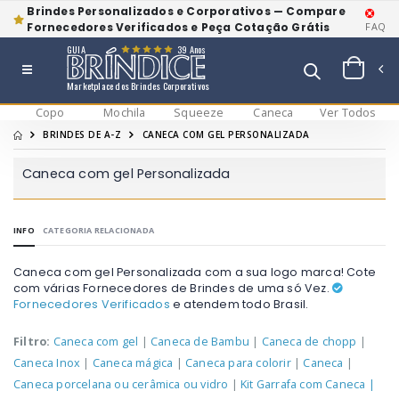
Brindes Personalizados e Corporativos — Compare
Fornecedores Verificados e Peça Cotação Grátis
FAQ
GUIA
39 Anos
Marketplace dos Brindes Corporativos
Copo
Mochila
Squeeze
Caneca
Ver Todos
BRINDES DE A-Z
CANECA COM GEL PERSONALIZADA
Caneca com gel Personalizada
INFO
CATEGORIA RELACIONADA
Caneca com gel Personalizada com a sua logo marca! Cote
com várias Fornecedores de Brindes de uma só Vez.
Fornecedores Verificados
e atendem todo Brasil.
Filtro:
Caneca com gel
|
Caneca de Bambu
|
Caneca de chopp
|
Caneca Inox
|
Caneca mágica
|
Caneca para colorir
|
Caneca
|
Caneca porcelana ou cerâmica ou vidro
|
Kit Garrafa com Caneca
|