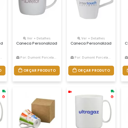
Ver + Detalhes
Ver + Detalhes
Exclusivo Grupo Bb. Fabricado Em Plástico Premium (pp) Atóxico,
da Retro Vidro 470ml Com Tampa Cores Sortidas E Canudo
Caneca Personalizada De Porcelana Urban 360ml
Caneca Personalizada Quarti
C
Por: Dumont Porcelanas
Por: Dumont Porcelanas
O
ORÇAR PRODUTO
ORÇAR PRODUTO