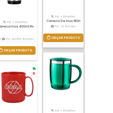
Ver + Detalhes
Caneca De Inox 180ml Com Cabo E Tampa
Ver + Detalhes
ores Vivas, Acabamento Impecável E Resistente A Microondas E Má
 Redonda Fabricado Em Plástico Premium (pp) Atóxico, Cores Viva
aneca Inox 400ml Revestida Internamente Com Pvc, Pegador E Detalh
Por: Qi Brindes
ORÇAR PRODUTO
Por: AmÉlio Brindes
ORÇAR PRODUTO
Ver + Detalhes