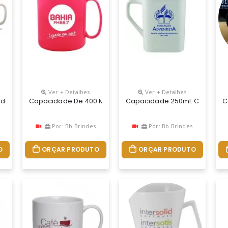
Ver + Detalhes
Ver + Detalhes
o Em Plástico Premium (pp) Atóxico, Cores Vivas, Acabamento Impe
da Reta 300ml Porcelana
Capacidade De 400 Ml. Caneca Redonda Fabricado Em Plást
Capacidade 250ml. Caneca Qua
C
Por: Bb Brindes
Por: Bb Brindes
O
ORÇAR PRODUTO
ORÇAR PRODUTO