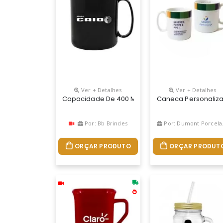
Ver + Detalhes
Ver + Detalhes
Capacidade De 400 Ml. Caneca Redonda Fabricad
Caneca Personaliza
Por: Bb Brindes
Por: Dumont Porcelanas
ORÇAR PRODUTO
ORÇAR PRODUT