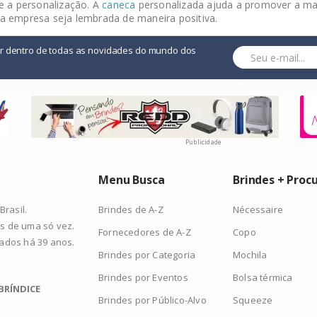
 a personalização. A
caneca
personalizada ajuda a promover a ma
a empresa seja lembrada de maneira positiva.
or dentro de todas as novidades do mundo dos
Publicidade
Menu Busca
Brindes + Proc
Brindes de A-Z
Nécessaire
rasil.
s de uma só vez.
Fornecedores de A-Z
Copo
zados há 39 anos.
Brindes por Categoria
Mochila
Brindes por Eventos
Bolsa térmica
BRÍNDICE
Brindes por Público-Alvo
Squeeze