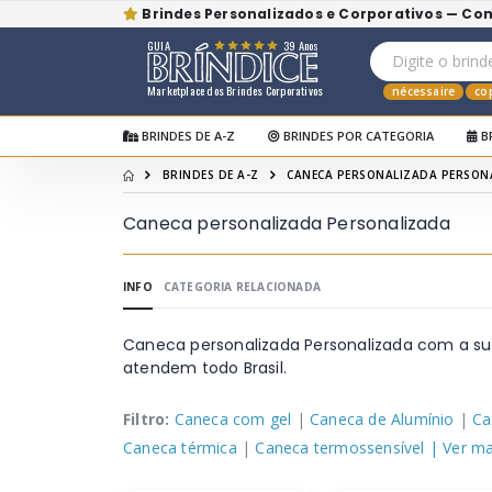
Brindes Personalizados e Corporativos — Co
GUIA
39 Anos
Marketplace dos Brindes Corporativos
nécessaire
co
BRINDES DE A-Z
BRINDES POR CATEGORIA
B
BRINDES DE A-Z
CANECA PERSONALIZADA PERSON
Caneca personalizada Personalizada
INFO
CATEGORIA RELACIONADA
Caneca personalizada Personalizada com a su
atendem todo Brasil.
Filtro:
Caneca com gel
|
Caneca de Alumínio
|
Ca
Caneca térmica
|
Caneca termossensível
| Ver mai