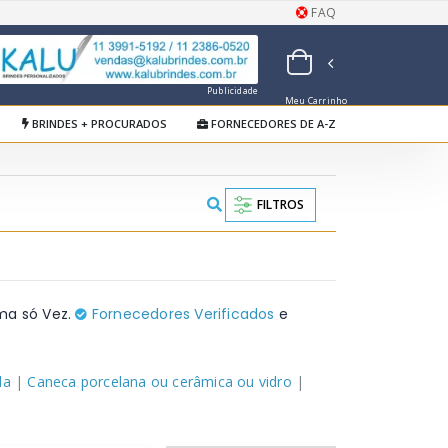
FAQ
Publicidade
Meu Carrinho
de Orçamentos
BRINDES + PROCURADOS
FORNECEDORES DE A-Z
FILTROS
ma só Vez.
Fornecedores Verificados
e
da
|
Caneca porcelana ou cerâmica ou vidro
|