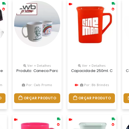
Ver + Detalhes
Ver + Detalhes
Amarela
sonalizada Dimensões - Altura 9,0 Cm X Diâmetro 8,0 Cm Capacidade
Produto: Caneca Para Café Medidas: 9,4 De Altura X 8,7 De 
Capacidade 250ml. Caneca Qua
C
um
Por: Cwb Promo
Por: Bb Brindes
O
ORÇAR PRODUTO
ORÇAR PRODUTO