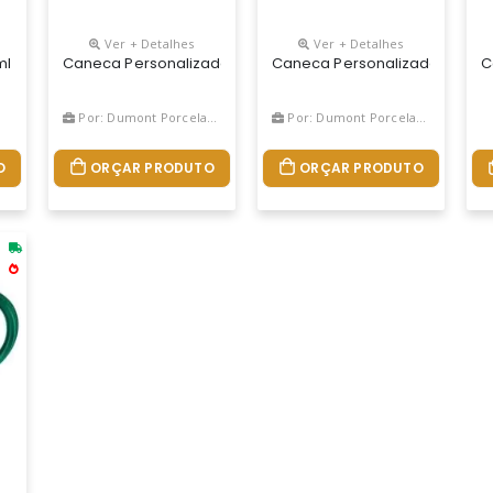
Ver + Detalhes
Ver + Detalhes
o: Caneca De Inox 180ml Com Cabo E Tampa Em Plástico Resistente(nã
ml Com Cabo E Tampa Em Plástico Resistente (não É Térmica).
Caneca Personalizada De Chopp Fritz 475ml Vidro
Caneca Personalizada De Cho
C
Por: Dumont Porcelanas
Por: Dumont Porcelanas
O
ORÇAR PRODUTO
ORÇAR PRODUTO