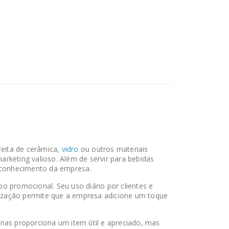
m Essas Lindas Canecas Coloridas Personalizadas Com A Sua Logom
Feita de cerâmica,
vidro
ou outros materiais
rketing valioso. Além de servir para bebidas
reconhecimento da empresa.
 promocional. Seu uso diário por clientes e
lização permite que a empresa adicione um toque
nas proporciona um item útil e apreciado, mas