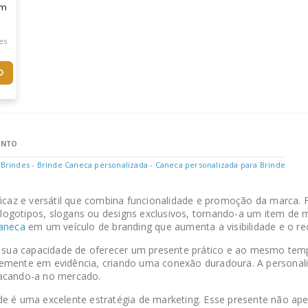
m Inox Na Parte Interna De 400ml ,torna Seu Evento Agradável Co
es
O
ENTO
 Brindes
-
Brinde Caneca personalizada
-
Caneca personalizada para Brinde
icaz e versátil que combina funcionalidade e promoção da marca. 
ogotipos, slogans ou designs exclusivos, tornando-a um item de ma
aneca
em um veículo de branding que aumenta a visibilidade e o 
 sua capacidade de oferecer um presente prático e ao mesmo tempo
temente em evidência, criando uma conexão duradoura. A persona
tacando-a no mercado.
e é uma excelente estratégia de marketing. Esse presente não ape