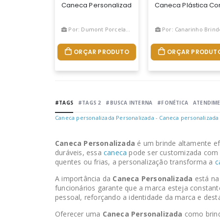
Caneca Personalizada Conica Preta 220ml
Caneca Plástica Co
Por: Dumont Porcelanas
Por: Canarinho Brind
ORÇAR PRODUTO
ORÇAR PRODUT
#TAGS
#TAGS 2
#BUSCA INTERNA
#FONÉTICA
ATENDIM
Caneca personalizada Personalizada
-
Caneca personalizada
Caneca Personalizada
é um brinde altamente ef
duráveis, essa
caneca
pode ser customizada com l
quentes ou frias, a personalização transforma a
c
A importância da
Caneca Personalizada
está na
funcionários garante que a marca esteja constan
pessoal, reforçando a identidade da marca e des
Oferecer uma
Caneca Personalizada
como brind