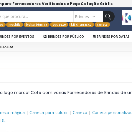
mpare Fornecedores Verificados e Peça Cotação Grátis
po
mochila
bolsa térmica
squeeze
kit churrasco
caneca
RINDES POR EVENTOS
BRINDES POR PÚBLICO
BRINDES POR DATAS
ALIZADA
a logo marca! Cote com várias Fornecedores de Brindes de u
neca mágica
|
Caneca para colorir
|
Caneca
|
Caneca personaliza
s...