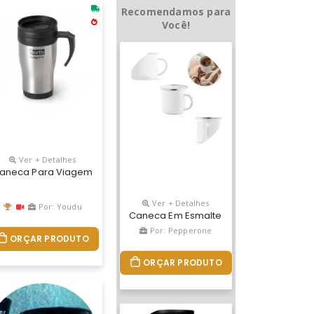
Recomendamos para
Você!
Ver + Detalhes
 - 325 Ml Cor - Interior E Alça Branca - Exterior Personalizado Ma
Diâmetro Capacidade: 400 Ml Material: Polipropileno PersonalizaÇÃo:
drada Com Design Exclusivo Grupo Bb. Fabricado Em Plástico Prem
aneca Para Viagem. Aço Inox E Pp. Com Tampa. Capacidade Até 420 M
Ver + Detalhes
Por: Youdu
Caneca Em Esmalte Promocional
Por: Pepperone
ORÇAR PRODUTO
ORÇAR PRODUTO