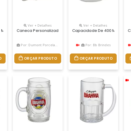
Ver + Detalhes
Ver + Detalhes
Ml. Caneca Redonda Fabricado Em Plástico Premium (pp) Atóxico, C
Caneca Personalizada Quartier 350ml Branca
Capacidade De 400 Ml. Caneca
C
Por: Dumont Porcelanas
Por: Bb Brindes
O
ORÇAR PRODUTO
ORÇAR PRODUTO