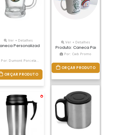
Ver + Detalhes
Ver + Detalhes
 Cores Vivas, Acabamento Impecável E Resistente A Microondas E 
er 350ml Ceramica
aneca Personalizada Chopp Taberna 340ml Vidro
Produto: Caneca Para Café Medidas: 9,4 
Por: Cwb Promo
Por: Dumont Porcelanas
ORÇAR PRODUTO
ORÇAR PRODUTO