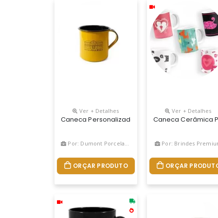
Ver + Detalhes
Ver + Detalhes
Caneca Personalizada Esmaltada Ágata 180ml 
Caneca Cerâmica Per
Por: Dumont Porcelanas
Por: Brindes Premi
ORÇAR PRODUTO
ORÇAR PRODUT