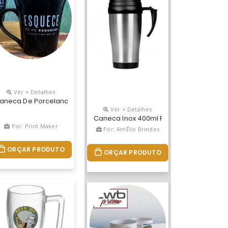
Ver + Detalhes
cável E Resistente A Microondas E Máquina De Lavar.
ico Premium (pp) Atóxico, Cores Vivas, Acabamento Impecável E R
drada Com Design Exclusivo Grupo Bb. Fabricado Em Plástico Prem
aneca De Porcelana Preta, Modelo Tulipa, 330 Ml.
Ver + Detalhes
Caneca Inox 400ml Revestida Internamen
Por: Print Maker
Por: AmÉlio Brindes
ORÇAR PRODUTO
ORÇAR PRODUTO