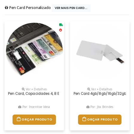
Pen Card Personalizado
VER MAIS PEN CARD...
Ver + Detalhes
Ver + Detalhes
Pen Card, Capacidades 4, 8 E 16 Gb, Ótimo Para Aplicação Do Seu Logot
Pen Card 4gb/8gb/16gb/32gb
Por: Incentive Ideia
Por: Jbx Brindes
ORÇAR PRODUTO
ORÇAR PRODUTO