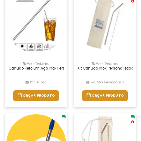
Ver + Detalhes
Ver + Detalhes
Canudo Reto Em Aço Inox Personalizado Nos Tamanhos 150 E 200mm 
Kit Canudo Inox Personalizado
Por: Allpen
Por: Star Promocionais
ORÇAR PRODUTO
ORÇAR PRODUTO