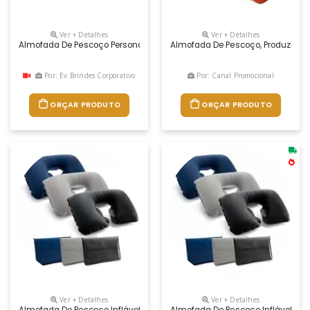
Ver + Detalhes
Ver + Detalhes
Almofada De Pescoço Personalizada – Conforto E Visibilidade Para Sua
Almofada De Pescoço, Produzida E
Por: Ev Brindes Corporativo
Por: Canal Promocional
ORÇAR PRODUTO
ORÇAR PRODUTO
Ver + Detalhes
Ver + Detalhes
Almofada De Pescoço Inflável Em Pvc Aveludado. Fornecida Em Bolsa. V
Almofada De Pescoço Inflável Em P