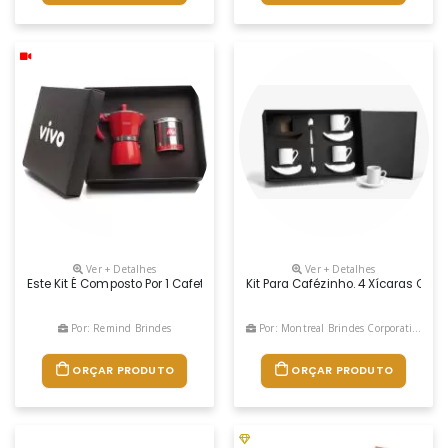
Ver + Detalhes
Ver + Detalhes
Este Kit É Composto Por 1 Cafeteira Tipo Italiana Vermelha De 6 Doses
Kit Para Cafézinho. 4 Xícaras Com
Por: Remind Brindes
Por: Montreal Brindes Corporativos
ORÇAR PRODUTO
ORÇAR PRODUTO