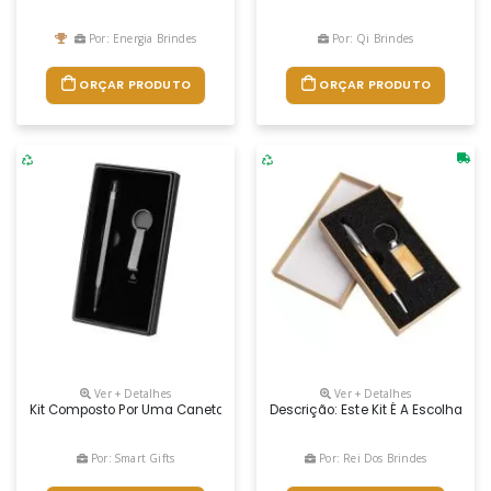
Por: Energia Brindes
Por: Qi Brindes
ORÇAR PRODUTO
ORÇAR PRODUTO
Ver + Detalhes
Ver + Detalhes
Kit Composto Por Uma Caneta E Um Chaveiro Abridor, Ambos Fabricado
Descrição: Este Kit É A Escolha 
Por: Smart Gifts
Por: Rei Dos Brindes