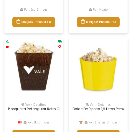
Por: Esp Brindes
Por: Noato
ORÇAR PRODUTO
ORÇAR PRODUTO
Ver + Detalhes
Ver + Detalhes
Pipoqueira Retangular Retro Green 2,6l Com Design Retrô . Feito Com A
Balde De Pipoca 1,6 Litros Personal
Por: Bb Brindes
Por: Energia Brindes