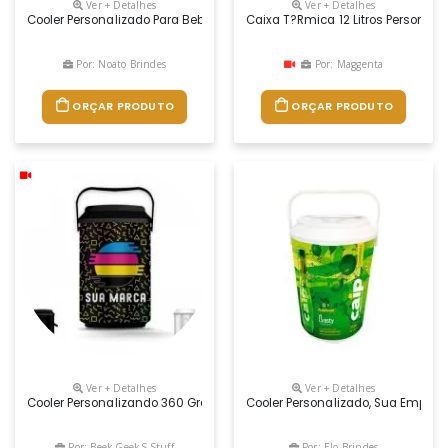
Ver + Detalhes
Ver + Detalhes
Cooler Personalizado Para Bebidas, Dimensões 31 X 22 Cm (altura X Di
Caixa T?rmica 12 Litros Personali
Por: Noato Brindes
Por: Maggenta
ORÇAR PRODUTO
ORÇAR PRODUTO
Ver + Detalhes
Ver + Detalhes
Cooler Personalizando 360 Graus, Com Capacidade Para 10 Latas, Um E
Cooler Personalizado, Sua Empres
Por: Beek Geek S Stuff
Por: Elo Brindes