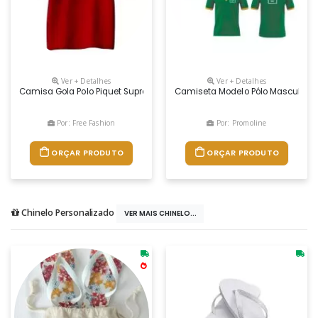
Ver + Detalhes
Ver + Detalhes
Camisa Gola Polo Piquet Supremo, FabricaÇÃo PrÓpria, Com Proteção Uv
Camiseta Modelo Pólo Masculina /
Por: Free Fashion
Por: Promoline
ORÇAR PRODUTO
ORÇAR PRODUTO
Chinelo Personalizado
VER MAIS CHINELO...