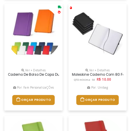
Ver + Detalhes
Ver + Detalhes
Caderno De Bolso De Capa Dura Em C. Sintético. Com 160 Páginas Lisas,
Moleskine Caderno Com 80 Folh
R$ 10.00
QTD mínima: 50
Por: Fam PersonalizaÇÕes
Por: Unibag
ORÇAR PRODUTO
ORÇAR PRODUTO