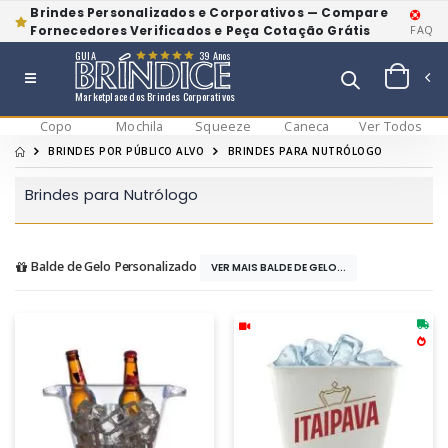
Brindes Personalizados e Corporativos — Compare
Fornecedores Verificados e Peça Cotação Grátis
FAQ
GUIA
39 Anos
Marketplace dos Brindes Corporativos
Copo
Mochila
Squeeze
Caneca
Ver Todos
BRINDES POR PÚBLICO ALVO
BRINDES PARA NUTRÓLOGO
Brindes para Nutrólogo
Balde de Gelo Personalizado
VER MAIS BALDE DE GELO...