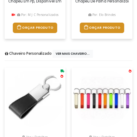
Chapéu Em Pp, Disponível Em Várias Cores. Fita Não Incluída. Tamanho
Chapéu De Palha Personalizado É 
Por: M J C Personalizados
Por: Elo Brindes
ORÇAR PRODUTO
ORÇAR PRODUTO
Chaveiro Personalizado
VER MAIS CHAVEIRO...
Ver + Detalhes
Ver + Detalhes