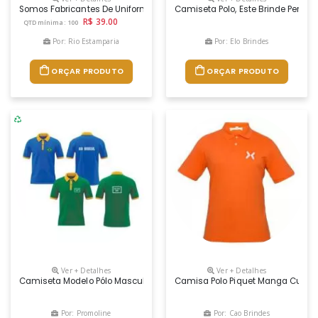
Somos Fabricantes De Uniformes,brindes,camisetas Personalizadas.
Camiseta Polo, Este Brinde Person
R$ 39.00
QTD mínima: 100
Por: Rio Estamparia
Por: Elo Brindes
ORÇAR PRODUTO
ORÇAR PRODUTO
Ver + Detalhes
Ver + Detalhes
Camiseta Modelo Pólo Masculina / Unissex Produzida Em Malha Piquet D
Camisa Polo Piquet Manga Curta
Por: Promoline
Por: Cao Brindes