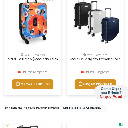
Ver + Detalhes
Ver + Detalhes
Mala De Bordo (medidas Oficiais Anac) Com 4 Rodinhas Fabricada Em E
Mala De Viagem Personalizada
Por: Rampazzo
Por: Maggenta
ORÇAR PRODUTO
ORÇAR PRODUTO
Como Orçar
seu Brinde?
Clique Aqui!
Mala de viagem Personalizada
VER MAIS MALA DE VIAGEM...