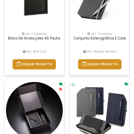
Ver + Detalhes
Ver + Detalhes
Bloco De Anotações A5 Pautado, 80 Folhas, 70g, Capa Preta Em Materia
Conjunto Esferográfica E Caderno 
Por: Best Gift
Por: Monaco Brindes
ORÇAR PRODUTO
ORÇAR PRODUTO