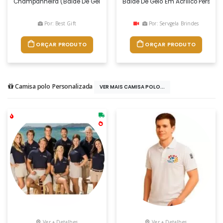
Champanheira (balde De Gelo) Com “speaker Bluetooth” De 10w E Luzes 
Balde De Gelo Em Acrílico Persona
Por: Best Gift
Por: Servgela Brindes
ORÇAR PRODUTO
ORÇAR PRODUTO
Camisa polo Personalizada
VER MAIS CAMISA POLO...
Ver + Detalhes
Ver + Detalhes