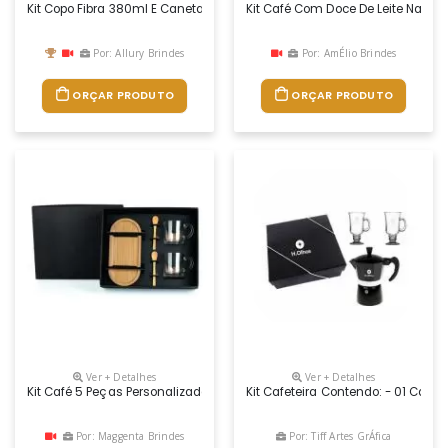
Kit Copo Fibra 380ml E Caneta Eco Bambu E Fibra + Café 100% Arábica C
Kit Café Com Doce De Leite Na Cai
Por: Allury Brindes
Por: AmÉlio Brindes
ORÇAR PRODUTO
ORÇAR PRODUTO
Ver + Detalhes
Ver + Detalhes
Kit Café 5 Peças Personalizadas
Kit Cafeteira Contendo: - 01 Cafet
Por: Maggenta Brindes
Por: Tiff Artes GrÁfica