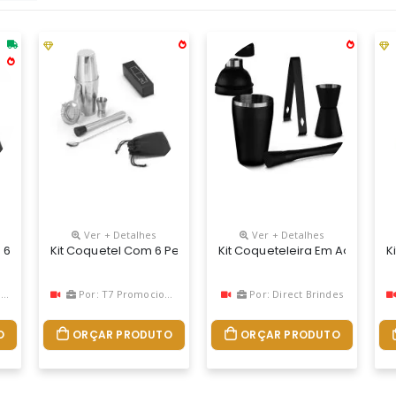
Ver + Detalhes
Ver + Detalhes
 6 Peças Em Aço Inox: Um Shaker (600 + 450 Ml), Um Copo Dosador (
Kit Coquetel Com 6 Peças Em Aço Inoxidável: Um Shaker (6
Kit Coqueteleira Em Aço Inox
K
l
Por: T7 Promocional
Por: Direct Brindes
O
ORÇAR PRODUTO
ORÇAR PRODUTO