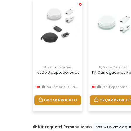
Ver + Detalhes
Ver + Detalhes
Kit De Adaptadores Usb. Abs. Incluso Adaptador 
Kit Carregadores P
Por: Amoriello Brindes
Por: Pepperone Brindes
ORÇAR PRODUTO
ORÇAR PRODUT
Kit coquetel Personalizado
VER MAIS KIT COQUET