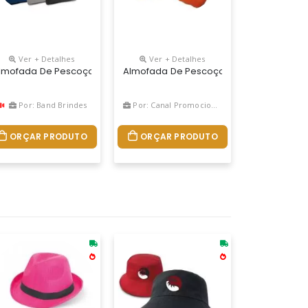
Ver + Detalhes
Ver + Detalhes
escoço Em Isoflex Personalizada. Ideal Para Viagens Longas, Even
 | Bolsa: 175 X 115 Mm
m Bolsa. Vazio: 425 X 275 Mm | Bolsa: 175 X 115 Mm
zada, Medidas 37 X 37 Cm, Material Oxford Em Preto Nas Costas, En
lmofada De Pescoço Inflável Em Pvc Aveludado. Fornecida Em Bolsa. V
Almofada De Pescoço, Produzida Em Micr
Por: Band Brindes
Por: Canal Promocional
ORÇAR PRODUTO
ORÇAR PRODUTO