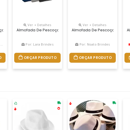
Ver + Detalhes
Ver + Detalhes
Combinação Perfeita De Conforto E Estilo Com Nossa Almofada De P
 Inflável Em Pvc Aveludado. Fornecida Em Bolsa. Vazio: 425 X 275 Mm
Almofada De Pescoço Inflável Em Pvc Aveludado. Fornecida E
Almofada De Pescoço Personali
A
s
Por: Lara Brindes
Por: Noato Brindes
O
ORÇAR PRODUTO
ORÇAR PRODUTO