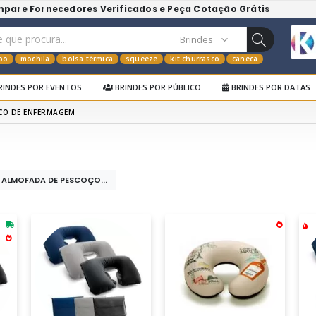
mpare Fornecedores Verificados e Peça Cotação Grátis
po
mochila
bolsa térmica
squeeze
kit churrasco
caneca
RINDES POR EVENTOS
BRINDES POR PÚBLICO
BRINDES POR DATAS
ICO DE ENFERMAGEM
S ALMOFADA DE PESCOÇO...