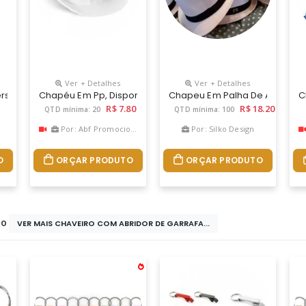
Ver + Detalhes
Ver + Detalhes
a Densidade, Podendo Ser Gravado Em Silk Ou Bordado.
sonalizado É A Escolha Perfeita! Com Estilo, Proteção E Conforto
Chapéu Em Pp, Disponível Em Várias Cores. Fita Não Incluí
Chapeu Em Palha De Arroz Sus
C
R$ 7.80
R$ 18.20
QTD mínima: 20
QTD mínima: 100
Por: Abf Promocional
Por: Silko Design
O
ORÇAR PRODUTO
ORÇAR PRODUTO
do
VER MAIS CHAVEIRO COM ABRIDOR DE GARRAFA...