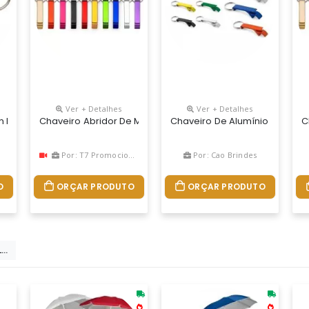
Ver + Detalhes
Ver + Detalhes
orporativo Funcional E Elegante Chaveiro Metálico Com Abridor De 
m Metal, Cor Prata, Tamanho Total: 6,3 Cm X 1,0 Cm
Chaveiro Abridor De Metal Formato Pé De Galinha
Chaveiro De Alumínio Com Abr
C
n
Por: T7 Promocional
Por: Cao Brindes
O
ORÇAR PRODUTO
ORÇAR PRODUTO
..