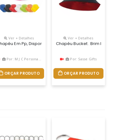
Ver + Detalhes
Ver + Detalhes
, Ele Complementa Qualquer Look, Seja Na Praia, Campo Ou Cidade.
da. Tamanho: 58 Spot
tentavel Com Faixa Personalizada.fabricaÇÂo Propria>
hapéu Em Pp, Disponível Em Várias Cores. Fita Não Incluída. Tamanh
Chapéu Bucket . Brim Leve: 202 G/m² - 10
Por: M J C Personalizados
Por: Sasse Gifts
ORÇAR PRODUTO
ORÇAR PRODUTO