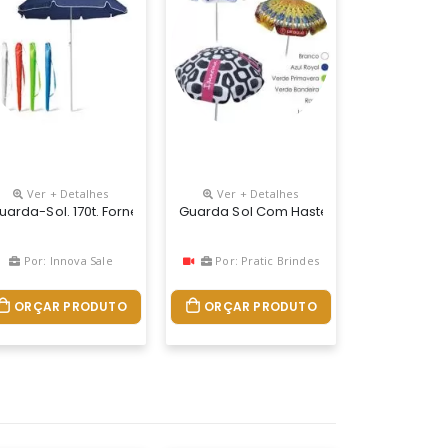
Ver + Detalhes
Ver + Detalhes
e Madeira Interiça. Disponível Em Várias Cores. Gravação Da Logom
 Prateado E Cabo Direcionável. Fornecido Em Bolsa. 1600 X 1600 Mm |
uarda-Sol. 170t. Fornecido Em Bolsa.
Guarda Sol Com Haste Central Em Alumín
Por: Innova Sale
Por: Pratic Brindes
ORÇAR PRODUTO
ORÇAR PRODUTO