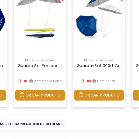
Ver + Detalhes
Ver + Detalhes
ersonalizado Com Haste Central Em Tubo De Alumínio Com Reforço D
Guarda Sol Personalizado Em Nylon 210t
Guarda-Sol. 300d. Com Interior
G
Por: Pepperone
Por: Youdu
O
ORÇAR PRODUTO
ORÇAR PRODUTO
MAIS KIT CARREGADOR DE CELULAR...