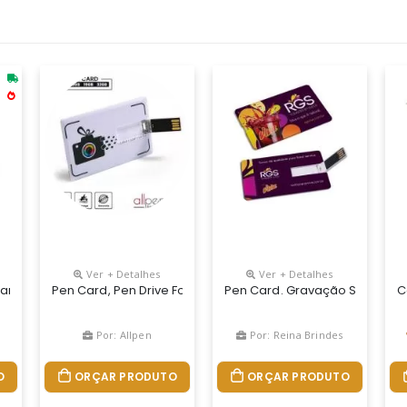
Ver + Detalhes
Ver + Detalhes
artão De Credito (pen Card). Personalização Digital Nas Duas Faces
Pen Card, Pen Drive Formato Cartão Medindo, 5,3x8,4cm, Com
Pen Card. Gravação Sugerida 
C
Por: Allpen
Por: Reina Brindes
O
ORÇAR PRODUTO
ORÇAR PRODUTO