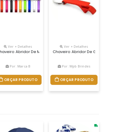
Ver + Detalhes
Ver + Detalhes
Garrafas Personalizado – Utilidade E Divulgação Para Sua Marca O 
idor De Garrafas
haveiro Abridor De Metal Formato “pé De Galinha” Personalizado C
Chaveiro Abridor De Garrafa Uma Gravaç
Por: Marca B
Por: Mpb Brindes
ORÇAR PRODUTO
ORÇAR PRODUTO