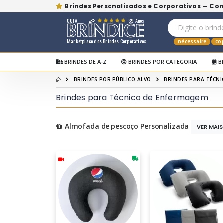
Brindes Personalizados e Corporativos — Co
GUIA
39 Anos
Marketplace dos Brindes Corporativos
nécessaire
co
BRINDES DE A-Z
BRINDES POR CATEGORIA
B
BRINDES POR PÚBLICO ALVO
BRINDES PARA TÉCN
Brindes para Técnico de Enfermagem
Almofada de pescoço Personalizada
VER MAI