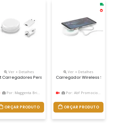
Ver + Detalhes
Ver + Detalhes
ido Com Bolsa Eva.
se Sem Fio
lon Preto Com Divisórias. Contém: Um Carregador Portátil Usb (power
it Carregadores Personalizado
Carregador Wireless Super Rápido Em A
Por: Maggenta Brindes
Por: Abf Promocional
ORÇAR PRODUTO
ORÇAR PRODUTO