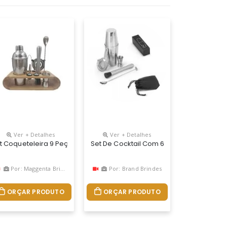
Ver + Detalhes
Ver + Detalhes
30 Ml), Uma Colher, Um Pilão E Um Coador. Inclui Uma Bolsa Em Non
00 + 450 Ml), Um Copo Dosador (30 Ml), Uma Colher, Um Pilão E Um
 Conta Com Garrafa Com Capacidade De Até 500ml, Socador, Dosador
it Coqueteleira 9 Peças Personalizadas
Set De Cocktail Com 6 Peças
Por: Maggenta Brindes
Por: Brand Brindes
ORÇAR PRODUTO
ORÇAR PRODUTO