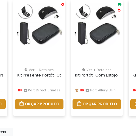
Ver + Detalhes
Ver + Detalhes
De Corrente Dc 110v/220v E Adaptador Para Carro Dv 12-24v. Fornec
ersonalizado
Kit Presente Portátil Carregador Power Bank Bateria E Mou
Kit Portátil Com Estojo Em Ny
K
Por: Direct Brindes
Por: Allury Brindes
O
ORÇAR PRODUTO
ORÇAR PRODUTO
EL...