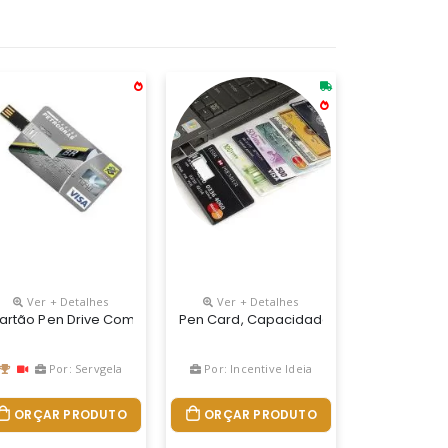
Ver + Detalhes
Ver + Detalhes
 Impressão Uv Digital Frente E Verso Nas Capacidades De, 4, 8, 16,
Em Digital
artão Pen Drive Com 4 Gb Personalizado
Pen Card, Capacidades 4, 8 E 16 Gb, Óti
Por: Servgela
Por: Incentive Ideia
ORÇAR PRODUTO
ORÇAR PRODUTO