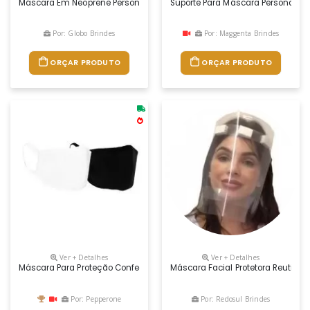
Máscara Em Neoprene Personalizada
Suporte Para Máscara Personaliz
Por: Globo Brindes
Por: Maggenta Brindes
ORÇAR PRODUTO
ORÇAR PRODUTO
Ver + Detalhes
Ver + Detalhes
Máscara Para Proteção Confeccionada Em Microfibra
Máscara Facial Protetora Reutilizá
Por: Pepperone
Por: Redosul Brindes