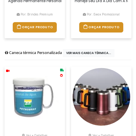
Agenda Permanente Personalizada Com A Sua Logo Marca Na 1ª E Quarta 
Planeje Seu Dia A Dia Com A Noss
Por: Brindes Premium
Por: Ewox Promocional
ORÇAR PRODUTO
ORÇAR PRODUTO
Caneca térmica Personalizada
VER MAIS CANECA TÉRMICA...
Ver + Detalhes
Ver + Detalhes