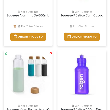
Ver + Detalhes
Ver + Detalhes
Squeeze Alumínio De 600ml. Squeeze De Pintura Fosca, Possui Tampa 
Squeeze Plástico Com Capacidade 
Por: Totus Brindes
Por: Club Brindes
ORÇAR PRODUTO
ORÇAR PRODUTO
Ver + Detalhes
Ver + Detalhes
Squeeze Vidro Borossilicato Com Tampa Em Bambu E Revestida Com Lu
Squeeze Plástico 500ml Descrição