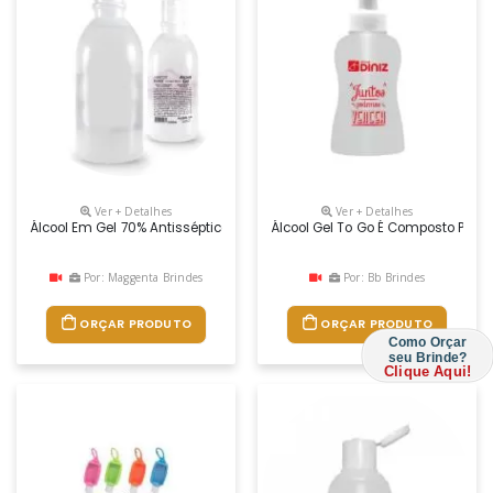
Ver + Detalhes
Ver + Detalhes
Álcool Em Gel 70% Antisséptico 500ml
Álcool Gel To Go É Composto Por
Por: Maggenta Brindes
Por: Bb Brindes
ORÇAR PRODUTO
ORÇAR PRODUTO
Como Orçar
seu Brinde?
Clique Aqui!