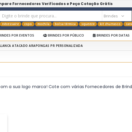
mpare Fornecedores Verificados e Peça Cotação Grátis
nécessaire
copo
mochila
bolsa térmica
squeeze
kit churrasco
can
RINDES POR EVENTOS
BRINDES POR PÚBLICO
BRINDES POR DATAS
ALANCA ATACADO ARAPONGAS PR PERSONALIZADA
com a sua logo marca! Cote com várias Fornecedores de Brin