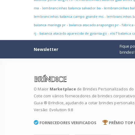
ma
-
lembrancinhas balanca salvador ba
-
lembrancinhas bal
lembrancinhas balanca campo grande ms
-
lembrancinhas b
balanca maringa pr
-
balanca atacado arapongas pr
-
fábrica
rj
-
balanca atacado aparecida de goiania go
-
elo7 balanca c
Fique p
Newsletter
brindes!
O Maior
Marketplace
de Brindes Personalizados do B
Cote com vários fornecedores de brindes corporativo
Guia ® Bríndice, ajudando a cotar brindes personali
Versão: Evolution 9.8
FORNECEDORES VERIFICADOS
PRÊMIO TOP 