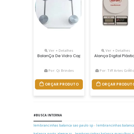
Ver + Detalhes
Ver + Detalhes
BalanÇa De Vidro Capacidade 150 Quilos, Visor Dig
Alança Digital Plá
Por: Qi Brindes
Por: Tiff Artes GrÁfi
ORÇAR PRODUTO
ORÇAR PRODUT
#BUSCA INTERNA
lembrancinhas balanca sao paulo sp
-
lembrancinhas balanca 
balanca porto alegre rs
-
lembrancinhas balanca guarulhos s