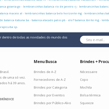
anca goiania go
-
lembrancinhas balanca rio de janeiro rj
-
lembrancinhas balanc
alanca maceio al
-
lembrancinhas balanca belo horizonte mg
-
lembrancinhas ba
 de balanca itabuna ba
-
balanca atacado patos pb
-
elo7 balanca ibirite mg
-
lembr
arapicuiba sp
-
or dentro de todas as novidades do mundo dos
Menu Busca
Brindes + Proc
Brindes de A-Z
Nécessaire
rasil.
s de uma só vez.
Fornecedores de A-Z
Copo
zados há 39 anos.
Brindes por Categoria
Mochila
Brindes por Eventos
Bolsa térmica
BRÍNDICE
Brindes por Público-Alvo
Squeeze