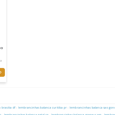
ital (cristal Líquido) De Fácil Visualização
stica Para Cozinha Com Capacidade Até 10kg. Unidade De Medidas 
ca
O
brasilia df
-
lembrancinhas balanca curitiba pr
-
lembrancinhas balanca sao gonc
p
-
lembrancinhas balanca natal rn
-
lembrancinhas balanca manaus am
-
lembran