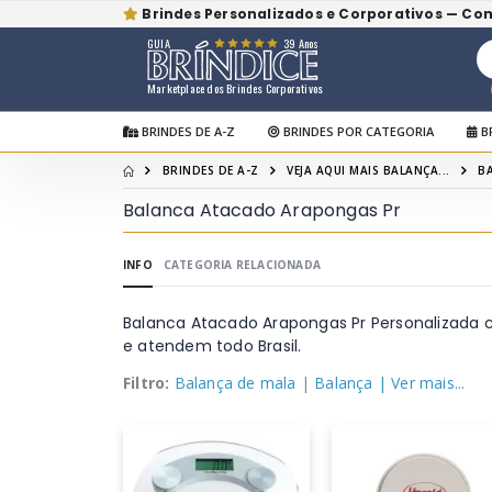
Brindes Personalizados e Corporativos — Co
GUIA
39 Anos
Marketplace dos Brindes Corporativos
BRINDES DE A-Z
BRINDES POR CATEGORIA
B
BRINDES DE A-Z
VEJA AQUI MAIS BALANÇA...
B
Balanca Atacado Arapongas Pr
INFO
CATEGORIA RELACIONADA
Balanca Atacado Arapongas Pr Personalizada 
e atendem todo Brasil.
Filtro:
Balança de mala
|
Balança
| Ver mais...