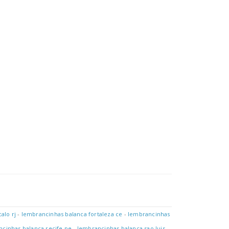
Em Gramas, Onça (oz) E Modo De Pesagem Tara. Funcionamento Atra
alo rj
-
lembrancinhas balanca fortaleza ce
-
lembrancinhas
cinhas balanca recife pe
-
lembrancinhas balanca sao luis