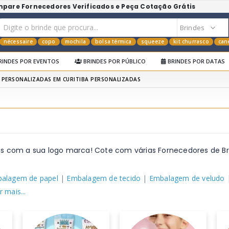
mpare Fornecedores Verificados e Peça Cotação Grátis
nécessaire
copo
mochila
bolsa térmica
squeeze
kit churrasco
can
RINDES POR EVENTOS
BRINDES POR PÚBLICO
BRINDES POR DATAS
 PERSONALIZADAS EM CURITIBA PERSONALIZADAS
das com a sua logo marca! Cote com várias Fornecedores de B
alagem de papel
|
Embalagem de tecido
|
Embalagem de veludo
r mais...