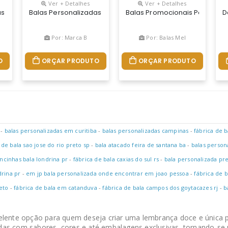
Ver + Detalhes
Ver + Detalhes
rtidas É Uma Ótima Opção De Brinde Promocional E Uma Ferramenta P
s Tradicionais Sabor Hortelã É Uma Ótima Opção De Brinde Promocio
Balas Personalizadas Tradicionais Sabor Mel É Uma Ótima O
Balas Promocionais Para Emp
D
Por: Marca B
Por: Balas Mel
O
ORÇAR PRODUTO
ORÇAR PRODUTO
-
balas personalizadas em curitiba
-
balas personalizadas campinas
-
fábrica de 
 de bala sao jose do rio preto sp
-
bala atacado feira de santana ba
-
balas person
cinhas bala londrina pr
-
fábrica de bala caxias do sul rs
-
bala personalizada pr
drina pr
-
em jp bala personalizada onde encontrar em joao pessoa
-
fábrica de 
eto
-
fábrica de bala em catanduva
-
fábrica de bala campos dos goytacazes rj
-
b
lente opção para quem deseja criar uma lembrança doce e única p
das com sabores, cores e até embalagens exclusivas, tornando-se 