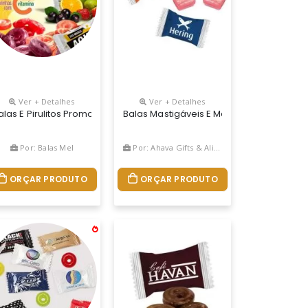
Ver + Detalhes
Ver + Detalhes
talizada, Metalizada Colorida, Transparente, Lamina Fosca E Lami
imão, Morango, Framboesa, Melancia, Uva E Tangerina. Embalagem: 
 Opção De Brinde Promocional E Uma Ferramenta Perfeita Para Fidel
es Banana E Chocolate Com Morango
alas E Pirulitos Promocionais Para Empresas,comercio O Melhor E 
Balas Mastigáveis E Macias. Tipo 7 Bel
Por: Balas Mel
Por: Ahava Gifts & Alimentos Personalizados
ORÇAR PRODUTO
ORÇAR PRODUTO