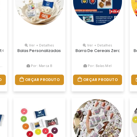
Ver + Detalhes
Ver + Detalhes
. Sabor: Frutas Vermelhas. Embalagem: Branca Pérola, Chapada, Me
ft Cilíndrica Com Orifício No Centro. Sabores: Abacaxi, Cereja, L
Balas Personalizadas Tradicionais Sabor Leite É Uma Ótima
Barra De Cereais Zero Sabor
B
Por: Marca B
Por: Balas Mel
O
ORÇAR PRODUTO
ORÇAR PRODUTO