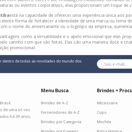
maturas ou eventos corporativos, elas proporcionam um toque de c
itiba
está na capacidade de oferecer uma experiência única aos par
celente forma de fortalecer a identidade de uma marca ou tema d
 com o nome do aniversariante ou o logotipo da empresa, aumenta
vantagens como a versatilidade e o apelo emocional que elas pro
 pelo carinho com que são feitas. Elas são uma maneira doce e cr
 ação promocional.
or dentro de todas as novidades do mundo dos
Menu Busca
Brindes + Proc
Brindes de A-Z
Nécessaire
rasil.
s de uma só vez.
Fornecedores de A-Z
Copo
zados há 39 anos.
Brindes por Categoria
Mochila
Brindes por Eventos
Bolsa térmica