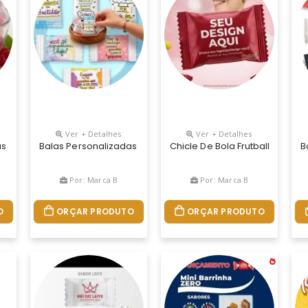
Ver + Detalhes
Ver + Detalhes
Uma Ótima Opção De Brinde Promocional E Uma Ferramenta Perfeita P
s Retangular Mastigável Sabor Framboesa É Uma Ótima Opção De Bri
Balas Personalizadas Tradicionais Com Frutas Sortidas É U
Chicle De Bola Frutball Perso
B
Por: Marca B
Por: Marca B
O
ORÇAR PRODUTO
ORÇAR PRODUTO