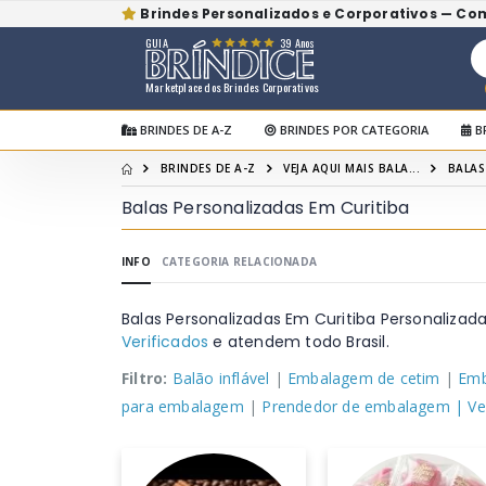
Brindes Personalizados e Corporativos — Co
GUIA
39 Anos
Marketplace dos Brindes Corporativos
BRINDES DE A-Z
BRINDES POR CATEGORIA
B
BRINDES DE A-Z
VEJA AQUI MAIS BALA...
BALAS
Balas Personalizadas Em Curitiba
INFO
CATEGORIA RELACIONADA
Balas Personalizadas Em Curitiba Personaliza
Verificados
e atendem todo Brasil.
Filtro:
Balão inflável
|
Embalagem de cetim
|
Emb
para embalagem
|
Prendedor de embalagem
| Ve