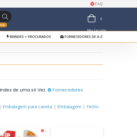
FAQ
eca
Meu Carrinho
BRINDES + PROCURADOS
FORNECEDORES DE A-Z
de Orçamentos
rindes de uma só Vez.
Fornecedores
|
Embalagem para caneta
|
Embalagem
|
Fecho