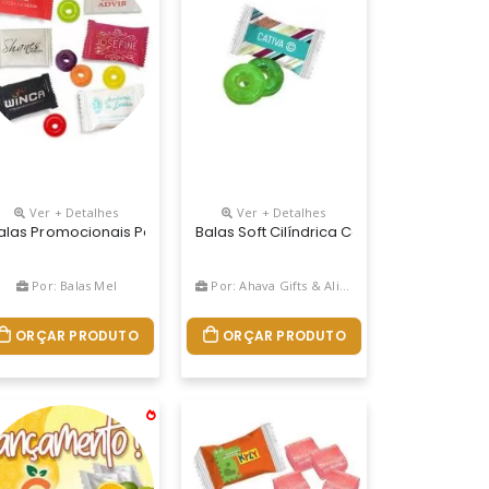
Ver + Detalhes
Ver + Detalhes
ara Fidelizar O Seu Cliente.
nde Promocional E Uma Ferramenta Perfeita Para Fidelizar O Seu C
ma Ótima Opção De Brinde Promocional E Uma Ferramenta Perfeita Pa
nalizado São Uma Ótima Opção De Brinde Promocional E Uma Ferrament
alas Promocionais Para Empresas,comercio O Melhor E Mais Barat
Balas Soft Cilíndrica Com Orifício No 
Por: Balas Mel
Por: Ahava Gifts & Alimentos Personalizados
ORÇAR PRODUTO
ORÇAR PRODUTO