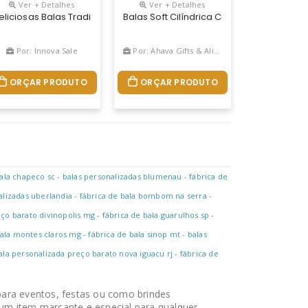
Ver + Detalhes
Ver + Detalhes
erfeita Para Fidelizar O Seu Cliente.
nal E Uma Ferramenta Perfeita Para Fidelizar O Seu Cliente.
pção De Brinde Promocional E Uma Ferramenta Perfeita Para Fideliz
resas,comercio O Melhor E Mais Barato Brinde Promocional Do Mer
eliciosas Balas Tradicionais Formato Redondo Com Orífício Ao Cent
Balas Soft Cilíndrica Com Orifício No 
Por: Innova Sale
Por: Ahava Gifts & Alimentos Personalizados
ORÇAR PRODUTO
ORÇAR PRODUTO
bala chapeco sc
-
balas personalizadas blumenau
-
fábrica de
alizadas uberlandia
-
fábrica de bala bombom na serra
-
eço barato divinopolis mg
-
fábrica de bala guarulhos sp
-
bala montes claros mg
-
fábrica de bala sinop mt
-
balas
ala personalizada preço barato nova iguacu rj
-
fábrica de
ara eventos, festas ou como brindes
um item marcante e especial para qualquer