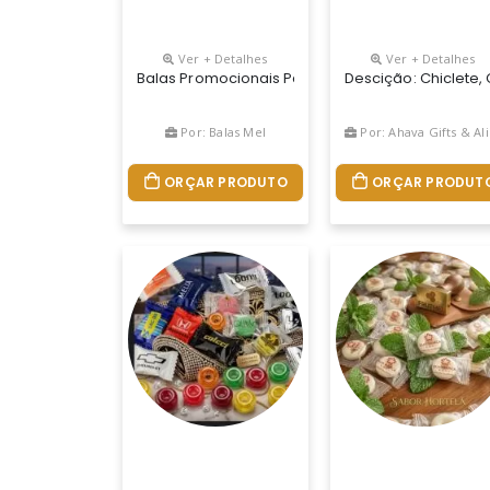
Ver + Detalhes
Ver + Detalhes
Balas Promocionais Para Empresas,comercio O 
Descição: Chiclete,
Por: Balas Mel
Por: Ahava Gifts & Alimentos Personalizados
ORÇAR PRODUTO
ORÇAR PRODUT