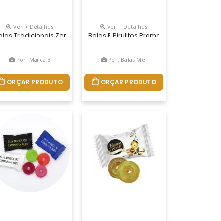
Ver + Detalhes
Ver + Detalhes
sa, Vermelho, Laranja E Verde Sabor: Tutti-Frutti Embalagem: Branc
romocional E Uma Ferramenta Perfeita Para Fidelizar O Seu Clien
resas,comercio O Melhor E Mais Barato Brinde Promocional Do Mer
alas Tradicionais Zero Açúcar É Uma Ótima Opção De Brinde Promocio
Balas E Pirulitos Promocionais Para Em
Por: Marca B
Por: Balas Mel
ORÇAR PRODUTO
ORÇAR PRODUTO