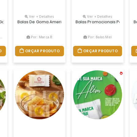
Ver + Detalhes
Ver + Detalhes
Melhor E Mais Barato Brinde Promocional Do Mercado
 Goma De Mascar, Redondas, Drageadas. Cores Sortidas: Amarelo, Ro
Balas De Goma Americana São Uma Ótima Opção De Brinde P
Balas Promocionais Para Emp
B
Por: Marca B
Por: Balas Mel
O
ORÇAR PRODUTO
ORÇAR PRODUTO