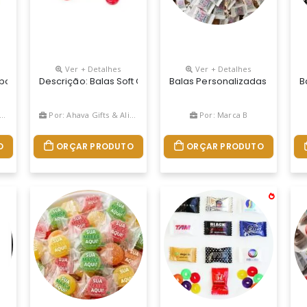
Ver + Detalhes
Ver + Detalhes
m Açúcar, Disponível Em Sabores Sortidos Uva , Cereja, Laranja E
Tipo Mentos Menta Fresh. Sabor: Menta Fresh. Embalagem: Branca P
Descrição: Balas Soft Cilíndrica Com Orifício No Centro.
Balas Personalizadas Tradicio
B
Por: Ahava Gifts & Alimentos Personalizados
Por: Marca B
O
ORÇAR PRODUTO
ORÇAR PRODUTO