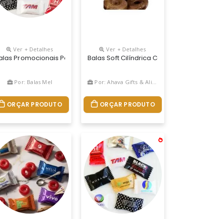
Ver + Detalhes
Ver + Detalhes
 Abacaxi. Embalagens Flow Pack Comum Ou Laminado Envie Sua Logo,
érola, Chapada, Metalizada, Metalizada Colorida, Transparente, L
 Sabores: Abacaxi, Cereja, Limão, Morango, Framboesa, Melancia, U
nais Da Gratidão É Uma Ótima Opção De Brinde Promocional E Uma Fe
alas Promocionais Para Empresas,comercio O Melhor E Mais Barat
Balas Soft Cilíndrica Com Orifício No 
Por: Balas Mel
Por: Ahava Gifts & Alimentos Personalizados
ORÇAR PRODUTO
ORÇAR PRODUTO