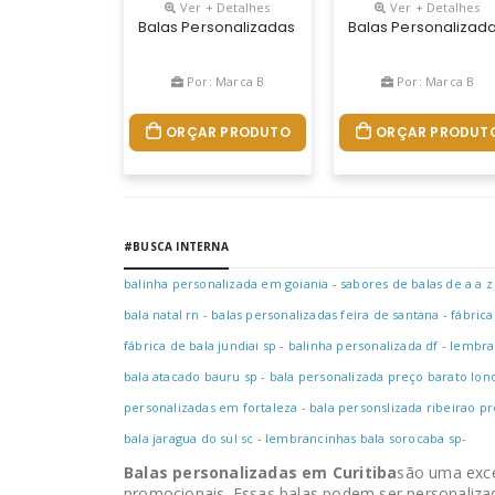
Ver + Detalhes
Ver + Detalhes
Balas Personalizadas Tradicionais Com Frutas So
Balas Personalizada
Por: Marca B
Por: Marca B
ORÇAR PRODUTO
ORÇAR PRODUT
#BUSCA INTERNA
balinha personalizada em goiania
-
sabores de balas de a a z
bala natal rn
-
balas personalizadas feira de santana
-
fábrica
fábrica de bala jundiai sp
-
balinha personalizada df
-
lembran
bala atacado bauru sp
-
bala personalizada preço barato lon
personalizadas em fortaleza
-
bala personslizada ribeirao pr
bala jaragua do sul sc
-
lembrancinhas bala sorocaba sp
-
Balas personalizadas em Curitiba
são uma exce
promocionais. Essas balas podem ser personaliza