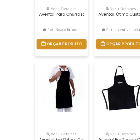
Ver + Detalhes
Ver + Detalhes
Avental Para Churrasco Personalizado, Com Alças
Avental, Ótimo Cust
Por: Noato Brindes
Por: Incentive Idei
ORÇAR PRODUTO
ORÇAR PRODUT
Ver + Detalhes
Ver + Detalhes
Avental Em Oxford Com Regulador
Avental Em Tecido 