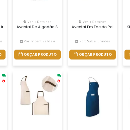
Ver + Detalhes
Ver + Detalhes
lhes Em Metal. Com 3 Bolsos Multifuncionais E Uma Tira Lateral (p
a Impermeável Personalizado, Confeccionado Com Tecido Bagum, Alça
Avental De Algodão Sarjado (180 G/m²). 650 X 900 Mm
Avental Em Tecido Poliéster C
K
es
Por: Incentive Ideia
Por: Sulcel Brindes
O
ORÇAR PRODUTO
ORÇAR PRODUTO