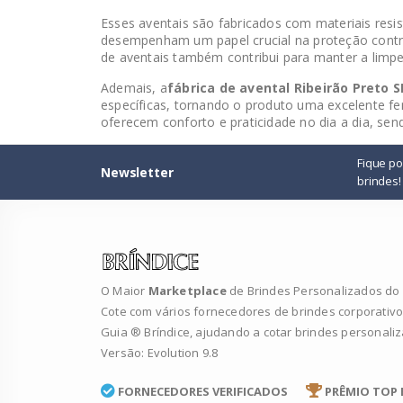
Esses aventais são fabricados com materiais resis
desempenham um papel crucial na proteção contra
de aventais também contribui para manter a limp
Ademais, a
fábrica de avental Ribeirão Preto S
específicas, tornando o produto uma excelente f
oferecem conforto e praticidade no dia a dia, sen
Fique p
Newsletter
brindes!
O Maior
Marketplace
de Brindes Personalizados do B
Cote com vários fornecedores de brindes corporativo
Guia ® Bríndice, ajudando a cotar brindes personali
Versão: Evolution 9.8
FORNECEDORES VERIFICADOS
PRÊMIO TOP 