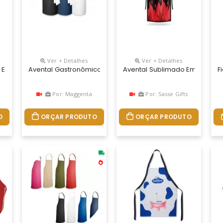
Ver + Detalhes
Ver + Detalhes
olsos Frontais. Ajustável Com Fivela. 650 X 850 Mm | Bolso: 170 X 18
 Poliéster (150 G/m²) Com 2 Bolsos Frontais. Ajustável Com Fivela. 6
Avental Gastronômico Personalizado
Avental Sublimado Em Várias
F
Por: Maggenta
Por: Sasse Gifts
O
ORÇAR PRODUTO
ORÇAR PRODUTO