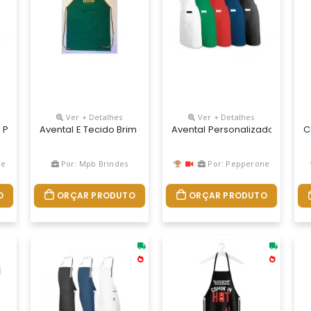
Ver + Detalhes
Ver + Detalhes
terial E Medidas Opção Do Cliente Conforme Necessidade.
o Personalizdo
Avental E Tecido Brim Com Alça Do Mesmo Tecido, Sem Bol
Avental Personalizado
C
ne
Por: Mpb Brindes
Por: Pepperone
O
ORÇAR PRODUTO
ORÇAR PRODUTO