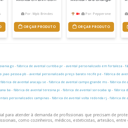
s
Por: Mpb Brindes
Por: Pepperone
O
ORÇAR PRODUTO
ORÇAR PRODUTO
oiania go
-
fábrica de avental curitiba pr
-
avental personalizado em fortaleza
-
f
do joao pessoa pb
-
avental personalizado preço barato recife pe
-
fábrica de aven
-
fábrica de avental aracaju se
-
fábrica de avental campo grande ms
-
fábrica de 
tana ba
-
fábrica de avental teresina pi
-
fábrica de avental sorocaba sp
-
fábrica 
entais personalizados campinas
-
fábrica de avental volta redonda rj
-
fábrica de 
ial para atender à demanda de profissionais que precisam de prote
ssionais, como cozinheiros, médicos, esteticistas, artesãos, entre