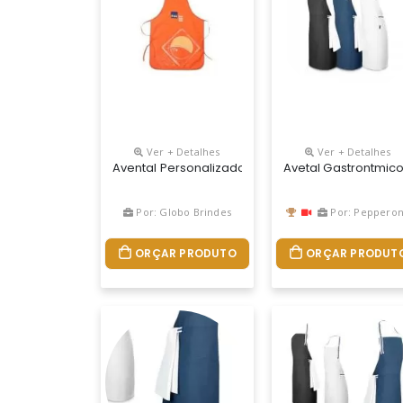
Ver + Detalhes
Ver + Detalhes
Avental Personalizado Nas Medidas 55x75cm Ma
Avetal Gastrontmic
Por: Globo Brindes
Por: Peppero
ORÇAR PRODUTO
ORÇAR PRODUT