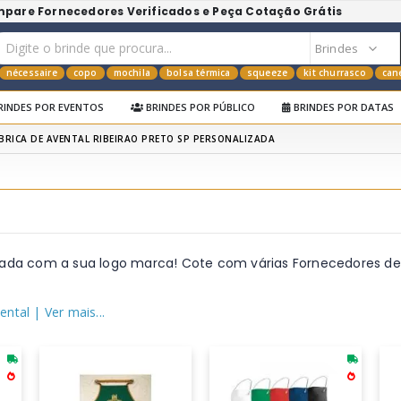
mpare Fornecedores Verificados e Peça Cotação Grátis
nécessaire
copo
mochila
bolsa térmica
squeeze
kit churrasco
can
RINDES POR EVENTOS
BRINDES POR PÚBLICO
BRINDES POR DATAS
BRICA DE AVENTAL RIBEIRAO PRETO SP PERSONALIZADA
lizada com a sua logo marca! Cote com várias Fornecedores d
ental
| Ver mais...