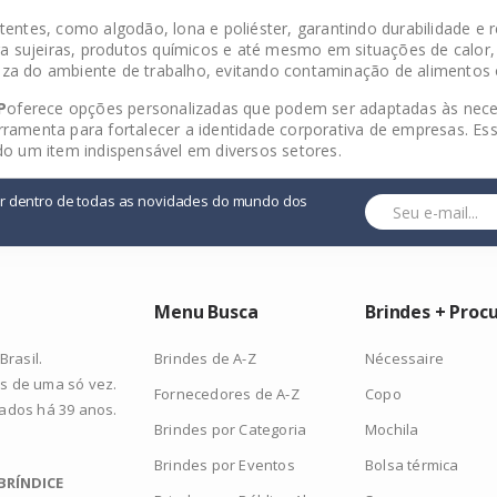
tentes, como algodão, lona e poliéster, garantindo durabilidade e r
 sujeiras, produtos químicos e até mesmo em situações de calor,
eza do ambiente de trabalho, evitando contaminação de alimentos 
P
oferece opções personalizadas que podem ser adaptadas às neces
erramenta para fortalecer a identidade corporativa de empresas. 
do um item indispensável em diversos setores.
or dentro de todas as novidades do mundo dos
Menu Busca
Brindes + Proc
Brindes de A-Z
Nécessaire
rasil.
s de uma só vez.
Fornecedores de A-Z
Copo
zados há 39 anos.
Brindes por Categoria
Mochila
Brindes por Eventos
Bolsa térmica
BRÍNDICE