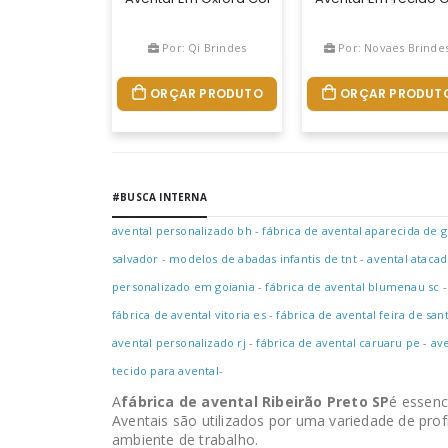
Por: Qi Brindes
Por: Novaes Brinde
ORÇAR PRODUTO
ORÇAR PRODUT
#BUSCA INTERNA
avental personalizado bh
-
fábrica de avental aparecida de g
salvador
-
modelos de abadas infantis de tnt
-
avental ataca
personalizado em goiania
-
fábrica de avental blumenau sc
fábrica de avental vitoria es
-
fábrica de avental feira de san
avental personalizado rj
-
fábrica de avental caruaru pe
-
av
tecido para avental
-
A
fábrica de avental Ribeirão Preto SP
é essenc
Aventais são utilizados por uma variedade de profi
ambiente de trabalho.