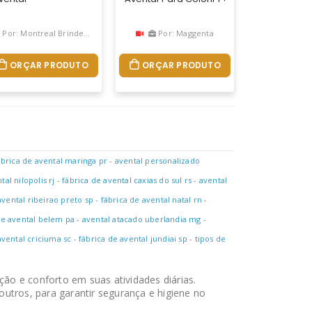
Por: Montreal Brindes Corporativos
Por: Maggenta
ORÇAR PRODUTO
ORÇAR PRODUTO
ábrica de avental maringa pr
-
avental personalizado
tal nilopolis rj
-
fábrica de avental caxias do sul rs
-
avental
avental ribeirao preto sp
-
fábrica de avental natal rn
-
de avental belem pa
-
avental atacado uberlandia mg
-
avental criciuma sc
-
fábrica de avental jundiai sp
-
tipos de
ção e conforto em suas atividades diárias.
 outros, para garantir segurança e higiene no