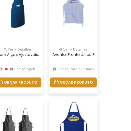
Ver + Detalhes
Ver + Detalhes
so Com Personalização No Peito.
om Alças Ajustáveis, O Avental Para Churrasco Personalizado É Fabr
Avental Frente Única Personalizado, Per
Por: Servgela
Por: California Brindes
ORÇAR PRODUTO
ORÇAR PRODUTO