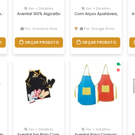
Ver + Detalhes
Ver + Detalhes
 Ajustáveis, O Avental Para Churrasco Personalizado É Fabricado E
o, Espaço Perfeito Para Sua Propaganda E De Grande Durabilidade
Avental 100% Algodão Canvas (320 G/m²) Com Detalhes Em M
Com Alças Ajustáveis, O Avent
A
a
Por: Incentive Ideia
Por: Energia Brindes
O
ORÇAR PRODUTO
ORÇAR PRODUTO
Ver + Detalhes
Ver + Detalhes
Oksford Brim Com Bolso
Avental Em Brim Com Ou Sem Bolso
Avental Para Crianga Persona
A