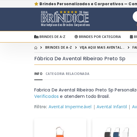
Brindes Personalizados e Corporativos — Co
GUIA
39 Anos
Marketplace dos Brindes Corporativos
BRINDES DE A-Z
BRINDES POR CATEGORIA
B
BRINDES DE A-Z
VEJA AQUI MAIS AVENTAL...
FA
Fábrica De Avental Ribeirao Preto Sp
INFO
CATEGORIA RELACIONADA
Fabrica De Avental Ribeirao Preto Sp Persona
Verificados
e atendem todo Brasil.
Filtro:
Avental Impermeável
|
Avental Infantil
|
Av