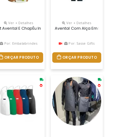
Ver + Detalhes
Ver + Detalhes
ara Suporte De Um Pano De Cozinha). Tira Do Pescoço Facilmente Aj
s Ajustáveis No Pescoço E Na Cintura, Bolso Frontal 31x23 Cm (lx
om Personalização Total
it Avental E ChapÉu Infantil Em Tnt
Avental Com Alça Em Brim Larga, 66x75 C
Por: Embalabrindes
Por: Sasse Gifts
ORÇAR PRODUTO
ORÇAR PRODUTO