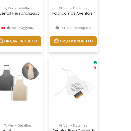
Ver + Detalhes
Ver + Detalhes
m Tnt Com Algodão, Brinde Útil Com Área Nobre Para A Impressão Do
etal. Com 3 Bolsos Multifuncionais E Uma Tira Lateral (para Suport
al Para Churrasco Personalizado É Fabricado Em Tnt Com Algodão, B
vental Personalizado
Fabricamos Aventais Camisa Social Pers
Por: Maggenta
Por: Rio Estamparia
ORÇAR PRODUTO
ORÇAR PRODUTO
Ver + Detalhes
Ver + Detalhes
lizado
vental
Avental Para Colorir Personalizado