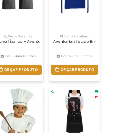
Ver + Detalhes
Ver + Detalhes
0 Mm
50 X 850 Mm | Bolso: 170 X 180 Mm
 Opções De Tecidos Promo Ou Premium. Atendemos Grandes Quanti
icha TÉcnica – Avental Promocional / Profissional. Descrição Do Pr
Avental Em Tecido Brim Personalizado
Por: Rubin Brindes
Por: Sulcel Brindes
ORÇAR PRODUTO
ORÇAR PRODUTO