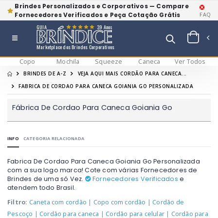
Brindes Personalizados e Corporativos — Compare
Fornecedores Verificados e Peça Cotação Grátis
FAQ
GUIA
39 Anos
Marketplace dos Brindes Corporativos
Copo
Mochila
Squeeze
Caneca
Ver Todos
BRINDES DE A-Z
VEJA AQUI MAIS CORDÃO PARA CANECA...
FABRICA DE CORDAO PARA CANECA GOIANIA GO PERSONALIZADA
Fábrica De Cordao Para Caneca Goiania Go
INFO
CATEGORIA RELACIONADA
Fabrica De Cordao Para Caneca Goiania Go Personalizada
com a sua logo marca! Cote com várias Fornecedores de
Brindes de uma só Vez.
Fornecedores Verificados
e
atendem todo Brasil.
Filtro:
Caneta com cordão
|
Copo com cordão
|
Cordão de
Pescoço
|
Cordão para caneca
|
Cordão para celular
|
Cordão para