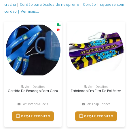
crachá
|
Cordão para óculos de neoprene
|
Cordão
|
squeeze com
cordão
| Ver mais...
Ver + Detalhes
Ver + Detalhes
Cordão De Pescoço Para Canecas, Cordão Para Copos, Cordão Para Cane
Fabricado Em Fita De Poliéster,
Por: Incentive Ideia
Por: Thap Brindes
ORÇAR PRODUTO
ORÇAR PRODUTO