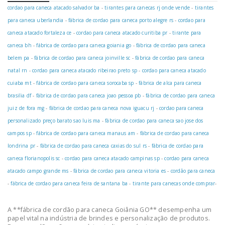
cordao para caneca atacado salvador ba
-
tirantes para canecas rj onde vende
-
tirantes
para caneca uberlandia
-
fábrica de cordao para caneca porto alegre rs
-
cordao para
caneca atacado fortaleza ce
-
cordao para caneca atacado curitiba pr
-
tirante para
caneca bh
-
fábrica de cordao para caneca goiania go
-
fábrica de cordao para caneca
belem pa
-
fábrica de cordao para caneca joinville sc
-
fábrica de cordao para caneca
natal rn
-
cordao para caneca atacado ribeirao preto sp
-
cordao para caneca atacado
cuiaba mt
-
fábrica de cordao para caneca sorocaba sp
-
fábrica de alca para caneca
brasilia df
-
fábrica de cordao para caneca joao pessoa pb
-
fábrica de cordao para caneca
juiz de fora mg
-
fábrica de cordao para caneca nova iguacu rj
-
cordao para caneca
personalizado preço barato sao luis ma
-
fábrica de cordao para caneca sao jose dos
campos sp
-
fábrica de cordao para caneca manaus am
-
fábrica de cordao para caneca
londrina pr
-
fábrica de cordao para caneca caxias do sul rs
-
fábrica de cordao para
caneca florianopolis sc
-
cordao para caneca atacado campinas sp
-
cordao para caneca
atacado campo grande ms
-
fábrica de cordao para caneca vitoria es
-
cordão para caneca
-
fábrica de cordao para caneca feira de santana ba
-
tirante para canecas onde comprar
-
A **fábrica de cordão para caneca Goiânia GO** desempenha um
papel vital na indústria de brindes e personalização de produtos.