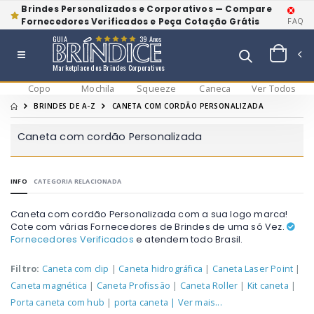
Brindes Personalizados e Corporativos — Compare
Fornecedores Verificados e Peça Cotação Grátis
FAQ
GUIA
39 Anos
Marketplace dos Brindes Corporativos
Copo
Mochila
Squeeze
Caneca
Ver Todos
BRINDES DE A-Z
CANETA COM CORDÃO PERSONALIZADA
Caneta com cordão Personalizada
INFO
CATEGORIA RELACIONADA
Caneta com cordão Personalizada com a sua logo marca!
Cote com várias Fornecedores de Brindes de uma só Vez.
Fornecedores Verificados
e atendem todo Brasil.
Filtro:
Caneta com clip
|
Caneta hidrográfica
|
Caneta Laser Point
|
Caneta magnética
|
Caneta Profissão
|
Caneta Roller
|
Kit caneta
|
Porta caneta com hub
|
porta caneta
| Ver mais...