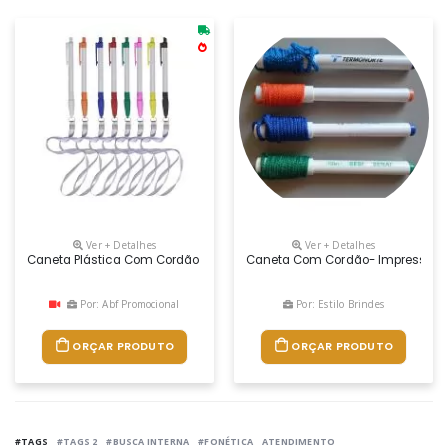
Ver + Detalhes
Ver + Detalhes
Caneta Plástica Com Cordão
Caneta Com Cordão- Impressão Em
Por: Abf Promocional
Por: Estilo Brindes
ORÇAR PRODUTO
ORÇAR PRODUTO
#TAGS
#TAGS 2
#BUSCA INTERNA
#FONÉTICA
ATENDIMENTO