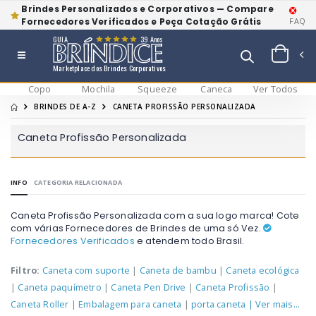
Brindes Personalizados e Corporativos — Compare
Fornecedores Verificados e Peça Cotação Grátis
FAQ
GUIA
39 Anos
Marketplace dos Brindes Corporativos
Copo
Mochila
Squeeze
Caneca
Ver Todos
BRINDES DE A-Z
CANETA PROFISSÃO PERSONALIZADA
Caneta Profissão Personalizada
INFO
CATEGORIA RELACIONADA
Caneta Profissão Personalizada com a sua logo marca! Cote
com várias Fornecedores de Brindes de uma só Vez.
Fornecedores Verificados
e atendem todo Brasil.
Filtro:
Caneta com suporte
|
Caneta de bambu
|
Caneta ecológica
|
Caneta paquímetro
|
Caneta Pen Drive
|
Caneta Profissão
|
Caneta Roller
|
Embalagem para caneta
|
porta caneta
| Ver mais...