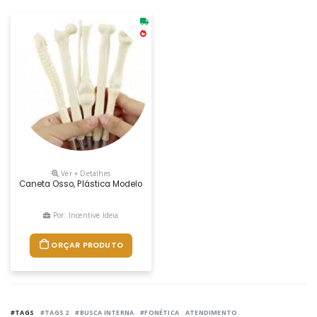
Ver + Detalhes
Caneta Osso, Plástica Modelo Osso, Caneta Com Escrita Esferográfica,
Por: Incentive Ideia
ORÇAR PRODUTO
#TAGS
#TAGS 2
#BUSCA INTERNA
#FONÉTICA
ATENDIMENTO