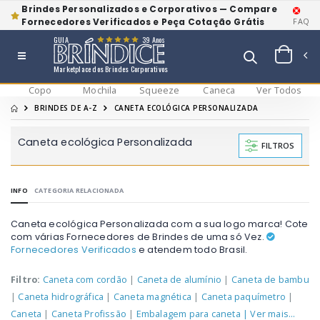
Brindes Personalizados e Corporativos — Compare
Fornecedores Verificados e Peça Cotação Grátis
FAQ
GUIA
39 Anos
Marketplace dos Brindes Corporativos
Copo
Mochila
Squeeze
Caneca
Ver Todos
BRINDES DE A-Z
CANETA ECOLÓGICA PERSONALIZADA
Caneta ecológica Personalizada
FILTROS
INFO
CATEGORIA RELACIONADA
Caneta ecológica Personalizada com a sua logo marca! Cote
com várias Fornecedores de Brindes de uma só Vez.
Fornecedores Verificados
e atendem todo Brasil.
Filtro:
Caneta com cordão
|
Caneta de alumínio
|
Caneta de bambu
|
Caneta hidrográfica
|
Caneta magnética
|
Caneta paquímetro
|
Caneta
|
Caneta Profissão
|
Embalagem para caneta
| Ver mais...