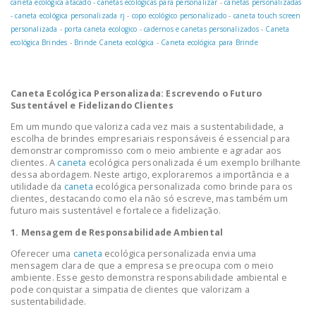
caneta ecológica atacado
-
canetas ecológicas para personalizar
-
canetas personalizadas
-
caneta ecológica personalizada rj
-
copo ecológico personalizado
-
caneta touch screen
personalizada
-
porta caneta ecologico
-
cadernos e canetas personalizados
-
Caneta
ecológica Brindes
-
Brinde Caneta ecológica
-
Caneta ecológica para Brinde
Caneta Ecológica Personalizada: Escrevendo o Futuro
Sustentável e Fidelizando Clientes
Em um mundo que valoriza cada vez mais a sustentabilidade, a
escolha de brindes empresariais responsáveis é essencial para
demonstrar compromisso com o meio ambiente e agradar aos
clientes. A
caneta
ecológica personalizada é um exemplo brilhante
dessa abordagem. Neste artigo, exploraremos a importância e a
utilidade da
caneta
ecológica personalizada como brinde para os
clientes, destacando como ela não só escreve, mas também um
futuro mais sustentável e fortalece a fidelização.
1. Mensagem de Responsabilidade Ambiental
Oferecer uma
caneta
ecológica personalizada envia uma
mensagem clara de que a empresa se preocupa com o meio
ambiente. Esse gesto demonstra responsabilidade ambiental e
pode conquistar a simpatia de clientes que valorizam a
sustentabilidade.