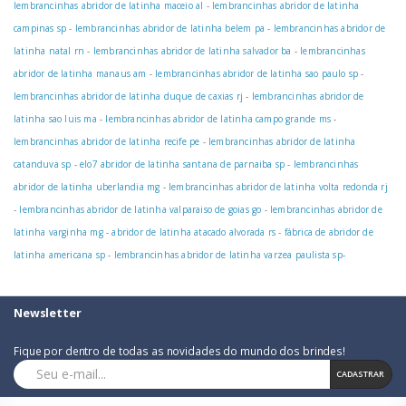
lembrancinhas abridor de latinha maceio al
-
lembrancinhas abridor de latinha
campinas sp
-
lembrancinhas abridor de latinha belem pa
-
lembrancinhas abridor de
latinha natal rn
-
lembrancinhas abridor de latinha salvador ba
-
lembrancinhas
abridor de latinha manaus am
-
lembrancinhas abridor de latinha sao paulo sp
-
lembrancinhas abridor de latinha duque de caxias rj
-
lembrancinhas abridor de
latinha sao luis ma
-
lembrancinhas abridor de latinha campo grande ms
-
lembrancinhas abridor de latinha recife pe
-
lembrancinhas abridor de latinha
catanduva sp
-
elo7 abridor de latinha santana de parnaiba sp
-
lembrancinhas
abridor de latinha uberlandia mg
-
lembrancinhas abridor de latinha volta redonda rj
-
lembrancinhas abridor de latinha valparaiso de goias go
-
lembrancinhas abridor de
latinha varginha mg
-
abridor de latinha atacado alvorada rs
-
fábrica de abridor de
latinha americana sp
-
lembrancinhas abridor de latinha varzea paulista sp
-
Newsletter
Fique por dentro de todas as novidades do mundo dos brindes!
CADASTRAR