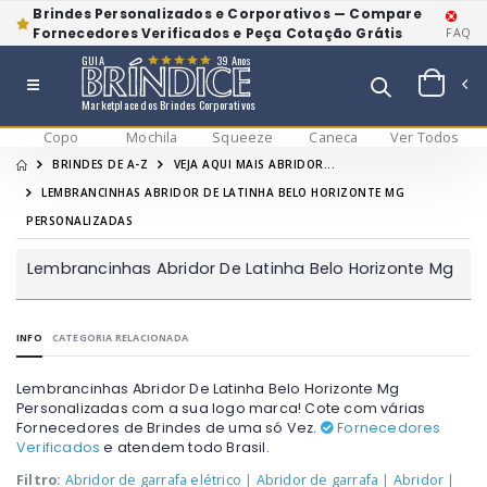
Brindes Personalizados e Corporativos — Compare
Fornecedores Verificados e Peça Cotação Grátis
FAQ
GUIA
39 Anos
Marketplace dos Brindes Corporativos
Copo
Mochila
Squeeze
Caneca
Ver Todos
BRINDES DE A-Z
VEJA AQUI MAIS ABRIDOR...
LEMBRANCINHAS ABRIDOR DE LATINHA BELO HORIZONTE MG
PERSONALIZADAS
Lembrancinhas Abridor De Latinha Belo Horizonte Mg
INFO
CATEGORIA RELACIONADA
Lembrancinhas Abridor De Latinha Belo Horizonte Mg
Personalizadas com a sua logo marca! Cote com várias
Fornecedores de Brindes de uma só Vez.
Fornecedores
Verificados
e atendem todo Brasil.
Filtro:
Abridor de garrafa elétrico
|
Abridor de garrafa
|
Abridor
|