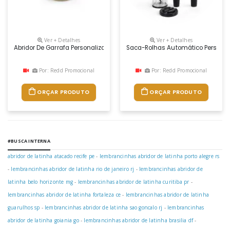
Ver + Detalhes
Ver + Detalhes
Abridor De Garrafa Personalizado
Saca-Rolhas Automático Persona
Por: Redd Promocional
Por: Redd Promocional
ORÇAR PRODUTO
ORÇAR PRODUTO
#BUSCA INTERNA
abridor de latinha atacado recife pe
-
lembrancinhas abridor de latinha porto alegre rs
-
lembrancinhas abridor de latinha rio de janeiro rj
-
lembrancinhas abridor de
latinha belo horizonte mg
-
lembrancinhas abridor de latinha curitiba pr
-
lembrancinhas abridor de latinha fortaleza ce
-
lembrancinhas abridor de latinha
guarulhos sp
-
lembrancinhas abridor de latinha sao goncalo rj
-
lembrancinhas
abridor de latinha goiania go
-
lembrancinhas abridor de latinha brasilia df
-