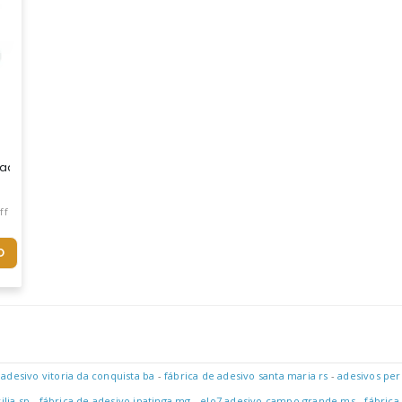
ando Sua Marca.
ados, Confeccionados Em Vinil Especial, Que Pode Colar, Descolar 
ff
O
 adesivo vitoria da conquista ba
-
fábrica de adesivo santa maria rs
-
adesivos per
ilia sp
-
fábrica de adesivo ipatinga mg
-
elo7 adesivo campo grande ms
-
fábrica