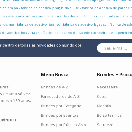
so belem pa
-
fábrica de adesivo jaragua do sul sc
-
fábrica de adesivo de parede 
rica de adesivo umuarama pr
-
fábrica de adesivo nilopolis rj
-
vinil adesivo apar
o luis ma
-
fábrica de adesivo itajai sc
-
fábrica de adesivo lages sc
-
fábrica de ad
a de adesivo boa vista rr
-
fábrica de adesivo de parede cachoeiro de itapemirim
or dentro de todas as novidades do mundo dos
Menu Busca
Brindes + Proc
Brindes de A-Z
Nécessaire
rasil.
s de uma só vez.
Fornecedores de A-Z
Copo
zados há 39 anos.
Brindes por Categoria
Mochila
Brindes por Eventos
Bolsa térmica
BRÍNDICE
Brindes por Público-Alvo
Squeeze