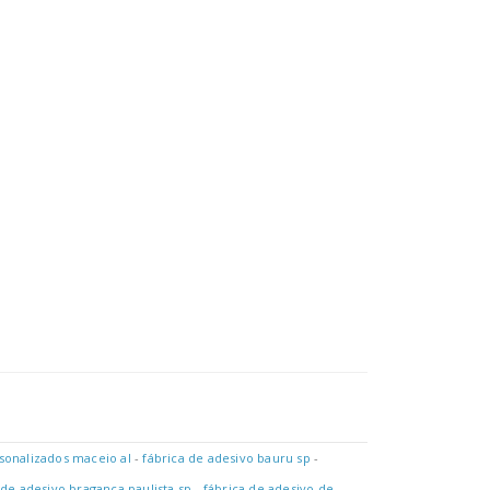
E Colar Novamente, Varias Vezes. Adesivos Para Notebooks, Agendas,
sonalizados maceio al
-
fábrica de adesivo bauru sp
-
 de adesivo braganca paulista sp
-
fábrica de adesivo de