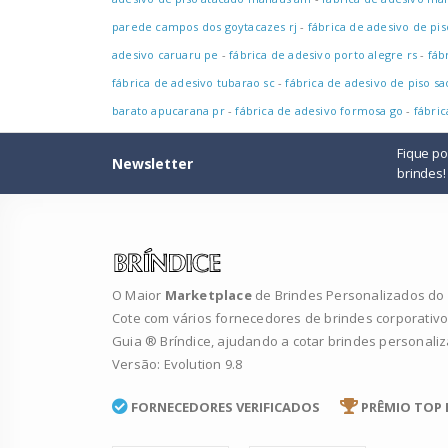
parede campos dos goytacazes rj
-
fábrica de adesivo de pi
adesivo caruaru pe
-
fábrica de adesivo porto alegre rs
-
fáb
fábrica de adesivo tubarao sc
-
fábrica de adesivo de piso sa
barato apucarana pr
-
fábrica de adesivo formosa go
-
fábric
Fique p
Newsletter
brindes!
O Maior
Marketplace
de Brindes Personalizados do B
Cote com vários fornecedores de brindes corporativo
Guia ® Bríndice, ajudando a cotar brindes personali
Versão: Evolution 9.8
FORNECEDORES VERIFICADOS
PRÊMIO TOP 