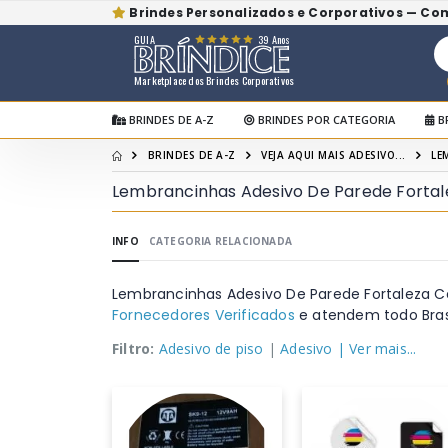
Brindes Personalizados e Corporativos — Co
GUIA
39 Anos
Marketplace dos Brindes Corporativos
BRINDES DE A-Z
BRINDES POR CATEGORIA
B
BRINDES DE A-Z
VEJA AQUI MAIS ADESIVO...
LE
Lembrancinhas Adesivo De Parede Fortal
INFO
CATEGORIA RELACIONADA
Lembrancinhas Adesivo De Parede Fortaleza C
Fornecedores Verificados
e atendem todo Brasi
Filtro:
Adesivo de piso
|
Adesivo
| Ver mais...