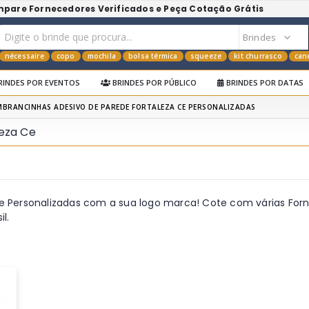
mpare Fornecedores Verificados e Peça Cotação Grátis
nécessaire
copo
mochila
bolsa térmica
squeeze
kit churrasco
can
RINDES POR EVENTOS
BRINDES POR PÚBLICO
BRINDES POR DATAS
MBRANCINHAS ADESIVO DE PAREDE FORTALEZA CE PERSONALIZADAS
eza Ce
e Personalizadas com a sua logo marca! Cote com várias For
l.