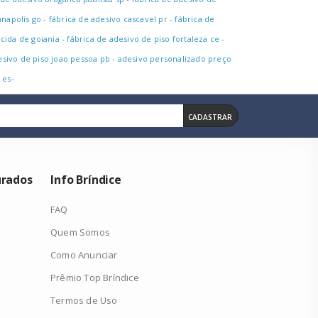
anapolis go
-
fábrica de adesivo cascavel pr
-
fábrica de
ecida de goiania
-
fábrica de adesivo de piso fortaleza ce
-
esivo de piso joao pessoa pb
-
adesivo personalizado preço
 es
-
CADASTRAR
urados
Info Bríndice
FAQ
Quem Somos
Como Anunciar
Prêmio Top Bríndice
Termos de Uso