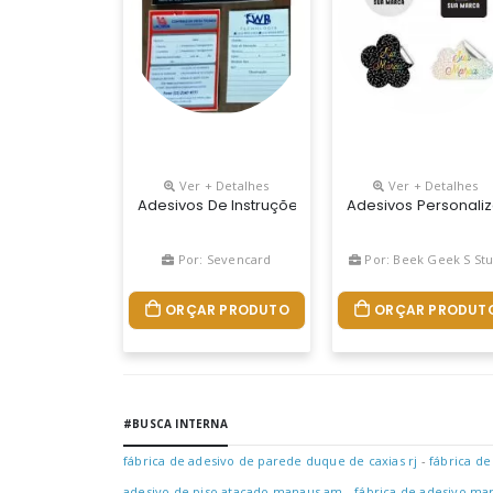
Ver + Detalhes
Ver + Detalhes
Adesivos De Instruções E Promocionais, Valoriz
Adesivos Personaliz
Por: Sevencard
Por: Beek Geek S Stu
ORÇAR PRODUTO
ORÇAR PRODUT
#BUSCA INTERNA
fábrica de adesivo de parede duque de caxias rj
-
fábrica de
adesivo de piso atacado manaus am
-
fábrica de adesivo mar