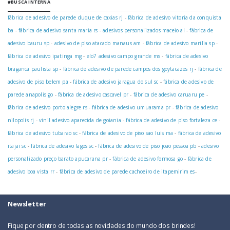
#BUSCA INTERNA
fábrica de adesivo de parede duque de caxias rj
-
fábrica de adesivo vitoria da conquista
ba
-
fábrica de adesivo santa maria rs
-
adesivos personalizados maceio al
-
fábrica de
adesivo bauru sp
-
adesivo de piso atacado manaus am
-
fábrica de adesivo marilia sp
-
fábrica de adesivo ipatinga mg
-
elo7 adesivo campo grande ms
-
fábrica de adesivo
braganca paulista sp
-
fábrica de adesivo de parede campos dos goytacazes rj
-
fábrica de
adesivo de piso belem pa
-
fábrica de adesivo jaragua do sul sc
-
fábrica de adesivo de
parede anapolis go
-
fábrica de adesivo cascavel pr
-
fábrica de adesivo caruaru pe
-
fábrica de adesivo porto alegre rs
-
fábrica de adesivo umuarama pr
-
fábrica de adesivo
nilopolis rj
-
vinil adesivo aparecida de goiania
-
fábrica de adesivo de piso fortaleza ce
-
fábrica de adesivo tubarao sc
-
fábrica de adesivo de piso sao luis ma
-
fábrica de adesivo
itajai sc
-
fábrica de adesivo lages sc
-
fábrica de adesivo de piso joao pessoa pb
-
adesivo
personalizado preço barato apucarana pr
-
fábrica de adesivo formosa go
-
fábrica de
adesivo boa vista rr
-
fábrica de adesivo de parede cachoeiro de itapemirim es
-
Newsletter
Fique por dentro de todas as novidades do mundo dos brindes!