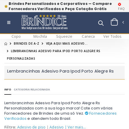
Brindes Personalizados e Corporativos — Compare
Fornecedores Verificados e Peça Cotação Grátis
FAQ
GUIA
39 Anos
Marketplace dos Brindes Corporativos
Copo
Mochila
Squeeze
Caneca
Ver Todos
BRINDES DE A-Z
VEJA AQUI MAIS ADESIVO...
LEMBRANCINHAS ADESIVO PARA IPOD PORTO ALEGRE RS
PERSONALIZADAS
Lembrancinhas Adesivo Para Ipod Porto Alegre Rs
INFO
CATEGORIA RELACIONADA
Lembrancinhas Adesivo Para Ipod Porto Alegre Rs
Personalizadas com a sua logo marca! Cote com várias
Fornecedores de Brindes de uma só Vez.
Fornecedores
Verificados
e atendem todo Brasil.
Filtro:
Adesivo de piso
|
Adesivo
| Ver mais...