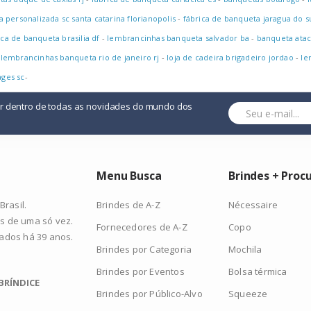
 personalizada sc santa catarina florianopolis
-
fábrica de banqueta jaragua do su
ica de banqueta brasilia df
-
lembrancinhas banqueta salvador ba
-
banqueta ata
-
lembrancinhas banqueta rio de janeiro rj
-
loja de cadeira brigadeiro jordao
-
le
ages sc
-
or dentro de todas as novidades do mundo dos
Menu Busca
Brindes + Proc
Brindes de A-Z
Nécessaire
rasil.
s de uma só vez.
Fornecedores de A-Z
Copo
zados há 39 anos.
Brindes por Categoria
Mochila
Brindes por Eventos
Bolsa térmica
BRÍNDICE
Brindes por Público-Alvo
Squeeze