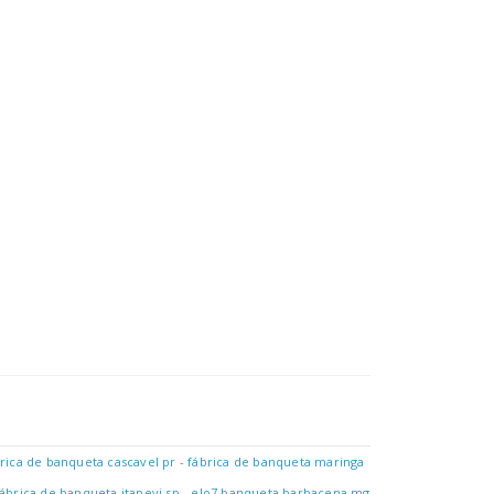
rica de banqueta cascavel pr
-
fábrica de banqueta maringa
fábrica de banqueta itapevi sp
-
elo7 banqueta barbacena mg