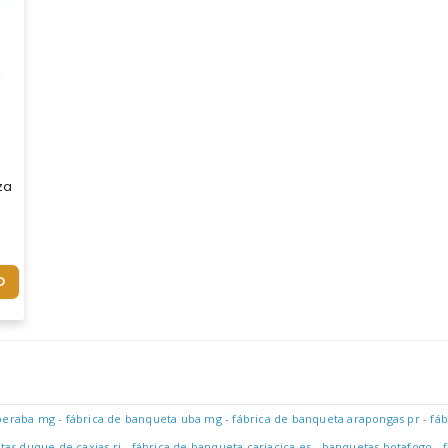
zada Gravação Em Silk
O
uberaba mg
-
fábrica de banqueta uba mg
-
fábrica de banqueta arapongas pr
-
fáb
tas duque de caxias rj
-
fábrica de banqueta cariacica es
-
banquetas botafogo
-