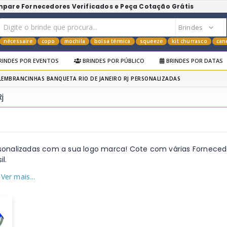
mpare Fornecedores Verificados e Peça Cotação Grátis
nécessaire
copo
mochila
bolsa térmica
squeeze
kit churrasco
can
RINDES POR EVENTOS
BRINDES POR PÚBLICO
BRINDES POR DATAS
LEMBRANCINHAS BANQUETA RIO DE JANEIRO RJ PERSONALIZADAS
j
rsonalizadas com a sua logo marca! Cote com várias Forneced
l.
 Ver mais...