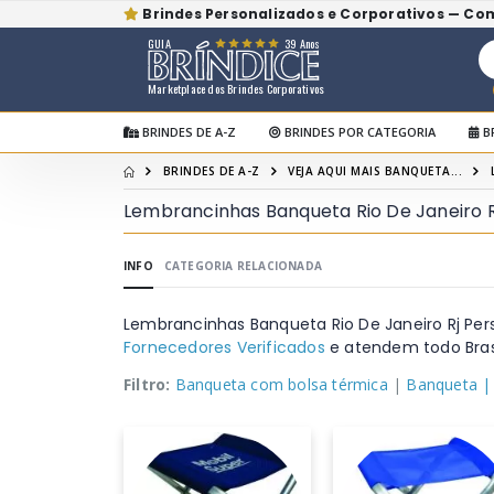
Brindes Personalizados e Corporativos — Co
GUIA
39 Anos
Marketplace dos Brindes Corporativos
BRINDES DE A-Z
BRINDES POR CATEGORIA
B
BRINDES DE A-Z
VEJA AQUI MAIS BANQUETA...
Lembrancinhas Banqueta Rio De Janeiro R
INFO
CATEGORIA RELACIONADA
Lembrancinhas Banqueta Rio De Janeiro Rj Pe
Fornecedores Verificados
e atendem todo Brasi
Filtro:
Banqueta com bolsa térmica
|
Banqueta
|