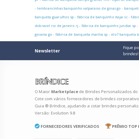
-
lembrancinhas banquinho valparaiso de goias go
-
banqueta
banqueta guarulhos sp
-
fábrica de banquinho itajai sc
-
fábr
dobravel rio de janeiro rj
-
fábrica de banquinho jundiai sp
goiania go
-
fábrica de banqueta marilia sp
-
elo7 banqueta l
Fique p
Newsletter
brindes!
O Maior
Marketplace
de Brindes Personalizados do B
Cote com vários fornecedores de brindes corporativo
Guia ® Bríndice, ajudando a cotar brindes personali
Versão: Evolution 9.8
FORNECEDORES VERIFICADOS
PRÊMIO TOP 