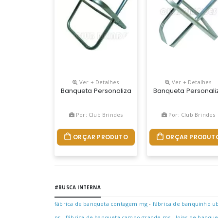
Ver + Detalhes
Ver + Detalhes
Banqueta Personalizada Gravação Em Silk
Banqueta Personali
Por: Club Brindes
Por: Club Brindes
ORÇAR PRODUTO
ORÇAR PRODUT
#BUSCA INTERNA
fábrica de banqueta contagem mg
-
fábrica de banquinho 
pr
-
fábrica de banqueta campo grande ms
-
lojas de banque