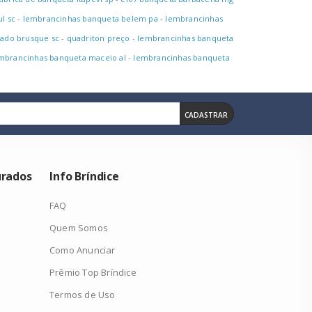
l sc
-
lembrancinhas banqueta belem pa
-
lembrancinhas
cado brusque sc
-
quadriton preço
-
lembrancinhas banqueta
mbrancinhas banqueta maceio al
-
lembrancinhas banqueta
CADASTRAR
urados
Info Bríndice
FAQ
Quem Somos
Como Anunciar
Prêmio Top Bríndice
Termos de Uso