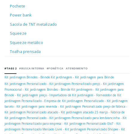
Pochete
Power bank
Sacola de TNT metalizado
Squeeze
Squeeze metálico
Toalha prensada
#TAGS 2
#BUSCA INTERNA
#FONÉTICA
ATENDIMENTO
Kit jardinagem Brindes
-
Brinde Kit jardinagem
-
Kit jardinagem para Brinde
Kit jardinagem Personalizado
-
Kit jardinagem Personalizado preço
-
Kit jardinagem
Promocional
-
Kit jardinagem Brindes
-
Brinde Kit jardinagem
-
Kit jardinagem para
Brinde
-
Kit jardinagem preço
-
Importadora de Kit jardinagem
-
Fornecedor de Kit
jardinagem Personalizado
-
Empresa de Kit jardinagem Personalizado
-
Kit jardinagem
barato
-
Kit jardinagem para revenda
-
Kit jardinagem Personalizado preço de fábrica
-
Kit jardinagem Personalizado atacado
-
Kit jardinagem atacado 25 março
-
Fábrica de
Kit jardinagem Personalizado
-
Kit jardinagem Personalizado para lembrancinha
-
Kit
jardinagem Personalizado para empresa
-
Kit jardinagem Personalizado Elo7
-
Kit
jardinagem Personalizado Mercado Livre
-
Kit jardinagem Personalizado Shopee
-
Kit