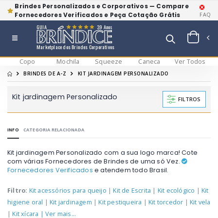
Brindes Personalizados e Corporativos — Compare
Fornecedores Verificados e Peça Cotação Grátis
FAQ
GUIA
39 Anos
Marketplace dos Brindes Corporativos
Copo
Mochila
Squeeze
Caneca
Ver Todos
BRINDES DE A-Z
KIT JARDINAGEM PERSONALIZADO
Kit jardinagem Personalizado
FILTROS
INFO
CATEGORIA RELACIONADA
Kit jardinagem Personalizado com a sua logo marca! Cote
com várias Fornecedores de Brindes de uma só Vez.
Fornecedores Verificados
e atendem todo Brasil.
Filtro:
Kit acessórios para queijo
|
Kit de Escrita
|
Kit ecológico
|
Kit
higiene oral
|
Kit jardinagem
|
Kit pestiqueira
|
Kit torcedor
|
Kit vela
|
Kit xícara
| Ver mais...