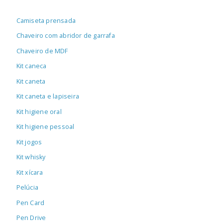
Camiseta prensada
Chaveiro com abridor de garrafa
Chaveiro de MDF
Kit caneca
Kit caneta
Kit caneta e lapiseira
Kit higiene oral
Kit higiene pessoal
Kit jogos
Kit whisky
Kit xícara
Pelúcia
Pen Card
Pen Drive