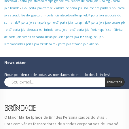
maceio al
-
porta joia atacado campo grande ms
-
fábrica de porta joia uba mg
-
porta
joia brinde
-
elo7 porta joia crato ce
-
fábrica de porta joia sao jose dos pinhais pr
-
porta
joia atacado foz do iguacu pr
-
porta joia atacado salto sp
-
elo7 porta joia sapucaia do
sul rs
-
elo7 porta joia anapolis go
-
elo7 porta joia itu sp
-
elo7 porta joia joao pessoa pb
-
elo7 porta joia alvorada rs
-
brinde porta joia
-
elo7 porta joia florianopolis sc
-
fábrica
de porta joia vitoria de santo antao pe
-
elo7 porta joia foz do iguacu pr
-
lembrancinhas porta joia fortaleza ce
-
porta joia atacado joinville sc
-
Newsletter
Fique por dentro de todas as novidades do mundo dos brindes!
CADASTRAR
O Maior
Marketplace
de Brindes Personalizados do Brasil.
Cote com vários fornecedores de brindes corporativos de uma só