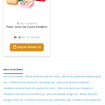
Ver + Detalhes
Porta-Joias De Couro Sintético Com Revestimento Aveludado. Cada Com
Por: Cm Brindes
ORÇAR PRODUTO
#BUSCA INTERNA
porta joia atacado
-
fábrica de porta joias em vidros
-
fábrica de porcelanas atacado porta
joia
-
lembrancinhas porta joia joao pessoa pb
-
porta joias personalizados bh
-
necessaire personalizada em juazeiro do norte
-
fábrica de porta joia chapeco sc
-
lembrancinhas porta joia teresina pi
-
porta joia atacado birigui sp
-
fábrica de porta
joia guarulhos sp
-
lembrancinhas porta joia uberlandia mg
-
lembrancinhas porta joia