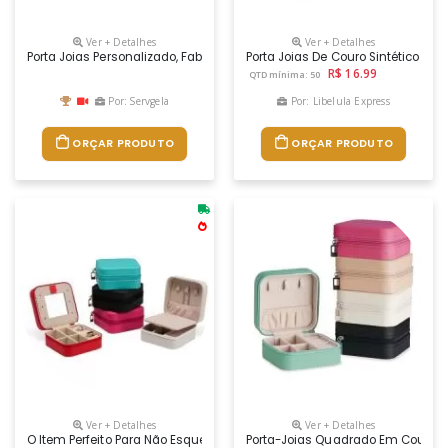
Ver + Detalhes
Ver + Detalhes
Porta Joias Personalizado, Fabricado Em Material Sintético O Brinde P
Porta Joias De Couro Sintético Co
R$ 16.99
QTD mínima: 50
Por: Servgela
Por: Libelula Express
ORÇAR PRODUTO
ORÇAR PRODUTO
Ver + Detalhes
Ver + Detalhes
O Item Perfeito Para Não Esquecer Onde Estão Seus Acessórios Na Hora 
Porta-Joias Quadrado Em Couro Si