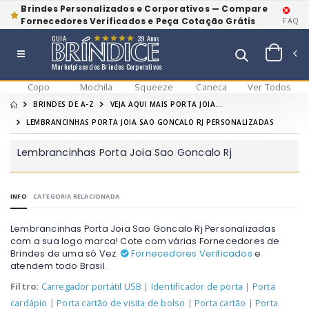
Brindes Personalizados e Corporativos — Compare
Fornecedores Verificados e Peça Cotação Grátis
FAQ
GUIA
39 Anos
Marketplace dos Brindes Corporativos
Copo
Mochila
Squeeze
Caneca
Ver Todos
BRINDES DE A-Z
VEJA AQUI MAIS PORTA JOIA...
LEMBRANCINHAS PORTA JOIA SAO GONCALO RJ PERSONALIZADAS
Lembrancinhas Porta Joia Sao Goncalo Rj
INFO
CATEGORIA RELACIONADA
Lembrancinhas Porta Joia Sao Goncalo Rj Personalizadas
com a sua logo marca! Cote com várias Fornecedores de
Brindes de uma só Vez.
Fornecedores Verificados
e
atendem todo Brasil.
Filtro:
Carregador portátil USB
|
Identificador de porta
|
Porta
cardápio
|
Porta cartão de visita de bolso
|
Porta cartão
|
Porta