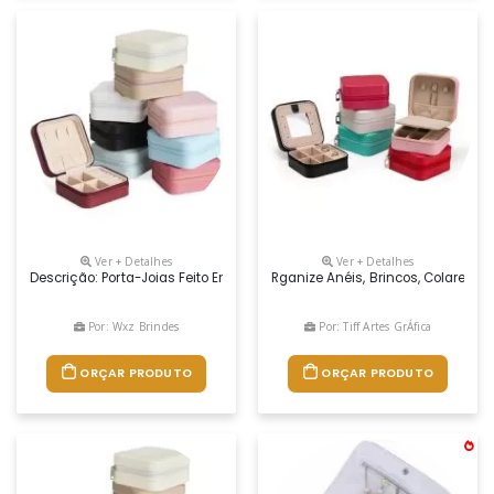
Ver + Detalhes
Ver + Detalhes
Descrição: Porta-Joias Feito Em Couro Sintético Com Revestimento Int
Rganize Anéis, Brincos, Colares,
Por: Wxz Brindes
Por: Tiff Artes GrÁfica
ORÇAR PRODUTO
ORÇAR PRODUTO