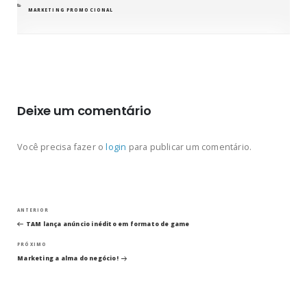
CATEGORIAS
MARKETING PROMOCIONAL
Deixe um comentário
Você precisa fazer o
login
para publicar um comentário.
Navegação
Post
ANTERIOR
anterior
TAM lança anúncio inédito em formato de game
de
Próximo
PRÓXIMO
post
Post
Marketing a alma do negócio!