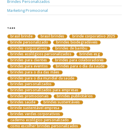
Brindes Personalizados
Marketing Promocional
TAGS
brasil brinde
brasil brindes
brinde corporativo 2025
brinde personalizado
brindes biodegradáveis
brindes corporativos
brindes de bambu
brindes ecológicos personalizados
brindes esg
brindes para clientes
brindes para colaboradores
brindes para eventos
brindes para o dia da saúde
brindes para o dia das mães
brindes para o dia mundial da saúde
brindes personalizados
brindes personalizados para empresas
brindes promocionais
brindes publicitários
brindes saúde
brindes sustentáveis
brinde sustentável empresa
brindes verdes corporativos
caderno ecológico personalizado
como escolher brindes personalizados