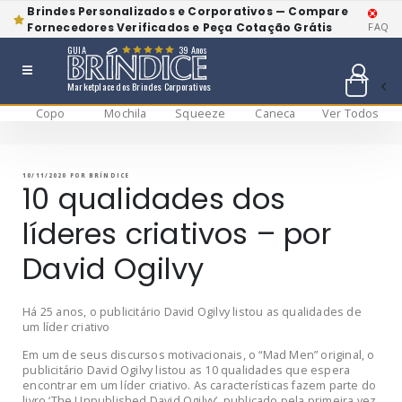
Brindes Personalizados e Corporativos — Compare
Fornecedores Verificados e Peça Cotação Grátis
FAQ
GUIA
39 Anos
Marketplace dos Brindes Corporativos
Copo
Mochila
Squeeze
Caneca
Ver Todos
Pular
BRÍNDICE BLOG
Bríndice Blog
para
o
conteúdo
PUBLICADO
10/11/2020
POR
BRÍNDICE
EM
10 qualidades dos
líderes criativos – por
David Ogilvy
Há 25 anos, o publicitário David Ogilvy listou as qualidades de
um líder criativo
Em um de seus discursos motivacionais, o “Mad Men” original, o
publicitário David Ogilvy listou as 10 qualidades que espera
encontrar em um líder criativo. As características fazem parte do
livro ‘The Unpublished David Ogilvy’, publicado pela primeira vez