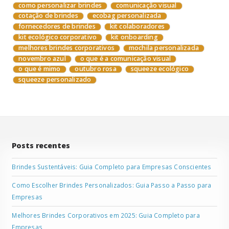
como personalizar brindes
comunicação visual
cotação de brindes
ecobag personalizada
fornecedores de brindes
kit colaboradores
kit ecológico corporativo
kit onboarding
melhores brindes corporativos
mochila personalizada
novembro azul
o que é a comunicação visual
o que é mimo
outubro rosa
squeeze ecológico
squeeze personalizado
Posts recentes
Brindes Sustentáveis: Guia Completo para Empresas Conscientes
Como Escolher Brindes Personalizados: Guia Passo a Passo para
Empresas
Melhores Brindes Corporativos em 2025: Guia Completo para
Empresas