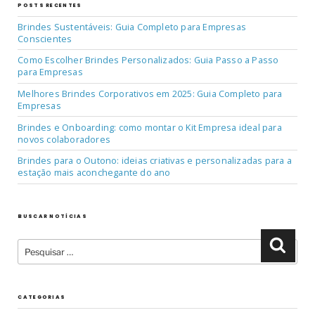
POSTS RECENTES
Brindes Sustentáveis: Guia Completo para Empresas
Conscientes
Como Escolher Brindes Personalizados: Guia Passo a Passo
para Empresas
Melhores Brindes Corporativos em 2025: Guia Completo para
Empresas
Brindes e Onboarding: como montar o Kit Empresa ideal para
novos colaboradores
Brindes para o Outono: ideias criativas e personalizadas para a
estação mais aconchegante do ano
BUSCAR NOTÍCIAS
Pesquisar
Pesqu
por:
CATEGORIAS