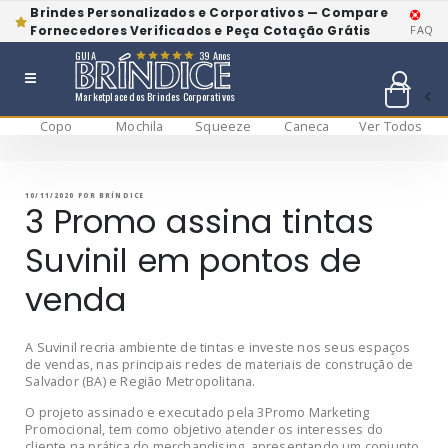
Brindes Personalizados e Corporativos — Compare
Fornecedores Verificados e Peça Cotação Grátis
FAQ
GUIA
39 Anos
Marketplace dos Brindes Corporativos
Copo
Mochila
Squeeze
Caneca
Ver Todos
Pular
BRÍNDICE BLOG
Bríndice Blog
para
o
conteúdo
PUBLICADO
10/11/2020
POR
BRÍNDICE
EM
3 Promo assina tintas
Suvinil em pontos de
venda
A Suvinil recria ambiente de tintas e investe nos seus espaços
de vendas, nas principais redes de materiais de construção de
Salvador (BA) e Região Metropolitana.
O projeto assinado e executado pela 3Promo Marketing
Promocional, tem como objetivo atender os interesses do
cliente na prática do merchandising, apresentando um conjunto