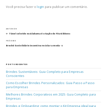
Você precisa fazer o
login
para publicar um comentário.
Navegação
Post
ANTERIOR
anterior
Túnel colorido no Alabama é criação do FitzGibbons
de
Próximo
PRÓXIMO
post
Post
Brechó EcoSolidário incentiva reciclar a moda
POSTS RECENTES
Brindes Sustentáveis: Guia Completo para Empresas
Conscientes
Como Escolher Brindes Personalizados: Guia Passo a Passo
para Empresas
Melhores Brindes Corporativos em 2025: Guia Completo para
Empresas
Brindes e Onboarding: como montar o Kit Empresa ideal para