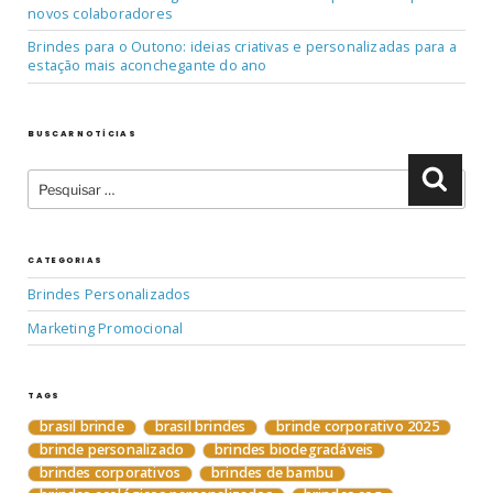
novos colaboradores
Brindes para o Outono: ideias criativas e personalizadas para a
estação mais aconchegante do ano
BUSCAR NOTÍCIAS
Pesquisar
Pesqu
por:
CATEGORIAS
Brindes Personalizados
Marketing Promocional
TAGS
brasil brinde
brasil brindes
brinde corporativo 2025
brinde personalizado
brindes biodegradáveis
brindes corporativos
brindes de bambu