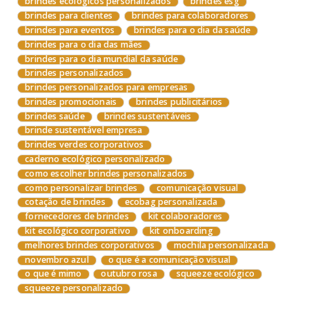
brindes ecológicos personalizados
brindes esg
brindes para clientes
brindes para colaboradores
brindes para eventos
brindes para o dia da saúde
brindes para o dia das mães
brindes para o dia mundial da saúde
brindes personalizados
brindes personalizados para empresas
brindes promocionais
brindes publicitários
brindes saúde
brindes sustentáveis
brinde sustentável empresa
brindes verdes corporativos
caderno ecológico personalizado
como escolher brindes personalizados
como personalizar brindes
comunicação visual
cotação de brindes
ecobag personalizada
fornecedores de brindes
kit colaboradores
kit ecológico corporativo
kit onboarding
melhores brindes corporativos
mochila personalizada
novembro azul
o que é a comunicação visual
o que é mimo
outubro rosa
squeeze ecológico
squeeze personalizado