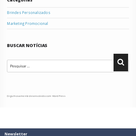
Brindes Personalizados
Marketing Promocional
BUSCAR NOTÍCIAS
Pesquisar
Pesqu
por:
Orgulhosamente desenvolvido com WordPress
Newsletter