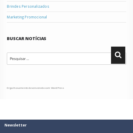
Brindes Personalizados
Marketing Promocional
BUSCAR NOTÍCIAS
Pesquisar
Pesqu
por:
Orgulhosamente desenvolvido com WordPress
Newsletter