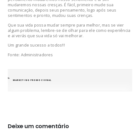
mudaremos nossas cresças. É fácil, primeiro mude sua
comunicação, depois seus pensamento, logo após seus
sentimentos e pronto, mudou suas crenças.
Que sua vida possa mudar sempre para melhor, mas se vier
algum problema, lembre-se de olhar para ele como experiência
e ai verás que sua vida só vai melhorar.
Um grande sucesso a todos!!!
Fonte: Administradores
CATEGORIAS
MARKETING PROMOCIONAL
Deixe um comentário