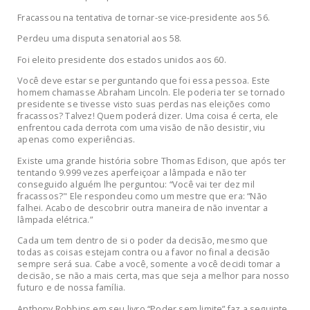
Fracassou na tentativa de tornar-se vice-presidente aos 56.
Perdeu uma disputa senatorial aos 58.
Foi eleito presidente dos estados unidos aos 60.
Você deve estar se perguntando que foi essa pessoa. Este
homem chamasse Abraham Lincoln. Ele poderia ter se tornado
presidente se tivesse visto suas perdas nas eleições como
fracassos? Talvez! Quem poderá dizer. Uma coisa é certa, ele
enfrentou cada derrota com uma visão de não desistir, viu
apenas como experiências.
Existe uma grande história sobre Thomas Edison, que após ter
tentando 9.999 vezes aperfeiçoar a lâmpada e não ter
conseguido alguém lhe perguntou: “Você vai ter dez mil
fracassos?" Ele respondeu como um mestre que era: “Não
falhei. Acabo de descobrir outra maneira de não inventar a
lâmpada elétrica.”
Cada um tem dentro de si o poder da decisão, mesmo que
todas as coisas estejam contra ou a favor no final a decisão
sempre será sua. Cabe a você, somente a você decidi tomar a
decisão, se não a mais certa, mas que seja a melhor para nosso
futuro e de nossa família.
Anthony Robbins em seu livro “Poder sem limite” faz a seguinte