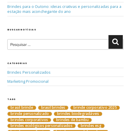
Brindes para o Outono: ideias criativas e personalizadas para a
estação mais aconchegante do ano
BUSCAR NOTÍCIAS
Pesquisar
Pesqu
por:
CATEGORIAS
Brindes Personalizados
Marketing Promocional
TAGS
brasil brinde
brasil brindes
brinde corporativo 2025
brinde personalizado
brindes biodegradáveis
brindes corporativos
brindes de bambu
brindes ecológicos personalizados
brindes esg