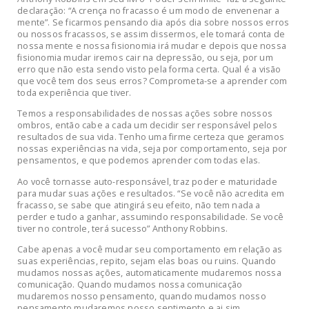
declaração: “A crença no fracasso é um modo de envenenar a
mente”. Se ficarmos pensando dia após dia sobre nossos erros
ou nossos fracassos, se assim dissermos, ele tomará conta de
nossa mente e nossa fisionomia irá mudar e depois que nossa
fisionomia mudar iremos cair na depressão, ou seja, por um
erro que não esta sendo visto pela forma certa. Qual é a visão
que você tem dos seus erros? Comprometa-se a aprender com
toda experiência que tiver.
Temos a responsabilidades de nossas ações sobre nossos
ombros, então cabe a cada um decidir ser responsável pelos
resultados de sua vida. Tenho uma firme certeza que geramos
nossas experiências na vida, seja por comportamento, seja por
pensamentos, e que podemos aprender com todas elas.
Ao você tornasse auto-responsável, traz poder e maturidade
para mudar suas ações e resultados. “Se você não acredita em
fracasso, se sabe que atingirá seu efeito, não tem nada a
perder e tudo a ganhar, assumindo responsabilidade. Se você
tiver no controle, terá sucesso” Anthony Robbins.
Cabe apenas a você mudar seu comportamento em relação as
suas experiências, repito, sejam elas boas ou ruins. Quando
mudamos nossas ações, automaticamente mudaremos nossa
comunicação. Quando mudamos nossa comunicação
mudaremos nosso pensamento, quando mudamos nosso
pensamento mudaremos nosso sentimento e ai sim