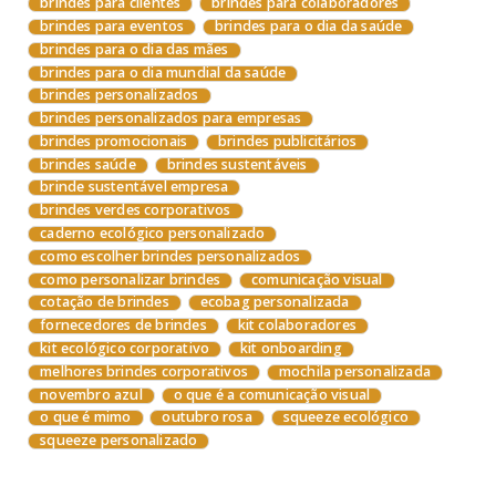
brindes para clientes
brindes para colaboradores
brindes para eventos
brindes para o dia da saúde
brindes para o dia das mães
brindes para o dia mundial da saúde
brindes personalizados
brindes personalizados para empresas
brindes promocionais
brindes publicitários
brindes saúde
brindes sustentáveis
brinde sustentável empresa
brindes verdes corporativos
caderno ecológico personalizado
como escolher brindes personalizados
como personalizar brindes
comunicação visual
cotação de brindes
ecobag personalizada
fornecedores de brindes
kit colaboradores
kit ecológico corporativo
kit onboarding
melhores brindes corporativos
mochila personalizada
novembro azul
o que é a comunicação visual
o que é mimo
outubro rosa
squeeze ecológico
squeeze personalizado