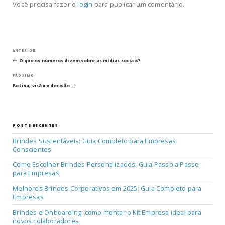
Você precisa fazer o
login
para publicar um comentário.
Navegação
Post
ANTERIOR
anterior
O que os números dizem sobre as mídias sociais?
de
Próximo
PRÓXIMO
post
Post
Rotina, visão e decisão
POSTS RECENTES
Brindes Sustentáveis: Guia Completo para Empresas
Conscientes
Como Escolher Brindes Personalizados: Guia Passo a Passo
para Empresas
Melhores Brindes Corporativos em 2025: Guia Completo para
Empresas
Brindes e Onboarding: como montar o Kit Empresa ideal para
novos colaboradores