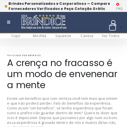
Brindes Personalizados e Corporativos — Compare
Fornecedores Verificados e Peça Cotação Grátis
FAQ
GUIA
39 Anos
Marketplace dos Brindes Corporativos
Copo
Mochila
Squeeze
Caneca
Ver Todos
Pular
BRÍNDICE BLOG
Bríndice Blog
para
o
conteúdo
PUBLICADO
10/11/2020
POR
BRÍNDICE
EM
A crença no fracasso é
um modo de envenenar
a mente
Existe um benefício que com certeza você tem mais que ontem
e que não poderá perder. Falo do benefício da experiência.
Como assim “um benefício”, se tenho experiência que foram
ruins e prefiro não guardar dentro de mim? Quero te dizer que
isso é impossível. Depois que passamos por algo ruim ou bom,
essa experiência é gravada dentro de nós e muitos delas irão,