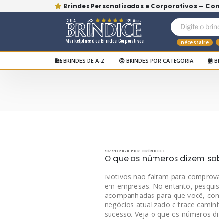
Brindes Personalizados e Corporativos — Co
GUIA
39 Anos
Marketplace dos Brindes Corporativos
nécessaire
BRINDES DE A-Z
BRINDES POR CATEGORIA
B
Pular
para
o
BRÍNDICE BLOG
Bríndice Blog
conteúdo
PUBLICADO
10/11/2020
POR
BRÍNDICE
EM
O que os números dizem sob
Motivos não faltam para comprovar
em empresas. No entanto, pesquis
acompanhadas para que você, co
negócios atualizado e trace camin
sucesso. Veja o que os números di