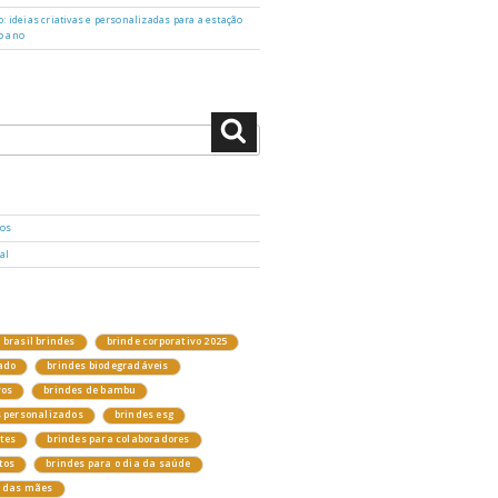
: ideias criativas e personalizadas para a estação
o ano
Pesquisar
dos
al
brasil brindes
brinde corporativo 2025
ado
brindes biodegradáveis
vos
brindes de bambu
s personalizados
brindes esg
ntes
brindes para colaboradores
tos
brindes para o dia da saúde
a das mães