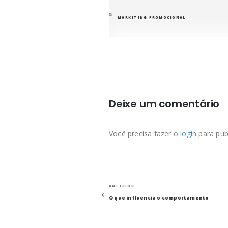
CATEGORIAS
MARKETING PROMOCIONAL
Deixe um comentário
Você precisa fazer o
login
para pub
Navegação
Post
ANTERIOR
anterior
O que influencia o comportamento
de