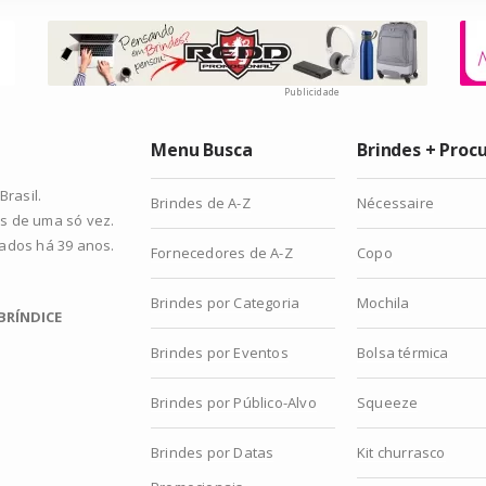
Publicidade
Menu Busca
Brindes + Proc
rasil.
Brindes de A-Z
Nécessaire
s de uma só vez.
zados há 39 anos.
Fornecedores de A-Z
Copo
Brindes por Categoria
Mochila
BRÍNDICE
Brindes por Eventos
Bolsa térmica
Brindes por Público-Alvo
Squeeze
Brindes por Datas
Kit churrasco