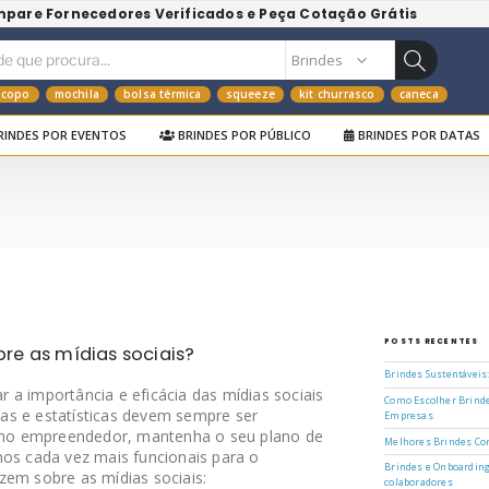
mpare Fornecedores Verificados e Peça Cotação Grátis
copo
mochila
bolsa térmica
squeeze
kit churrasco
caneca
RINDES POR EVENTOS
BRINDES POR PÚBLICO
BRINDES POR DATAS
POSTS RECENTES
re as mídias sociais?
Brindes Sustentáveis
 a importância e eficácia das mídias sociais
Como Escolher Brinde
as e estatísticas devem sempre ser
Empresas
mo empreendedor, mantenha o seu plano de
Melhores Brindes Cor
hos cada vez mais funcionais para o
Brindes e Onboarding
zem sobre as mídias sociais:
colaboradores