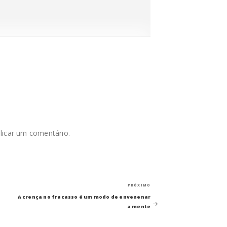
licar um comentário.
Próximo
PRÓXIMO
post
A crença no fracasso é um modo de envenenar
a mente