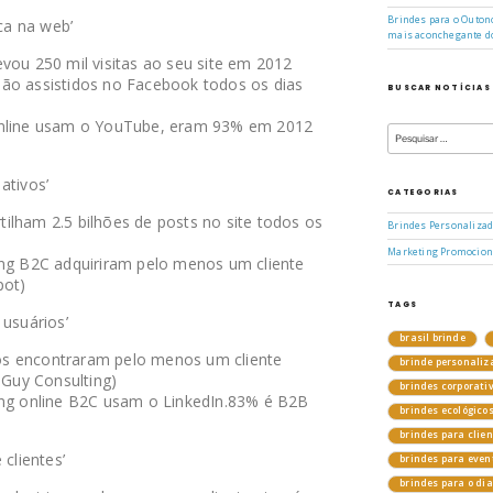
Brindes para o Outono
ca na web’
mais aconchegante d
vou 250 mil visitas ao seu site em 2012
ão assistidos no Facebook todos os dias
BUSCAR NOTÍCIAS
Pesquisar
online usam o YouTube, eram 93% em 2012
por:
ativos’
CATEGORIAS
ilham 2.5 bilhões de posts no site todos os
Brindes Personaliza
Marketing Promocion
ing B2C adquiriram pelo menos um cliente
pot)
TAGS
 usuários’
brasil brinde
os encontraram pelo menos um cliente
brinde personaliz
 Guy Consulting)
brindes corporati
ing online B2C usam o LinkedIn.83% é B2B
brindes ecológico
brindes para clie
 clientes’
brindes para even
brindes para o di