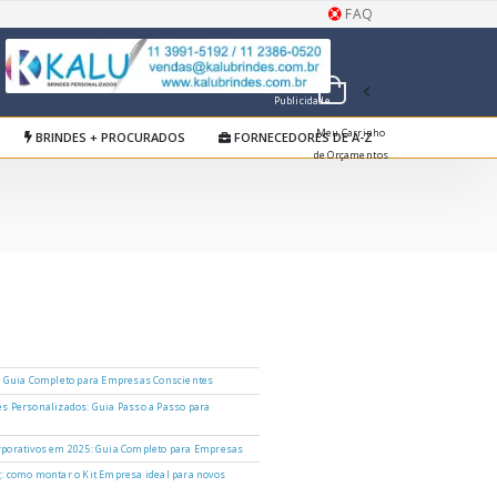
FAQ
Publicidade
Meu Carrinho
BRINDES + PROCURADOS
FORNECEDORES DE A-Z
de Orçamentos
: Guia Completo para Empresas Conscientes
s Personalizados: Guia Passo a Passo para
porativos em 2025: Guia Completo para Empresas
: como montar o Kit Empresa ideal para novos