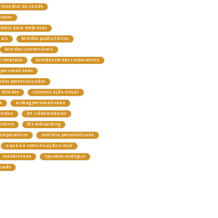
a mundial da saúde
zados
izados para empresas
nais
brindes publicitários
brindes sustentáveis
el empresa
brindes verdes corporativos
 personalizado
ndes personalizados
 brindes
comunicação visual
s
ecobag personalizada
rindes
kit colaboradores
orativo
kit onboarding
corporativos
mochila personalizada
o que é a comunicação visual
outubro rosa
squeeze ecológico
izado