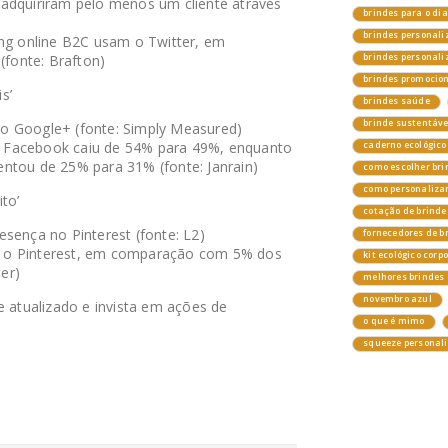
adquiriram pelo menos um cliente através
brindes para o di
brindes personali
ing online B2C usam o Twitter, em
fonte: Brafton)
brindes personal
brindes promocio
s’
brindes saúde
brinde sustentáv
o Google+ (fonte: Simply Measured)
 do Facebook caiu de 54% para 49%, enquanto
caderno ecológico
ntou de 25% para 31% (fonte: Janrain)
como escolher bri
como personalizar
to’
cotação de brinde
sença no Pinterest (fonte: L2)
fornecedores de b
 o Pinterest, em comparação com 5% dos
kit ecológico corp
er)
melhores brindes 
novembro azul
atualizado e invista em ações de
o que é mimo
squeeze personal