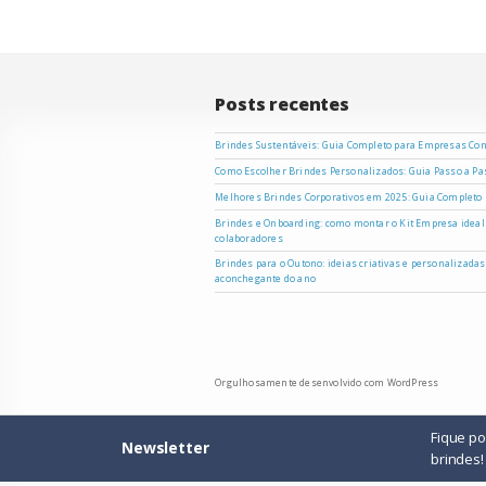
Post
Posts recentes
Brindes Sustentáveis: Guia Completo para Empresas Co
Como Escolher Brindes Personalizados: Guia Passo a P
Melhores Brindes Corporativos em 2025: Guia Completo
Brindes e Onboarding: como montar o Kit Empresa ideal
colaboradores
Brindes para o Outono: ideias criativas e personalizada
aconchegante do ano
Orgulhosamente desenvolvido com WordPress
Fique p
Newsletter
brindes!