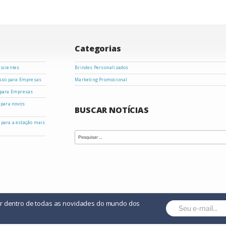
Categorias
nscientes
Brindes Personalizados
asso para Empresas
Marketing Promocional
 para Empresas
 para novos
BUSCAR NOTÍCIAS
s para a estação mais
Pesquisar
por:
or dentro de todas as novidades do mundo dos