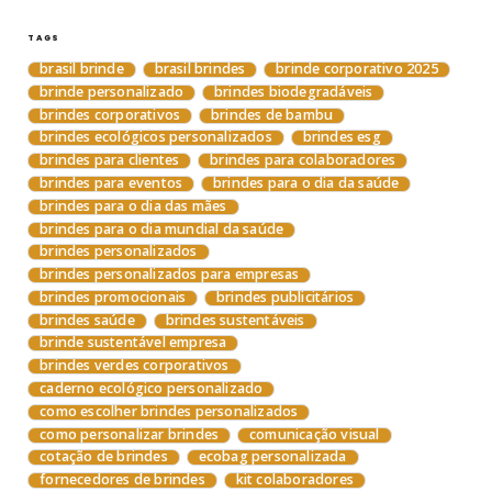
TAGS
brasil brinde
brasil brindes
brinde corporativo 2025
brinde personalizado
brindes biodegradáveis
brindes corporativos
brindes de bambu
brindes ecológicos personalizados
brindes esg
brindes para clientes
brindes para colaboradores
brindes para eventos
brindes para o dia da saúde
brindes para o dia das mães
brindes para o dia mundial da saúde
brindes personalizados
brindes personalizados para empresas
brindes promocionais
brindes publicitários
brindes saúde
brindes sustentáveis
brinde sustentável empresa
brindes verdes corporativos
caderno ecológico personalizado
como escolher brindes personalizados
como personalizar brindes
comunicação visual
cotação de brindes
ecobag personalizada
fornecedores de brindes
kit colaboradores