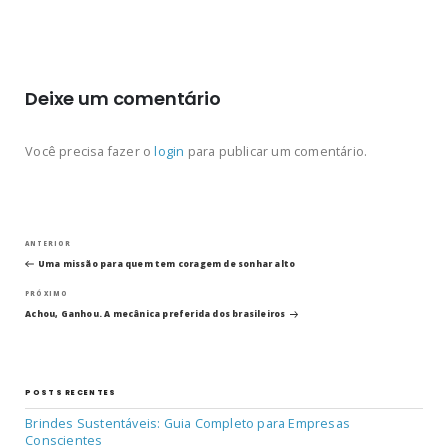
Deixe um comentário
Você precisa fazer o
login
para publicar um comentário.
Navegação
Post
ANTERIOR
anterior
Uma missão para quem tem coragem de sonhar alto
de
Próximo
PRÓXIMO
post
Post
Achou, Ganhou. A mecânica preferida dos brasileiros
POSTS RECENTES
Brindes Sustentáveis: Guia Completo para Empresas
Conscientes