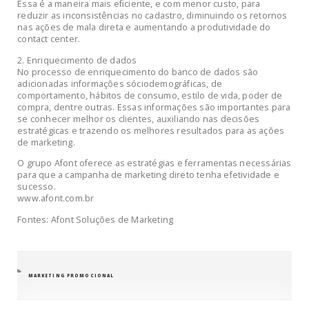
Essa é a maneira mais eficiente, e com menor custo, para
reduzir as inconsistências no cadastro, diminuindo os retornos
nas ações de mala direta e aumentando a produtividade do
contact center.
2. Enriquecimento de dados
No processo de enriquecimento do banco de dados são
adicionadas informações sóciodemográficas, de
comportamento, hábitos de consumo, estilo de vida, poder de
compra, dentre outras. Essas informações são importantes para
se conhecer melhor os clientes, auxiliando nas decisões
estratégicas e trazendo os melhores resultados para as ações
de marketing.
O grupo Afont oferece as estratégias e ferramentas necessárias
para que a campanha de marketing direto tenha efetividade e
sucesso.
www.afont.com.br
Fontes: Afont Soluções de Marketing
CATEGORIAS
MARKETING PROMOCIONAL