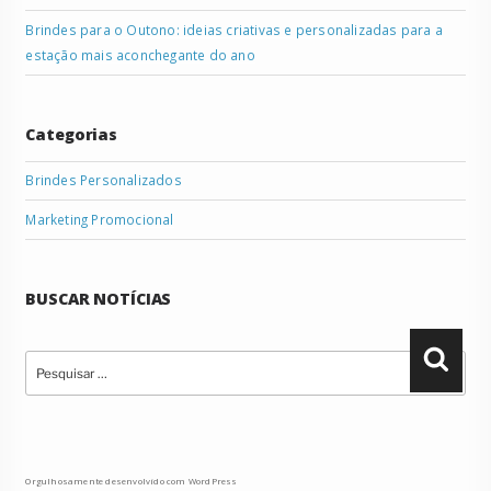
Brindes para o Outono: ideias criativas e personalizadas para a
estação mais aconchegante do ano
Categorias
Brindes Personalizados
Marketing Promocional
BUSCAR NOTÍCIAS
Pesquisar
Pesqu
por:
Orgulhosamente desenvolvido com WordPress