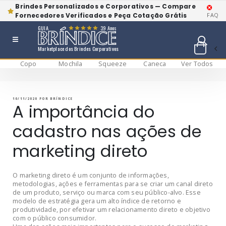
Brindes Personalizados e Corporativos — Compare
Fornecedores Verificados e Peça Cotação Grátis
FAQ
GUIA
39 Anos
Marketplace dos Brindes Corporativos
Copo
Mochila
Squeeze
Caneca
Ver Todos
Pular
BRÍNDICE BLOG
Bríndice Blog
para
o
conteúdo
PUBLICADO
10/11/2020
POR
BRÍNDICE
EM
A importância do
cadastro nas ações de
marketing direto
O marketing direto é um conjunto de informações,
metodologias, ações e ferramentas para se criar um canal direto
de um produto, serviço ou marca com seu público-alvo. Esse
modelo de estratégia gera um alto índice de retorno e
produtividade, por efetivar um relacionamento direto e objetivo
com o público consumidor.