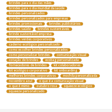
brindes para o dia das mães
brindes para o dia mundial da saúde
brindes personalizados
brindes personalizados para empresas
brindes promocionais
brindes publicitários
brindes saúde
brindes sustentáveis
brinde sustentável empresa
brindes verdes corporativos
caderno ecológico personalizado
como escolher brindes personalizados
como personalizar brindes
comunicação visual
cotação de brindes
ecobag personalizada
fornecedores de brindes
kit colaboradores
kit ecológico corporativo
kit onboarding
melhores brindes corporativos
mochila personalizada
novembro azul
o que é a comunicação visual
o que é mimo
outubro rosa
squeeze ecológico
squeeze personalizado