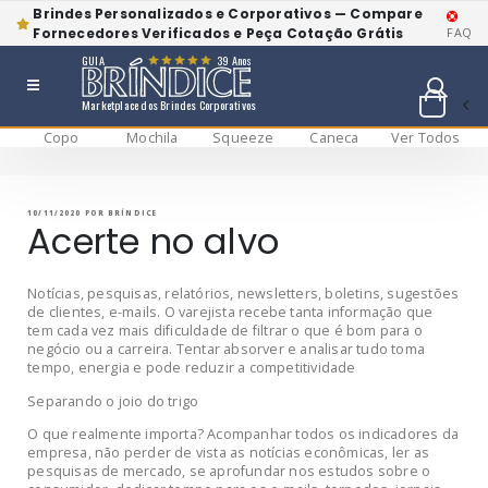
Brindes Personalizados e Corporativos — Compare
Fornecedores Verificados e Peça Cotação Grátis
FAQ
GUIA
39 Anos
Marketplace dos Brindes Corporativos
Copo
Mochila
Squeeze
Caneca
Ver Todos
Pular
BRÍNDICE BLOG
Bríndice Blog
para
o
conteúdo
PUBLICADO
10/11/2020
POR
BRÍNDICE
EM
Acerte no alvo
Notícias, pesquisas, relatórios, newsletters, boletins, sugestões
de clientes, e-mails. O varejista recebe tanta informação que
tem cada vez mais dificuldade de filtrar o que é bom para o
negócio ou a carreira. Tentar absorver e analisar tudo toma
tempo, energia e pode reduzir a competitividade
Separando o joio do trigo
O que realmente importa? Acompanhar todos os indicadores da
empresa, não perder de vista as notícias econômicas, ler as
pesquisas de mercado, se aprofundar nos estudos sobre o