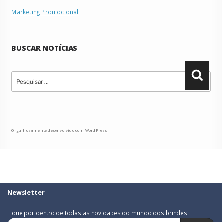
Marketing Promocional
BUSCAR NOTÍCIAS
Pesquisar
Pesqu
por:
Orgulhosamente desenvolvido com WordPress
Newsletter
Fique por dentro de todas as novidades do mundo dos brindes!