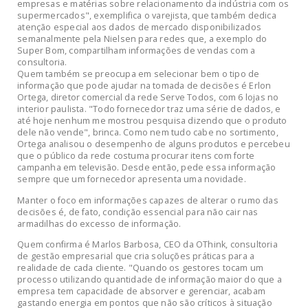
empresas e matérias sobre relacionamento da indústria com os
supermercados", exemplifica o varejista, que também dedica
atenção especial aos dados de mercado disponibilizados
semanalmente pela Nielsen para redes que, a exemplo do
Super Bom, compartilham informações de vendas com a
consultoria.
Quem também se preocupa em selecionar bem o tipo de
informação que pode ajudar na tomada de decisões é Erlon
Ortega, diretor comercial da rede Serve Todos, com 6 lojas no
interior paulista. "Todo fornecedor traz uma série de dados, e
até hoje nenhum me mostrou pesquisa dizendo que o produto
dele não vende", brinca. Como nem tudo cabe no sortimento,
Ortega analisou o desempenho de alguns produtos e percebeu
que o público da rede costuma procurar itens com forte
campanha em televisão. Desde então, pede essa informação
sempre que um fornecedor apresenta uma novidade.
Manter o foco em informações capazes de alterar o rumo das
decisões é, de fato, condição essencial para não cair nas
armadilhas do excesso de informação.
Quem confirma é Marlos Barbosa, CEO da OThink, consultoria
de gestão empresarial que cria soluções práticas para a
realidade de cada cliente. "Quando os gestores tocam um
processo utilizando quantidade de informação maior do que a
empresa tem capacidade de absorver e gerenciar, acabam
gastando energia em pontos que não são críticos à situação