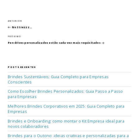
Navegação
Post
ANTERIOR
anterior
No Strezzz…
de
Próximo
PRÓXIMO
post
Post
Pen drives personalizados estão cada vez mais requisitados
POSTS RECENTES
Brindes Sustentáveis: Guia Completo para Empresas
Conscientes
Como Escolher Brindes Personalizados: Guia Passo a Passo
para Empresas
Melhores Brindes Corporativos em 2025: Guia Completo para
Empresas
Brindes e Onboarding: como montar o Kit Empresa ideal para
novos colaboradores
Brindes para o Outono: ideias criativas e personalizadas para a