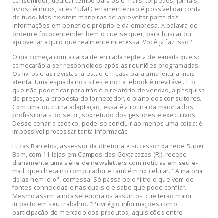
consumidor, dedicar tempo para os e-mails, torpedos, jornais,
livros técnicos, sites? Ufa! Certamente não é possível dar conta
de tudo. Mas existem maneiras de aproveitar parte das
informações em benefício próprio e da empresa. A palavra de
ordem é foco: entender bem o que se quer, para buscar ou
aproveitar aquilo que realmente interessa. Você já faz isso?
O dia começa com a caixa de entrada repleta de e-mails que só
começarão a ser respondidos após as reuniões programadas.
Os livros e as revistas já estão em casa para uma leitura mais
atenta. Uma espiada nos sites e no Facebook é inevitável. E o
que não pode ficar para trás é o relatório de vendas, a pesquisa
de preços, a proposta do fornecedor, o plano dos consultores.
Com uma ou outra adaptação, essa é a rotina da maioria dos
profissionais do setor, sobretudo dos gestores e executivos.
Desse cenário caótico, pode-se concluir ao menos uma coisa: é
impossível processar tanta informação.
Lucas Barcelos, assessor da diretoria e sucessor da rede Super
Bom, com 11 lojas em Campos dos Goytacazes (RJ), recebe
diariamente uma série de newsletters com notícias em seu e-
mail, que checa no computador e também no celular. "A maioria
delas nem leio", confessa. Só passa pelo filtro o que vem de
fontes conhecidas e nas quais ele sabe que pode confiar.
Mesmo assim, ainda seleciona os assuntos que terão maior
impacto em seu trabalho. "Privilégio informações como
participação de mercado dos produtos, aquisições entre