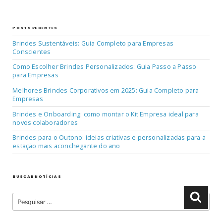
POSTS RECENTES
Brindes Sustentáveis: Guia Completo para Empresas
Conscientes
Como Escolher Brindes Personalizados: Guia Passo a Passo
para Empresas
Melhores Brindes Corporativos em 2025: Guia Completo para
Empresas
Brindes e Onboarding: como montar o Kit Empresa ideal para
novos colaboradores
Brindes para o Outono: ideias criativas e personalizadas para a
estação mais aconchegante do ano
BUSCAR NOTÍCIAS
Pesquisar
Pesqu
por: