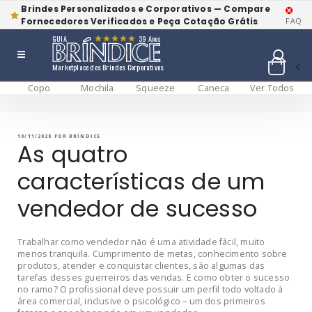
Brindes Personalizados e Corporativos — Compare
Fornecedores Verificados e Peça Cotação Grátis
FAQ
GUIA
39 Anos
Marketplace dos Brindes Corporativos
Copo
Mochila
Squeeze
Caneca
Ver Todos
Pular
BRÍNDICE BLOG
Bríndice Blog
para
o
conteúdo
PUBLICADO
10/11/2020
POR
BRÍNDICE
EM
As quatro
características de um
vendedor de sucesso
Trabalhar como vendedor não é uma atividade fácil, muito
menos tranquila. Cumprimento de metas, conhecimento sobre
produtos, atender e conquistar clientes, são algumas das
tarefas desses guerreiros das vendas. E como obter o sucesso
no ramo? O profissional deve possuir um perfil todo voltado à
área comercial, inclusive o psicológico – um dos primeiros