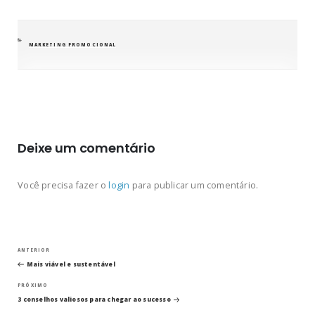
CATEGORIAS
MARKETING PROMOCIONAL
Deixe um comentário
Você precisa fazer o
login
para publicar um comentário.
Navegação
Post
ANTERIOR
anterior
Mais viável e sustentável
de
Próximo
PRÓXIMO
post
Post
3 conselhos valiosos para chegar ao sucesso