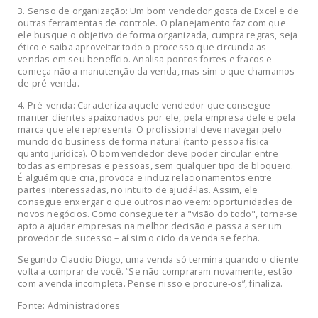
3. Senso de organização: Um bom vendedor gosta de Excel e de
outras ferramentas de controle. O planejamento faz com que
ele busque o objetivo de forma organizada, cumpra regras, seja
ético e saiba aproveitar todo o processo que circunda as
vendas em seu benefício. Analisa pontos fortes e fracos e
começa não a manutenção da venda, mas sim o que chamamos
de pré-venda.
4. Pré-venda: Caracteriza aquele vendedor que consegue
manter clientes apaixonados por ele, pela empresa dele e pela
marca que ele representa. O profissional deve navegar pelo
mundo do business de forma natural (tanto pessoa física
quanto jurídica). O bom vendedor deve poder circular entre
todas as empresas e pessoas, sem qualquer tipo de bloqueio.
É alguém que cria, provoca e induz relacionamentos entre
partes interessadas, no intuito de ajudá-las. Assim, ele
consegue enxergar o que outros não veem: oportunidades de
novos negócios. Como consegue ter a "visão do todo", torna-se
apto a ajudar empresas na melhor decisão e passa a ser um
provedor de sucesso – aí sim o ciclo da venda se fecha.
Segundo Claudio Diogo, uma venda só termina quando o cliente
volta a comprar de você. “Se não compraram novamente, estão
com a venda incompleta. Pense nisso e procure-os”, finaliza.
Fonte: Administradores