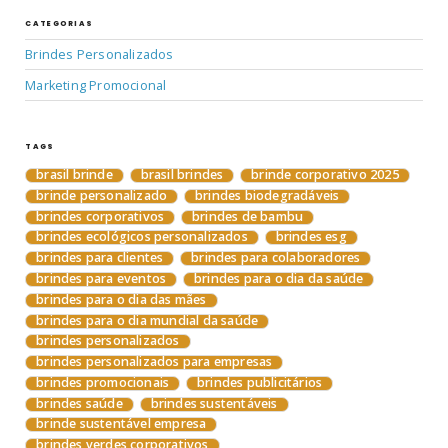
CATEGORIAS
Brindes Personalizados
Marketing Promocional
TAGS
brasil brinde
brasil brindes
brinde corporativo 2025
brinde personalizado
brindes biodegradáveis
brindes corporativos
brindes de bambu
brindes ecológicos personalizados
brindes esg
brindes para clientes
brindes para colaboradores
brindes para eventos
brindes para o dia da saúde
brindes para o dia das mães
brindes para o dia mundial da saúde
brindes personalizados
brindes personalizados para empresas
brindes promocionais
brindes publicitários
brindes saúde
brindes sustentáveis
brinde sustentável empresa
brindes verdes corporativos