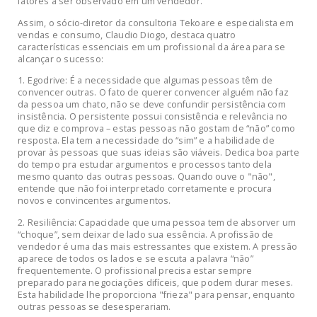
fatores a ser observado em um vendedor.
Assim, o sócio-diretor da consultoria Tekoare e especialista em
vendas e consumo, Claudio Diogo, destaca quatro
características essenciais em um profissional da área para se
alcançar o sucesso:
1. Egodrive: É a necessidade que algumas pessoas têm de
convencer outras. O fato de querer convencer alguém não faz
da pessoa um chato, não se deve confundir persistência com
insistência. O persistente possui consistência e relevância no
que diz e comprova – estas pessoas não gostam de “não” como
resposta. Ela tem a necessidade do “sim” e a habilidade de
provar às pessoas que suas ideias são viáveis. Dedica boa parte
do tempo pra estudar argumentos e processos tanto dela
mesmo quanto das outras pessoas. Quando ouve o "não",
entende que não foi interpretado corretamente e procura
novos e convincentes argumentos.
2. Resiliência: Capacidade que uma pessoa tem de absorver um
“choque”, sem deixar de lado sua essência. A profissão de
vendedor é uma das mais estressantes que existem. A pressão
aparece de todos os lados e se escuta a palavra “não”
frequentemente. O profissional precisa estar sempre
preparado para negociações difíceis, que podem durar meses.
Esta habilidade lhe proporciona "frieza" para pensar, enquanto
outras pessoas se desesperariam.