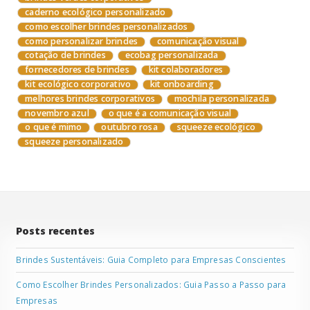
caderno ecológico personalizado
como escolher brindes personalizados
como personalizar brindes
comunicação visual
cotação de brindes
ecobag personalizada
fornecedores de brindes
kit colaboradores
kit ecológico corporativo
kit onboarding
melhores brindes corporativos
mochila personalizada
novembro azul
o que é a comunicação visual
o que é mimo
outubro rosa
squeeze ecológico
squeeze personalizado
Posts recentes
Brindes Sustentáveis: Guia Completo para Empresas Conscientes
Como Escolher Brindes Personalizados: Guia Passo a Passo para
Empresas