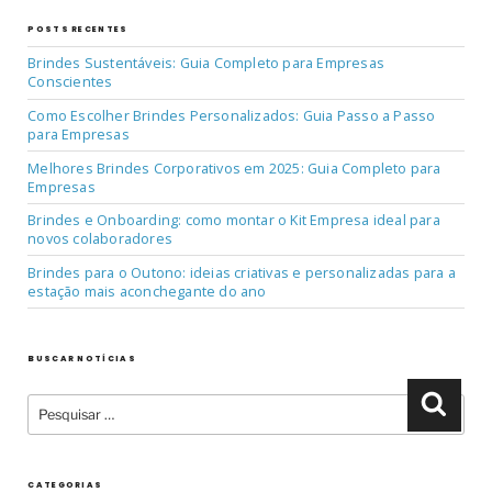
POSTS RECENTES
Brindes Sustentáveis: Guia Completo para Empresas
Conscientes
Como Escolher Brindes Personalizados: Guia Passo a Passo
para Empresas
Melhores Brindes Corporativos em 2025: Guia Completo para
Empresas
Brindes e Onboarding: como montar o Kit Empresa ideal para
novos colaboradores
Brindes para o Outono: ideias criativas e personalizadas para a
estação mais aconchegante do ano
BUSCAR NOTÍCIAS
Pesquisar
Pesqu
por:
CATEGORIAS