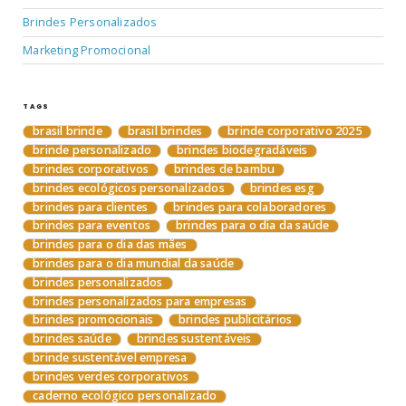
Brindes Personalizados
Marketing Promocional
TAGS
brasil brinde
brasil brindes
brinde corporativo 2025
brinde personalizado
brindes biodegradáveis
brindes corporativos
brindes de bambu
brindes ecológicos personalizados
brindes esg
brindes para clientes
brindes para colaboradores
brindes para eventos
brindes para o dia da saúde
brindes para o dia das mães
brindes para o dia mundial da saúde
brindes personalizados
brindes personalizados para empresas
brindes promocionais
brindes publicitários
brindes saúde
brindes sustentáveis
brinde sustentável empresa
brindes verdes corporativos
caderno ecológico personalizado