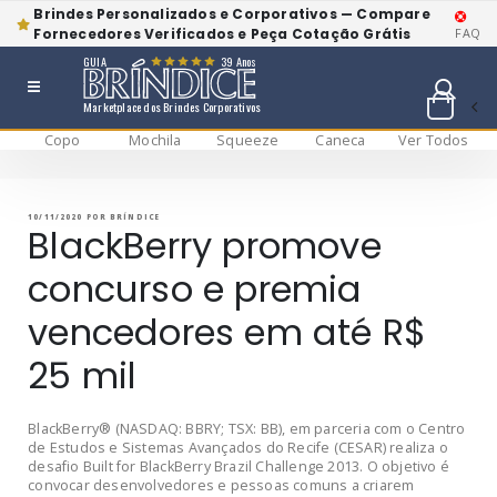
Brindes Personalizados e Corporativos — Compare
Fornecedores Verificados e Peça Cotação Grátis
FAQ
GUIA
39 Anos
Marketplace dos Brindes Corporativos
Copo
Mochila
Squeeze
Caneca
Ver Todos
Pular
BRÍNDICE BLOG
Bríndice Blog
para
o
conteúdo
PUBLICADO
10/11/2020
POR
BRÍNDICE
EM
BlackBerry promove
concurso e premia
vencedores em até R$
25 mil
BlackBerry® (NASDAQ: BBRY; TSX: BB), em parceria com o Centro
de Estudos e Sistemas Avançados do Recife (CESAR) realiza o
desafio Built for BlackBerry Brazil Challenge 2013. O objetivo é
convocar desenvolvedores e pessoas comuns a criarem