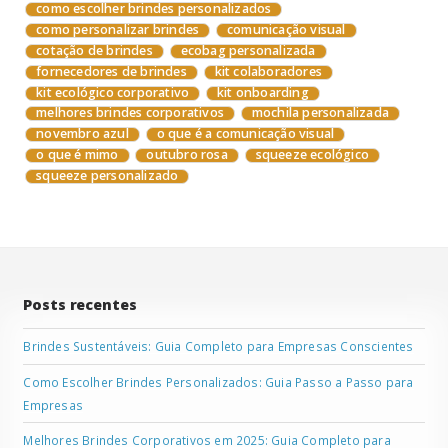
como escolher brindes personalizados
como personalizar brindes
comunicação visual
cotação de brindes
ecobag personalizada
fornecedores de brindes
kit colaboradores
kit ecológico corporativo
kit onboarding
melhores brindes corporativos
mochila personalizada
novembro azul
o que é a comunicação visual
o que é mimo
outubro rosa
squeeze ecológico
squeeze personalizado
Posts recentes
Brindes Sustentáveis: Guia Completo para Empresas Conscientes
Como Escolher Brindes Personalizados: Guia Passo a Passo para
Empresas
Melhores Brindes Corporativos em 2025: Guia Completo para