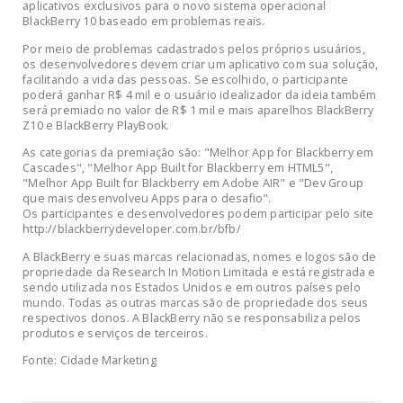
aplicativos exclusivos para o novo sistema operacional
BlackBerry 10 baseado em problemas reais.
Por meio de problemas cadastrados pelos próprios usuários,
os desenvolvedores devem criar um aplicativo com sua solução,
facilitando a vida das pessoas. Se escolhido, o participante
poderá ganhar R$ 4 mil e o usuário idealizador da ideia também
será premiado no valor de R$ 1 mil e mais aparelhos BlackBerry
Z10 e BlackBerry PlayBook.
As categorias da premiação são: "Melhor App for Blackberry em
Cascades", "Melhor App Built for Blackberry em HTML5",
"Melhor App Built for Blackberry em Adobe AIR" e "Dev Group
que mais desenvolveu Apps para o desafio".
Os participantes e desenvolvedores podem participar pelo site
http://blackberrydeveloper.com.br/bfb/
A BlackBerry e suas marcas relacionadas, nomes e logos são de
propriedade da Research In Motion Limitada e está registrada e
sendo utilizada nos Estados Unidos e em outros países pelo
mundo. Todas as outras marcas são de propriedade dos seus
respectivos donos. A BlackBerry não se responsabiliza pelos
produtos e serviços de terceiros.
Fonte: Cidade Marketing