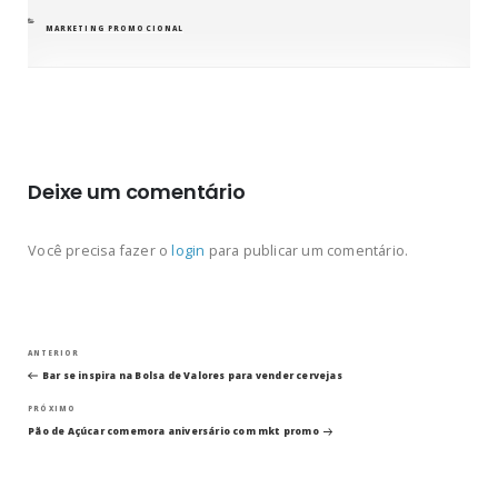
CATEGORIAS
MARKETING PROMOCIONAL
Deixe um comentário
Você precisa fazer o
login
para publicar um comentário.
Navegação
Post
ANTERIOR
anterior
Bar se inspira na Bolsa de Valores para vender cervejas
de
Próximo
PRÓXIMO
post
Post
Pão de Açúcar comemora aniversário com mkt promo