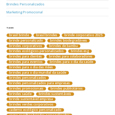
Brindes Personalizados
Marketing Promocional
TAGS
brasil brinde
brasil brindes
brinde corporativo 2025
brinde personalizado
brindes biodegradáveis
brindes corporativos
brindes de bambu
brindes ecológicos personalizados
brindes esg
brindes para clientes
brindes para colaboradores
brindes para eventos
brindes para o dia da saúde
brindes para o dia das mães
brindes para o dia mundial da saúde
brindes personalizados
brindes personalizados para empresas
brindes promocionais
brindes publicitários
brindes saúde
brindes sustentáveis
brinde sustentável empresa
brindes verdes corporativos
caderno ecológico personalizado