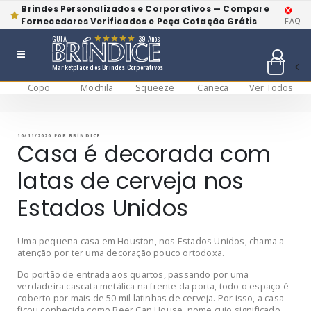
Brindes Personalizados e Corporativos — Compare
Fornecedores Verificados e Peça Cotação Grátis
FAQ
GUIA
39 Anos
Marketplace dos Brindes Corporativos
Copo
Mochila
Squeeze
Caneca
Ver Todos
Pular
BRÍNDICE BLOG
Bríndice Blog
para
o
conteúdo
PUBLICADO
10/11/2020
POR
BRÍNDICE
EM
Casa é decorada com
latas de cerveja nos
Estados Unidos
Uma pequena casa em Houston, nos Estados Unidos, chama a
atenção por ter uma decoração pouco ortodoxa.
Do portão de entrada aos quartos, passando por uma
verdadeira cascata metálica na frente da porta, todo o espaço é
coberto por mais de 50 mil latinhas de cerveja. Por isso, a casa
ficou conhecida como Beer Can House, nome cujo significado