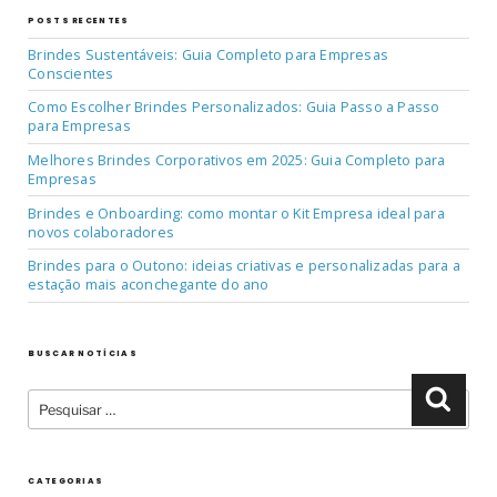
POSTS RECENTES
Brindes Sustentáveis: Guia Completo para Empresas
Conscientes
Como Escolher Brindes Personalizados: Guia Passo a Passo
para Empresas
Melhores Brindes Corporativos em 2025: Guia Completo para
Empresas
Brindes e Onboarding: como montar o Kit Empresa ideal para
novos colaboradores
Brindes para o Outono: ideias criativas e personalizadas para a
estação mais aconchegante do ano
BUSCAR NOTÍCIAS
Pesquisar
Pesqu
por:
CATEGORIAS