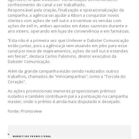
conhecimento do canal a ser trabalhado.
Responsável pela criação, finalização e operacionalização da
campanha, a agência vai ajudar a Kibon a conquistar novos
clientes com ações de sell out e a incentivar as vendas com
ações de sell in, ambas apoiadas em datas sazonais durante o
ano inteiro, operando em lojas de conveniência e em farmácias.
“Esta não é a primeira vez que Unilever e Dabster Comunicação
estão juntas, pois a agência já vem atuando em jobs para esse
canal por meio de mapeamentos, ações de sell out e estandes
em feiras”, destaca Carlos Palomino, diretor executivo da
Dabster Comunicação.
Além da grande campanha estão sendo realizados outros
trabalhos, chamados de “minicampanhas”, como a “Torcida do
Coração”.
As ações promocionais menores proporcionam prêmios
isolados e também contribuem para a pontuação na campanha
master, onde o prêmio é ainda mais disputado e desejado.
Fonte: Promoview
CATEGORIAS
MARKETING PROMOCIONAL