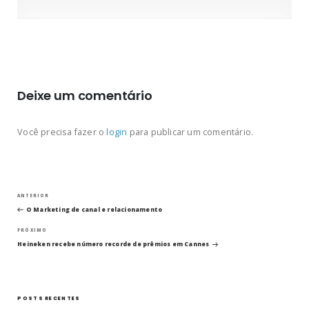
Deixe um comentário
Você precisa fazer o
login
para publicar um comentário.
Navegação
Post
ANTERIOR
anterior
O Marketing de canal e relacionamento
de
Próximo
PRÓXIMO
post
Post
Heineken recebe número recorde de prêmios em Cannes
POSTS RECENTES