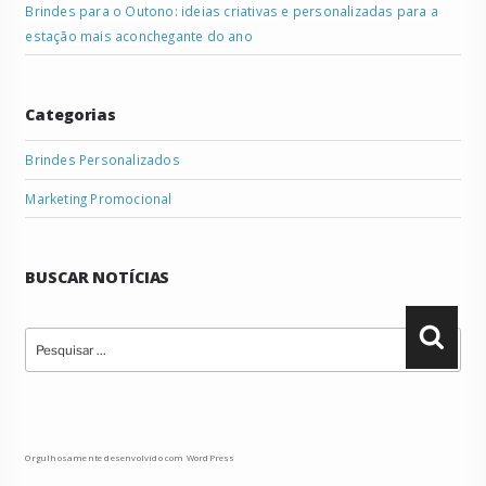
Brindes para o Outono: ideias criativas e personalizadas para a
estação mais aconchegante do ano
Categorias
Brindes Personalizados
Marketing Promocional
BUSCAR NOTÍCIAS
Pesquisar
Pesqu
por:
Orgulhosamente desenvolvido com WordPress