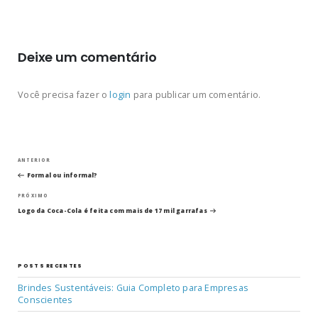
Deixe um comentário
Você precisa fazer o
login
para publicar um comentário.
Navegação
Post
ANTERIOR
anterior
Formal ou informal?
de
Próximo
PRÓXIMO
post
Post
Logo da Coca-Cola é feita com mais de 17 mil garrafas
POSTS RECENTES
Brindes Sustentáveis: Guia Completo para Empresas
Conscientes