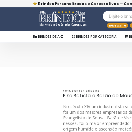
Brindes Personalizados e Corporativos — Co
GUIA
39 Anos
Marketplace dos Brindes Corporativos
nécessaire
BRINDES DE A-Z
BRINDES POR CATEGORIA
B
Pular
para
o
BRÍNDICE BLOG
Bríndice Blog
conteúdo
PUBLICADO
10/11/2020
POR
BRÍNDICE
EM
Eike Batista e Barão de Ma
No século XIV um industrialista se
foi um dos maiores empresários da 
Evangelista de Sousa, Barão e Vis
nesses, foi o maior empreendedor 
origem humilde e ascensão meteór