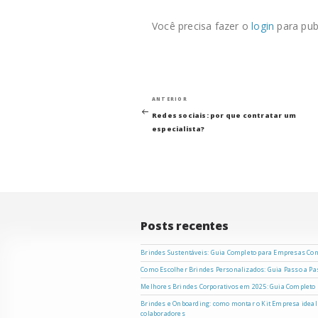
Você precisa fazer o
login
para pub
Navegação
Post
ANTERIOR
anterior
Redes sociais: por que contratar um
de
especialista?
Post
Posts recentes
Brindes Sustentáveis: Guia Completo para Empresas Co
Como Escolher Brindes Personalizados: Guia Passo a P
Melhores Brindes Corporativos em 2025: Guia Completo
Brindes e Onboarding: como montar o Kit Empresa ideal
colaboradores