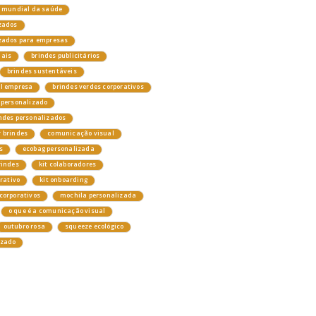
a mundial da saúde
zados
izados para empresas
nais
brindes publicitários
brindes sustentáveis
el empresa
brindes verdes corporativos
 personalizado
ndes personalizados
 brindes
comunicação visual
s
ecobag personalizada
rindes
kit colaboradores
orativo
kit onboarding
corporativos
mochila personalizada
o que é a comunicação visual
outubro rosa
squeeze ecológico
izado