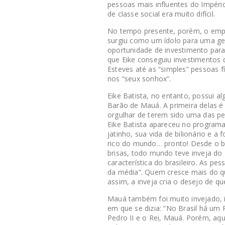
pessoas mais influentes do Império
de classe social era muito difícil.
No tempo presente, porém, o empre
surgiu como um ídolo para uma g
oportunidade de investimento para 
que Eike conseguiu investimentos 
Esteves até as “simples” pessoas f
nos “seux sonhox”.
Eike Batista, no entanto, possui
Barão de Mauá. A primeira delas é
orgulhar de terem sido uma das p
Eike Batista apareceu no program
jatinho, sua vida de bilionário e 
rico do mundo… pronto! Desde o ba
brisas, todo mundo teve inveja do
característica do brasileiro. As 
da média”. Quem cresce mais do 
assim, a inveja cria o desejo de qu
Mauá também foi muito invejado, 
em que se dizia: “No Brasil há um 
Pedro II e o Rei, Mauá. Porém, aq