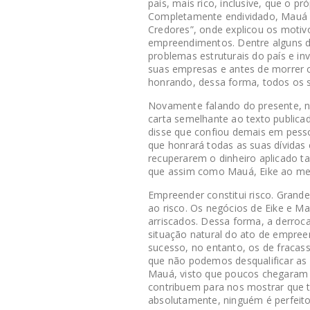
país, mais rico, inclusive, que o pr
Completamente endividado, Mauá es
Credores”, onde explicou os motiv
empreendimentos. Dentre alguns d
problemas estruturais do país e in
suas empresas e antes de morrer c
honrando, dessa forma, todos os
Novamente falando do presente, no
carta semelhante ao texto publicad
disse que confiou demais em pess
que honrará todas as suas dívidas 
recuperarem o dinheiro aplicado ta
que assim como Mauá, Eike ao me
Empreender constitui risco. Grand
ao risco. Os negócios de Eike e M
arriscados. Dessa forma, a derroc
situação natural do ato de empre
sucesso, no entanto, os de fracas
que não podemos desqualificar as
Mauá, visto que poucos chegaram 
contribuem para nos mostrar que t
absolutamente, ninguém é perfeito