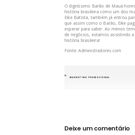
O digníssimo Barão de Mauá honr
história brasileira como um dos m
Eike Batista, também já entrou para
que assim como o Barão, Eike pag
esperar para saber. Ao menos temo
de negócios, estamos assistindo 
história brasileira!
Fonte: Administradores.com
CATEGORIAS
MARKETING PROMOCIONAL
Deixe um comentário