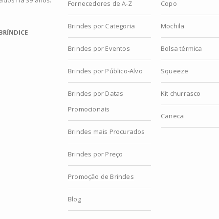
zados há 39 anos.
Fornecedores de A-Z
Copo
Brindes por Categoria
Mochila
BRÍNDICE
Brindes por Eventos
Bolsa térmica
Brindes por Público-Alvo
Squeeze
Brindes por Datas
Kit churrasco
Promocionais
Caneca
Brindes mais Procurados
Brindes por Preço
Promoção de Brindes
Blog