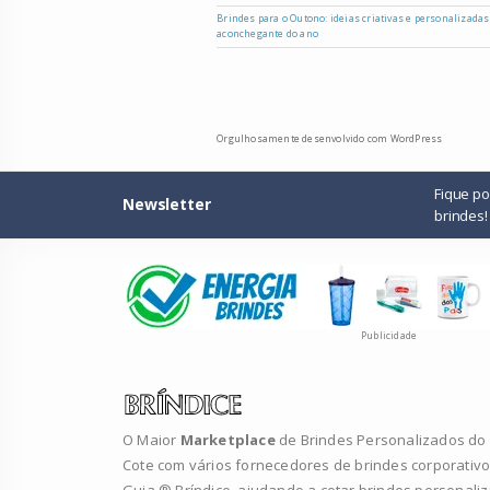
Brindes para o Outono: ideias criativas e personalizada
aconchegante do ano
Orgulhosamente desenvolvido com WordPress
Fique p
Newsletter
brindes!
Publicidade
O Maior
Marketplace
de Brindes Personalizados do B
Cote com vários fornecedores de brindes corporativo