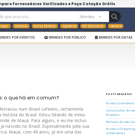
mpare Fornecedores Verificados e Peça Cotação Grátis
copo
mochila
bolsa térmica
squeeze
kit churrasco
caneca
RINDES POR EVENTOS
BRINDES POR PÚBLICO
BRINDES POR DATAS
POSTS RECENTES
uá: o que há em comum?
Brindes Sustentáveis
 destacou num Brasil cafeeiro, certamente
Como Escolher Brinde
história do Brasil. Estou falando de Irineu
Empresas
conde de Mauá. Para alguns, e eu me incluo
Melhores Brindes Cor
já nascido no Brasil. Especialmente pela sua
Brindes e Onboarding
ica. Mauá, com 40 anos, já era uma das
colaboradores