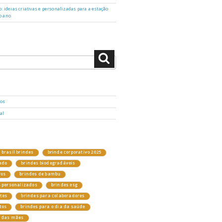
: ideias criativas e personalizadas para a estação
o ano
Pesquisar
dos
al
brasil brindes
brinde corporativo 2025
ado
brindes biodegradáveis
vos
brindes de bambu
s personalizados
brindes esg
ntes
brindes para colaboradores
tos
brindes para o dia da saúde
a das mães