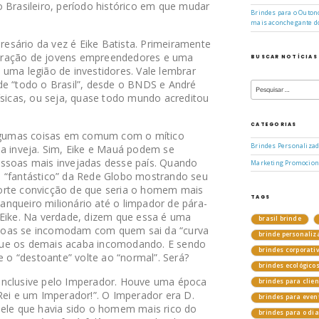
 Brasileiro, período histórico em que mudar
Brindes para o Outono
mais aconchegante d
sário da vez é Eike Batista. Primeiramente
eração de jovens empreendedores e uma
BUSCAR NOTÍCIAS
uma legião de investidores. Vale lembrar
Pesquisar
de “todo o Brasil”, desde o BNDS e André
por:
ísicas, ou seja, quase todo mundo acreditou
CATEGORIAS
 algumas coisas em comum com o mítico
Brindes Personaliza
 a inveja. Sim, Eike e Mauá podem se
essoas mais invejadas desse país. Quando
Marketing Promocion
a “fantástico” da Rede Globo mostrando seu
a forte convicção de que seria o homem mais
TAGS
nqueiro milionário até o limpador de pára-
 Eike. Na verdade, dizem que essa é uma
brasil brinde
pessoas se incomodam com quem sai da “curva
brinde personaliz
que os demais acaba incomodando. E sendo
brindes corporati
e o “destoante” volte ao “normal”. Será?
brindes ecológico
inclusive pelo Imperador. Houve uma época
brindes para clie
Rei e um Imperador!”. O Imperador era D.
brindes para even
uele que havia sido o homem mais rico do
brindes para o di