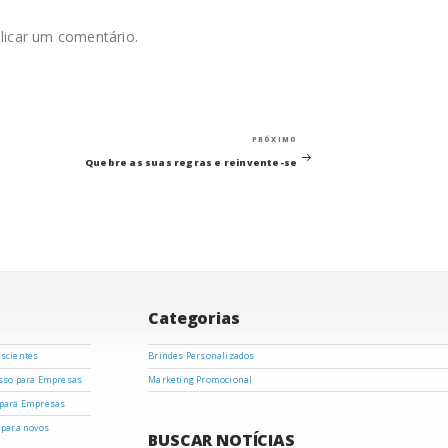
licar um comentário.
Próximo
PRÓXIMO
post
Quebre as suas regras e reinvente-se
Categorias
nscientes
Brindes Personalizados
asso para Empresas
Marketing Promocional
 para Empresas
 para novos
BUSCAR NOTÍCIAS