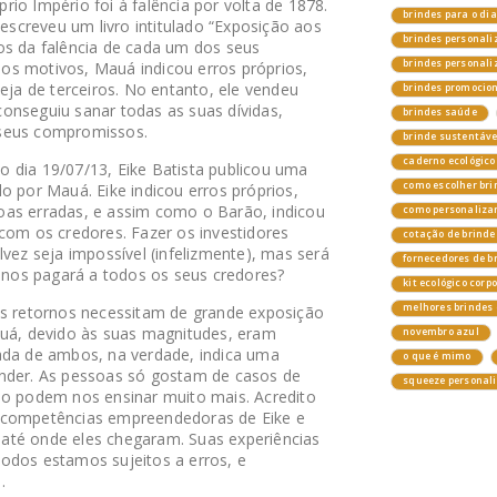
óprio Império foi à falência por volta de 1878.
brindes para o di
creveu um livro intitulado “Exposição aos
brindes personali
os da falência de cada um dos seus
brindes personal
os motivos, Mauá indicou erros próprios,
veja de terceiros. No entanto, ele vendeu
brindes promocio
onseguiu sanar todas as suas dívidas,
brindes saúde
 seus compromissos.
brinde sustentáv
caderno ecológico
 dia 19/07/13, Eike Batista publicou uma
como escolher bri
o por Mauá. Eike indicou erros próprios,
oas erradas, e assim como o Barão, indicou
como personalizar
com os credores. Fazer os investidores
cotação de brinde
lvez seja impossível (infelizmente), mas será
fornecedores de b
nos pagará a todos os seus credores?
kit ecológico corp
melhores brindes 
es retornos necessitam de grande exposição
auá, devido às suas magnitudes, eram
novembro azul
ada de ambos, na verdade, indica uma
o que é mimo
ender. As pessoas só gostam de casos de
squeeze personal
so podem nos ensinar muito mais. Acredito
 competências empreendedoras de Eike e
até onde eles chegaram. Suas experiências
odos estamos sujeitos a erros, e
.