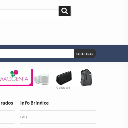
Pesquisar
CADASTRAR
Publicidade
urados
Info Bríndice
FAQ