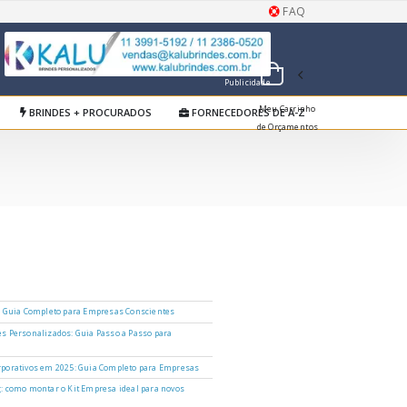
FAQ
Publicidade
Meu Carrinho
BRINDES + PROCURADOS
FORNECEDORES DE A-Z
de Orçamentos
: Guia Completo para Empresas Conscientes
s Personalizados: Guia Passo a Passo para
porativos em 2025: Guia Completo para Empresas
: como montar o Kit Empresa ideal para novos