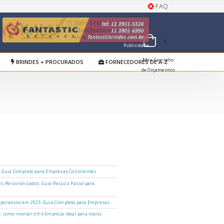
FAQ
Publicidade
Meu Carrinho
BRINDES + PROCURADOS
FORNECEDORES DE A-Z
de Orçamentos
: Guia Completo para Empresas Conscientes
s Personalizados: Guia Passo a Passo para
porativos em 2025: Guia Completo para Empresas
: como montar o Kit Empresa ideal para novos