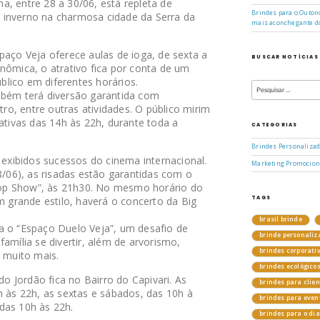
, entre 28 a 30/06, está repleta de
Brindes para o Outono
 inverno na charmosa cidade da Serra da
mais aconchegante d
paço Veja oferece aulas de ioga, de sexta a
BUSCAR NOTÍCIAS
nômica, o atrativo fica por conta de um
Pesquisar
lico em diferentes horários.
por:
mbém terá diversão garantida com
atro, entre outras atividades. O público mirim
eativas das 14h às 22h, durante toda a
CATEGORIAS
Brindes Personaliza
o exibidos sucessos do cinema internacional.
Marketing Promocion
28/06), as risadas estão garantidas com o
op Show”, às 21h30. No mesmo horário do
TAGS
em grande estilo, haverá o concerto da Big
brasil brinde
a o “Espaço Duelo Veja”, um desafio de
brinde personaliz
amília se divertir, além de arvorismo,
brindes corporati
e muito mais.
brindes ecológico
 Jordão fica no Bairro do Capivari. As
brindes para clie
h às 22h, as sextas e sábados, das 10h à
brindes para even
das 10h às 22h.
brindes para o di