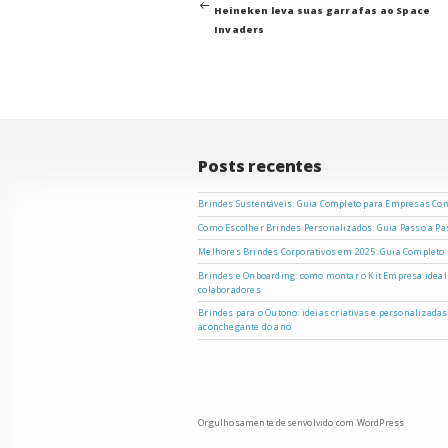
anterior
Heineken leva suas garrafas ao Space
de
Invaders
Post
Posts recentes
Brindes Sustentáveis: Guia Completo para Empresas Co
Como Escolher Brindes Personalizados: Guia Passo a P
Melhores Brindes Corporativos em 2025: Guia Completo
Brindes e Onboarding: como montar o Kit Empresa ideal
colaboradores
Brindes para o Outono: ideias criativas e personalizada
aconchegante do ano
Orgulhosamente desenvolvido com WordPress