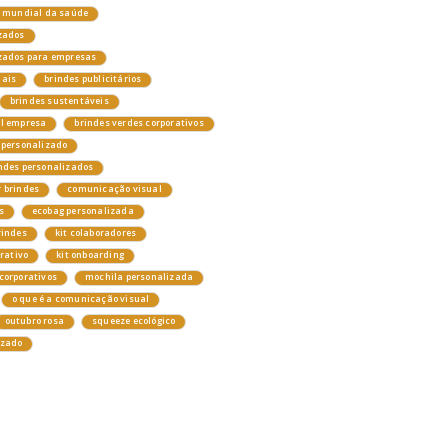
a mundial da saúde
zados
izados para empresas
nais
brindes publicitários
brindes sustentáveis
el empresa
brindes verdes corporativos
 personalizado
ndes personalizados
 brindes
comunicação visual
s
ecobag personalizada
rindes
kit colaboradores
orativo
kit onboarding
corporativos
mochila personalizada
o que é a comunicação visual
outubro rosa
squeeze ecológico
izado