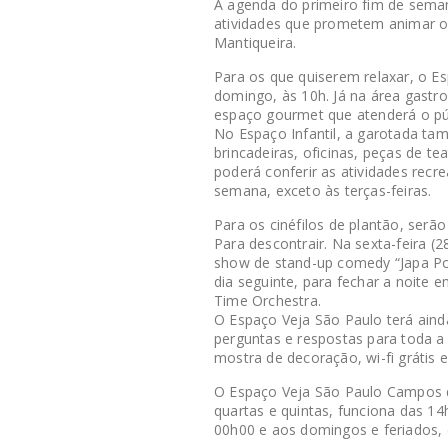
A agenda do primeiro fim de semana
atividades que prometem animar o
Mantiqueira.
Para os que quiserem relaxar, o Es
domingo, às 10h. Já na área gastro
espaço gourmet que atenderá o púb
No Espaço Infantil, a garotada ta
brincadeiras, oficinas, peças de te
poderá conferir as atividades recr
semana, exceto às terças-feiras.
Para os cinéfilos de plantão, serã
Para descontrair. Na sexta-feira (
show de stand-up comedy “Japa P
dia seguinte, para fechar a noite 
Time Orchestra.
O Espaço Veja São Paulo terá aind
perguntas e respostas para toda a f
mostra de decoração, wi-fi grátis 
O Espaço Veja São Paulo Campos do
quartas e quintas, funciona das 14
00h00 e aos domingos e feriados, 