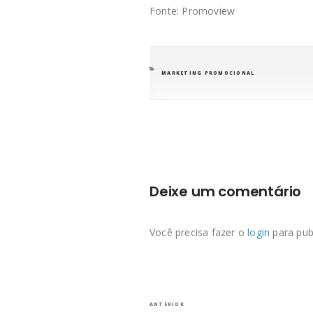
Fonte: Promoview
CATEGORIAS
MARKETING PROMOCIONAL
Deixe um comentário
Você precisa fazer o
login
para pub
Navegação
Post
ANTERIOR