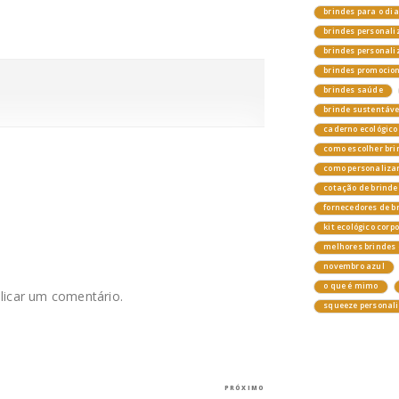
brindes para o di
brindes personali
brindes personal
brindes promocio
brindes saúde
brinde sustentáv
caderno ecológico
como escolher bri
como personalizar
cotação de brinde
fornecedores de b
kit ecológico corp
melhores brindes 
novembro azul
o que é mimo
licar um comentário.
squeeze personal
Próximo
PRÓXIMO