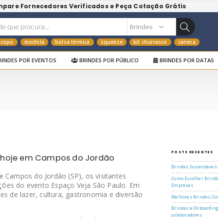
mpare Fornecedores Verificados e Peça Cotação Grátis
copo
mochila
bolsa térmica
squeeze
kit churrasco
caneca
RINDES POR EVENTOS
BRINDES POR PÚBLICO
BRINDES POR DATAS
POSTS RECENTES
e hoje em Campos do Jordão
Brindes Sustentáveis
e Campos do Jordão (SP), os visitantes
Como Escolher Brinde
ções do evento Espaço Veja São Paulo. Em
Empresas
es de lazer, cultura, gastronomia e diversão
Melhores Brindes Cor
Brindes e Onboarding
colaboradores