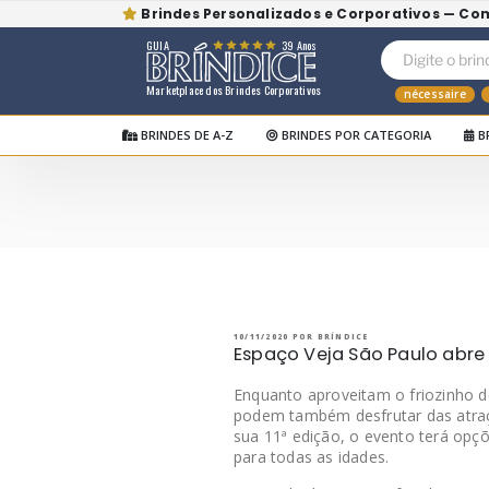
Brindes Personalizados e Corporativos — Co
GUIA
39 Anos
Marketplace dos Brindes Corporativos
nécessaire
BRINDES DE A-Z
BRINDES POR CATEGORIA
B
Pular
para
o
BRÍNDICE BLOG
Bríndice Blog
conteúdo
PUBLICADO
10/11/2020
POR
BRÍNDICE
EM
Espaço Veja São Paulo abr
Enquanto aproveitam o friozinho d
podem também desfrutar das atra
sua 11ª edição, o evento terá opçõ
para todas as idades.