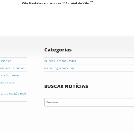
post
Vila Madalena promove 1º Arraial da Vila
Categorias
nscientes
Brindes Personalizados
asso para Empresas
Marketing Promocional
 para Empresas
 para novos
BUSCAR NOTÍCIAS
s para a estação mais
Pesquisar
por: