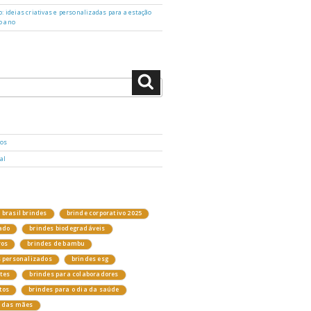
: ideias criativas e personalizadas para a estação
o ano
Pesquisar
dos
al
brasil brindes
brinde corporativo 2025
ado
brindes biodegradáveis
vos
brindes de bambu
s personalizados
brindes esg
ntes
brindes para colaboradores
tos
brindes para o dia da saúde
a das mães