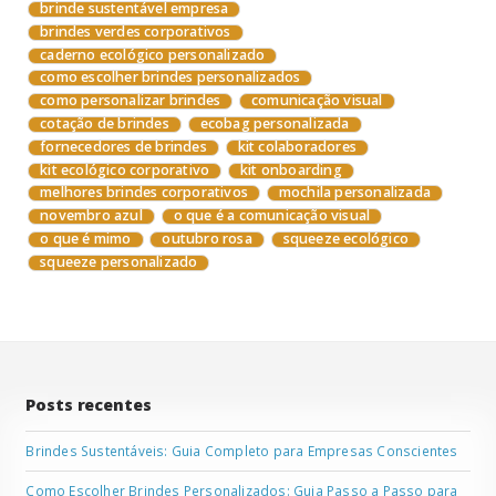
brinde sustentável empresa
brindes verdes corporativos
caderno ecológico personalizado
como escolher brindes personalizados
como personalizar brindes
comunicação visual
cotação de brindes
ecobag personalizada
fornecedores de brindes
kit colaboradores
kit ecológico corporativo
kit onboarding
melhores brindes corporativos
mochila personalizada
novembro azul
o que é a comunicação visual
o que é mimo
outubro rosa
squeeze ecológico
squeeze personalizado
Posts recentes
Brindes Sustentáveis: Guia Completo para Empresas Conscientes
Como Escolher Brindes Personalizados: Guia Passo a Passo para