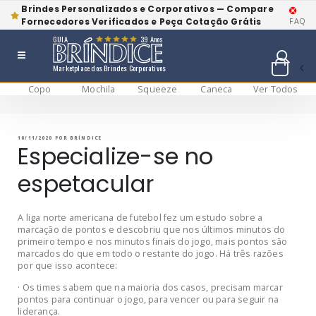
Brindes Personalizados e Corporativos — Compare
Fornecedores Verificados e Peça Cotação Grátis
FAQ
GUIA
39 Anos
Marketplace dos Brindes Corporativos
Copo
Mochila
Squeeze
Caneca
Ver Todos
Pular
BRÍNDICE BLOG
Bríndice Blog
para
o
conteúdo
PUBLICADO
10/11/2020
POR
BRÍNDICE
EM
Especialize-se no
espetacular
A liga norte americana de futebol fez um estudo sobre a
marcação de pontos e descobriu que nos últimos minutos do
primeiro tempo e nos minutos finais do jogo, mais pontos são
marcados do que em todo o restante do jogo. Há três razões
por que isso acontece:
· Os times sabem que na maioria dos casos, precisam marcar
pontos para continuar o jogo, para vencer ou para seguir na
liderança.