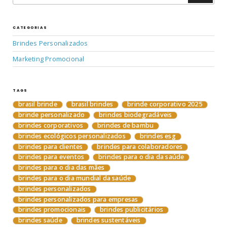
CATEGORIAS
Brindes Personalizados
Marketing Promocional
TAGS
brasil brinde
brasil brindes
brinde corporativo 2025
brinde personalizado
brindes biodegradáveis
brindes corporativos
brindes de bambu
brindes ecológicos personalizados
brindes esg
brindes para clientes
brindes para colaboradores
brindes para eventos
brindes para o dia da saúde
brindes para o dia das mães
brindes para o dia mundial da saúde
brindes personalizados
brindes personalizados para empresas
brindes promocionais
brindes publicitários
brindes saúde
brindes sustentáveis