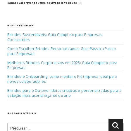
post
Post
Cannes vai prever o futuro ao vivo pelo YouTube
POSTS RECENTES
Brindes Sustentáveis: Guia Completo para Empresas
Conscientes
Como Escolher Brindes Personalizados: Guia Passo a Passo
para Empresas
Melhores Brindes Corporativos em 2025: Guia Completo para
Empresas
Brindes e Onboarding: como montar o Kit Empresa ideal para
novos colaboradores
Brindes para o Outono: ideias criativas e personalizadas para a
estação mais aconchegante do ano
BUSCAR NOTÍCIAS
Pesquisar
Pesqu
por: