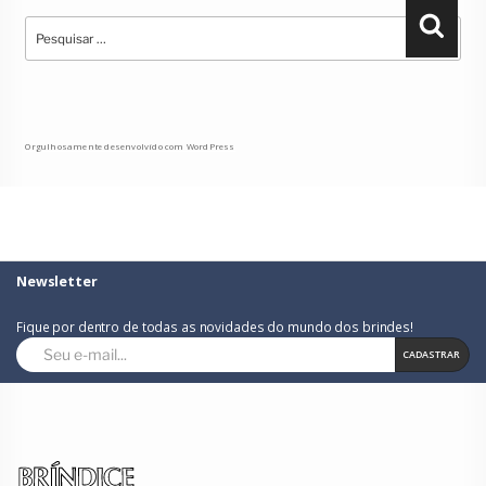
Pesquisar
Pesqu
por:
Orgulhosamente desenvolvido com WordPress
Newsletter
Fique por dentro de todas as novidades do mundo dos brindes!
CADASTRAR