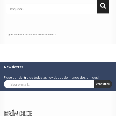
Pesquisar
Pesqu
por:
Orgulhosamente desenvolvido com WordPress
Newsletter
Fique por dentro de todas as novidades do mundo dos brindes!
CADASTRAR