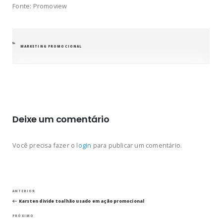
Fonte: Promoview
CATEGORIAS
MARKETING PROMOCIONAL
Deixe um comentário
Você precisa fazer o
login
para publicar um comentário.
Navegação
Post
ANTERIOR
anterior
Karsten divide toalhão usado em ação promocional
de
Próximo
PRÓXIMO