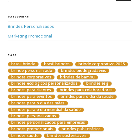
CATEGORIAS
Brindes Personalizados
Marketing Promocional
TAGS
brasil brinde
brasil brindes
brinde corporativo 2025
brinde personalizado
brindes biodegradáveis
brindes corporativos
brindes de bambu
brindes ecológicos personalizados
brindes esg
brindes para clientes
brindes para colaboradores
brindes para eventos
brindes para o dia da saúde
brindes para o dia das mães
brindes para o dia mundial da saúde
brindes personalizados
brindes personalizados para empresas
brindes promocionais
brindes publicitários
brindes saúde
brindes sustentáveis