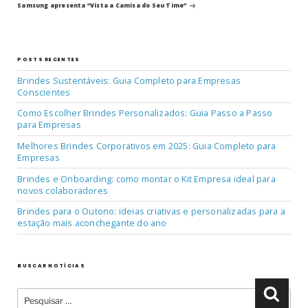
post
Post
Samsung apresenta “Vista a Camisa do Seu Time”
POSTS RECENTES
Brindes Sustentáveis: Guia Completo para Empresas
Conscientes
Como Escolher Brindes Personalizados: Guia Passo a Passo
para Empresas
Melhores Brindes Corporativos em 2025: Guia Completo para
Empresas
Brindes e Onboarding: como montar o Kit Empresa ideal para
novos colaboradores
Brindes para o Outono: ideias criativas e personalizadas para a
estação mais aconchegante do ano
BUSCAR NOTÍCIAS
Pesquisar
Pesqu
por: