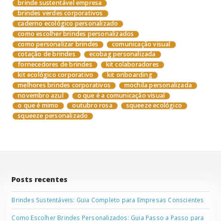
brinde sustentável empresa
brindes verdes corporativos
caderno ecológico personalizado
como escolher brindes personalizados
como personalizar brindes
comunicação visual
cotação de brindes
ecobag personalizada
fornecedores de brindes
kit colaboradores
kit ecológico corporativo
kit onboarding
melhores brindes corporativos
mochila personalizada
novembro azul
o que é a comunicação visual
o que é mimo
outubro rosa
squeeze ecológico
squeeze personalizado
Posts recentes
Brindes Sustentáveis: Guia Completo para Empresas Conscientes
Como Escolher Brindes Personalizados: Guia Passo a Passo para