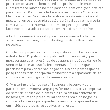
precisam para serem bem sucedidas profissionalmente.
O programa foi lançado no mês passado, com exibições práticas
para mais de 50 empreendedoras e executivas da Cidade do
México e de São Paulo. Ainda continuará este mês na Capital
mexicana, onde a segunda sessão será realizada em parceria
com a WEConnect International, uma organização sem fins
lucrativos que ajuda a construir comunidades sustentáveis.
A FedEx promoverá workshops em vários mercados latino-
americanos este ano, buscando atingir mais mulheres de
negócios.
O motivo do projeto vem como resposta às conclusões de um
estudo de 2011, patrocinado pela FedEx Express LAC, que
mostrou que as empresárias de pequenos negócios da região
sentiam falta de acesso às ferramentas práticas de que
precisavam para vencer nos negócios. Um dos pontos que as
pesquisadas mais desejavam melhorar era a capacidade de se
comunicarem em inglês ao fazerem acordos.
O “Mastering the Language of Business“, desenvolvido em
parceria com a Primera Languages for Business (LLC), empresa
do setor de ensino de idiomas e cultura em um contexto de
negócios, foi criado para simular cenários reais de negócios,
culminando com as participantes fazendo uma apresentação
em inglês sobre suas respectivas empresas.