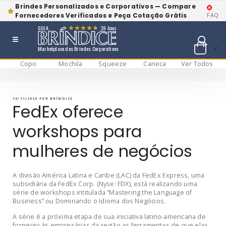
Brindes Personalizados e Corporativos — Compare
Fornecedores Verificados e Peça Cotação Grátis
FAQ
GUIA
39 Anos
Marketplace dos Brindes Corporativos
Copo
Mochila
Squeeze
Caneca
Ver Todos
Pular
BRÍNDICE BLOG
Bríndice Blog
para
o
conteúdo
PUBLICADO
10/11/2020
POR
BRÍNDICE
EM
FedEx oferece
workshops para
mulheres de negócios
A divisão América Latina e Caribe (LAC) da FedEx Express, uma
subsidiária da FedEx Corp. (Nyse: FDX), está realizando uma
série de workshops intitulada “Mastering the Language of
Business” ou Dominando o Idioma dos Negócios.
A série é a próxima etapa de sua iniciativa latino-americana de
fornecer às empresárias da região as ferramentas de que elas