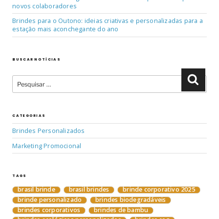
novos colaboradores
Brindes para o Outono: ideias criativas e personalizadas para a
estação mais aconchegante do ano
BUSCAR NOTÍCIAS
Pesquisar
Pesqu
por:
CATEGORIAS
Brindes Personalizados
Marketing Promocional
TAGS
brasil brinde
brasil brindes
brinde corporativo 2025
brinde personalizado
brindes biodegradáveis
brindes corporativos
brindes de bambu