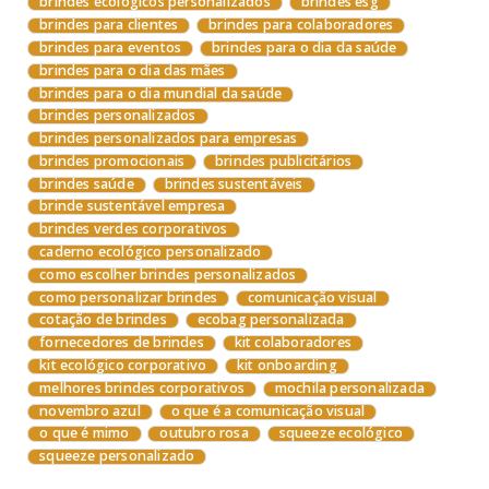
brindes ecológicos personalizados
brindes esg
brindes para clientes
brindes para colaboradores
brindes para eventos
brindes para o dia da saúde
brindes para o dia das mães
brindes para o dia mundial da saúde
brindes personalizados
brindes personalizados para empresas
brindes promocionais
brindes publicitários
brindes saúde
brindes sustentáveis
brinde sustentável empresa
brindes verdes corporativos
caderno ecológico personalizado
como escolher brindes personalizados
como personalizar brindes
comunicação visual
cotação de brindes
ecobag personalizada
fornecedores de brindes
kit colaboradores
kit ecológico corporativo
kit onboarding
melhores brindes corporativos
mochila personalizada
novembro azul
o que é a comunicação visual
o que é mimo
outubro rosa
squeeze ecológico
squeeze personalizado