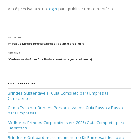
Você precisa fazer o
login
para publicar um comentário.
Navegação
Post
ANTERIOR
anterior
Pague Menos revela talentos da arte brasileira
de
Próximo
PRÓXIMO
post
Post
“Cadeados do Amor” da Pado eterniza laços afetivos
POSTS RECENTES
Brindes Sustentáveis: Guia Completo para Empresas
Conscientes
Como Escolher Brindes Personalizados: Guia Passo a Passo
para Empresas
Melhores Brindes Corporativos em 2025: Guia Completo para
Empresas
Brindes e Onboarding: como montar o Kit Empresa ideal para