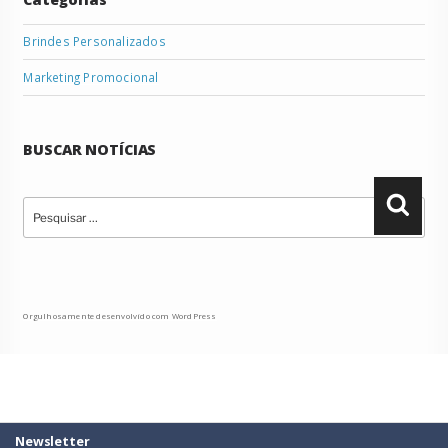
Brindes Personalizados
Marketing Promocional
BUSCAR NOTÍCIAS
Pesquisar
Pesqu
por:
Orgulhosamente desenvolvido com WordPress
Newsletter