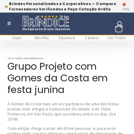
Brindes Personalizados e Corporativos — Compare
Fornecedores Verificados e Peça Cotação Grátis
FAQ
GUIA
39 Anos
Marketplace dos Brindes Corporativos
Copo
Mochila
Squeeze
Caneca
Ver Todos
Pular
BRÍNDICE BLOG
Bríndice Blog
para
o
conteúdo
PUBLICADO
10/11/2020
POR
BRÍNDICE
EM
Grupo Projeto com
Gomes da Costa em
festa junina
A Gomes da Costa mais um vez participou de uma das festas
juninas mais antigas e tradicionais da cidade: a do Clube
Pinheiros, em São Paulo, que aconteceu entre os dias 20 e
23/06.
Cada edição chega a atrair até 60 mil pessoas, e, para esse
público todo, a marca ofereceu uma barraca de degustação de