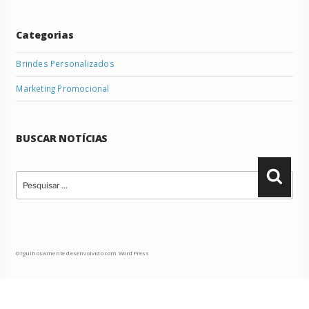
Categorias
Brindes Personalizados
Marketing Promocional
BUSCAR NOTÍCIAS
Pesquisar
Pesqu
por:
Orgulhosamente desenvolvido com WordPress