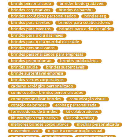
brinde personalizado
brindes biodegradáveis
brindes corporativos
brindes de bambu
brindes ecológicos personalizados
brindes esg
brindes para clientes
brindes para colaboradores
brindes para eventos
brindes para o dia da saúde
brindes para o dia das mães
brindes para o dia mundial da saúde
brindes personalizados
brindes personalizados para empresas
brindes promocionais
brindes publicitários
brindes saúde
brindes sustentáveis
brinde sustentável empresa
brindes verdes corporativos
caderno ecológico personalizado
como escolher brindes personalizados
como personalizar brindes
comunicação visual
cotação de brindes
ecobag personalizada
fornecedores de brindes
kit colaboradores
kit ecológico corporativo
kit onboarding
melhores brindes corporativos
mochila personalizada
novembro azul
o que é a comunicação visual
o que é mimo
outubro rosa
squeeze ecológico