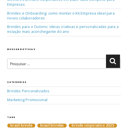
Empresas
Brindes e Onboarding: como montar o Kit Empresa ideal para
novos colaboradores
Brindes para o Outono: ideias criativas e personalizadas para a
estação mais aconchegante do ano
BUSCAR NOTÍCIAS
Pesquisar
Pesqu
por:
CATEGORIAS
Brindes Personalizados
Marketing Promocional
TAGS
brasil brinde
brasil brindes
brinde corporativo 2025