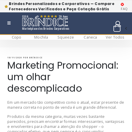
Brindes Personalizados e Corporativos — Compare
Fornecedores Verificados e Peça Cotação Grátis
FAQ
GUIA
39 Anos
Marketplace dos Brindes Corporativos
Copo
Mochila
Squeeze
Caneca
Ver Todos
Pular
BRÍNDICE BLOG
Bríndice Blog
para
o
conteúdo
PUBLICADO
10/11/2020
POR
BRÍNDICE
EM
Marketing Promocional:
um olhar
descomplicado
Em um mercado tão competitivo como o atual, estar presente de
maneira correta no ponto de venda é um grande diferencial.
Produtos da mesma categoria, muitas vezes bastante
parecidos, precisam encontrar formas interessantes, vantajosas
e envolventes para chamar a atenção do shopper – o
comprador efetivo, que nem sempre é o consumidor.