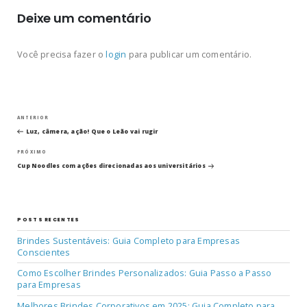
Deixe um comentário
Você precisa fazer o
login
para publicar um comentário.
Navegação
Post
ANTERIOR
anterior
Luz, câmera, ação! Que o Leão vai rugir
de
Próximo
PRÓXIMO
post
Post
Cup Noodles com ações direcionadas aos universitários
POSTS RECENTES
Brindes Sustentáveis: Guia Completo para Empresas
Conscientes
Como Escolher Brindes Personalizados: Guia Passo a Passo
para Empresas
Melhores Brindes Corporativos em 2025: Guia Completo para