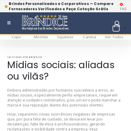
Brindes Personalizados e Corporativos — Compare
Fornecedores Verificados e Peça Cotação Grátis
FAQ
GUIA
39 Anos
Marketplace dos Brindes Corporativos
Copo
Mochila
Squeeze
Caneca
Ver Todos
Pular
BRÍNDICE BLOG
Bríndice Blog
para
o
conteúdo
PUBLICADO
10/11/2020
POR
BRÍNDICE
EM
Mídias sociais: aliadas
ou vilãs?
Embora administradas por humanos suscetíveis a erros, as
mídias sociais, especialmente perfis empresariais, requerem
atenção e cuidados redobrados, pois um erro pode manchar a
marca e sua reputação diante dos potenciais clientes.
Hoje, separamos novas ocorrências negativas de empresas
que, por pura falta de cuidado, se deixaram levar por
desatenção, falta de ética e profissionalismo, gerando
reclamações e visibilidade contra a empresa. Veja: