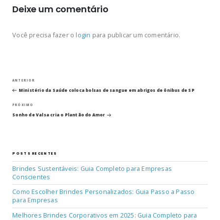
Deixe um comentário
Você precisa fazer o
login
para publicar um comentário.
Navegação
Post
ANTERIOR
anterior
Ministério da Saúde coloca bolsas de sangue em abrigos de ônibus de SP
de
Próximo
PRÓXIMO
post
Post
Sonho de Valsa cria o Plantão do Amor
POSTS RECENTES
Brindes Sustentáveis: Guia Completo para Empresas
Conscientes
Como Escolher Brindes Personalizados: Guia Passo a Passo
para Empresas
Melhores Brindes Corporativos em 2025: Guia Completo para