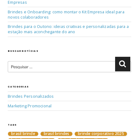
Empresas
Brindes e Onboarding: como montar o Kit Empresa ideal para
novos colaboradores
Brindes para o Outono: ideias criativas e personalizadas para a
estação mais aconchegante do ano
BUSCAR NOTÍCIAS
Pesquisar
Pesqu
por:
CATEGORIAS
Brindes Personalizados
Marketing Promocional
TAGS
brasil brinde
brasil brindes
brinde corporativo 2025