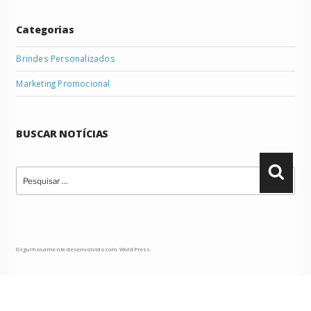
Categorias
Brindes Personalizados
Marketing Promocional
BUSCAR NOTÍCIAS
Pesquisar
Pesqu
por:
Orgulhosamente desenvolvido com WordPress