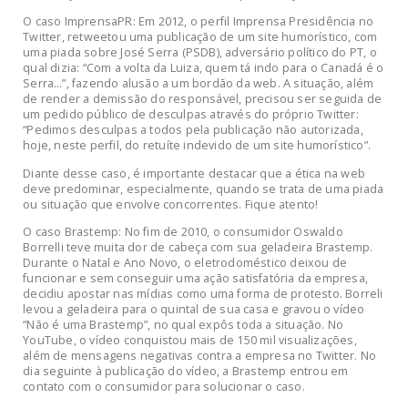
O caso ImprensaPR: Em 2012, o perfil Imprensa Presidência no
Twitter, retweetou uma publicação de um site humorístico, com
uma piada sobre José Serra (PSDB), adversário político do PT, o
qual dizia: “Com a volta da Luiza, quem tá indo para o Canadá é o
Serra…”, fazendo alusão a um bordão da web. A situação, além
de render a demissão do responsável, precisou ser seguida de
um pedido público de desculpas através do próprio Twitter:
“Pedimos desculpas a todos pela publicação não autorizada,
hoje, neste perfil, do retuíte indevido de um site humorístico”.
Diante desse caso, é importante destacar que a ética na web
deve predominar, especialmente, quando se trata de uma piada
ou situação que envolve concorrentes. Fique atento!
O caso Brastemp: No fim de 2010, o consumidor Oswaldo
Borrelli teve muita dor de cabeça com sua geladeira Brastemp.
Durante o Natal e Ano Novo, o eletrodoméstico deixou de
funcionar e sem conseguir uma ação satisfatória da empresa,
decidiu apostar nas mídias como uma forma de protesto. Borreli
levou a geladeira para o quintal de sua casa e gravou o vídeo
“Não é uma Brastemp”, no qual expôs toda a situação. No
YouTube, o vídeo conquistou mais de 150 mil visualizações,
além de mensagens negativas contra a empresa no Twitter. No
dia seguinte à publicação do vídeo, a Brastemp entrou em
contato com o consumidor para solucionar o caso.