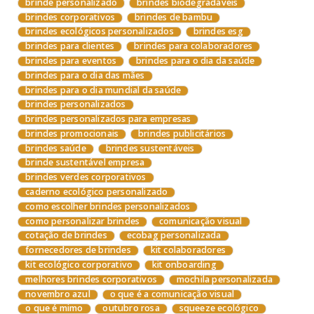
brinde personalizado
brindes biodegradáveis
brindes corporativos
brindes de bambu
brindes ecológicos personalizados
brindes esg
brindes para clientes
brindes para colaboradores
brindes para eventos
brindes para o dia da saúde
brindes para o dia das mães
brindes para o dia mundial da saúde
brindes personalizados
brindes personalizados para empresas
brindes promocionais
brindes publicitários
brindes saúde
brindes sustentáveis
brinde sustentável empresa
brindes verdes corporativos
caderno ecológico personalizado
como escolher brindes personalizados
como personalizar brindes
comunicação visual
cotação de brindes
ecobag personalizada
fornecedores de brindes
kit colaboradores
kit ecológico corporativo
kit onboarding
melhores brindes corporativos
mochila personalizada
novembro azul
o que é a comunicação visual
o que é mimo
outubro rosa
squeeze ecológico