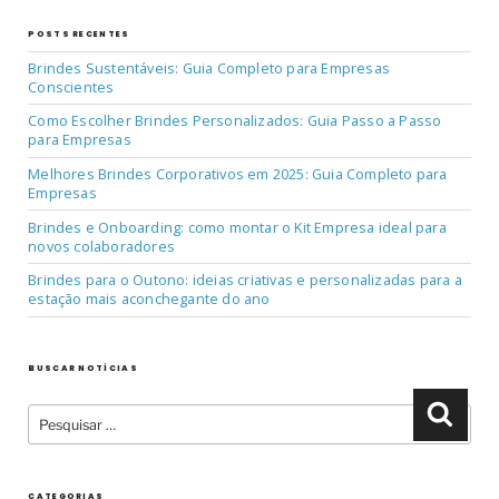
POSTS RECENTES
Brindes Sustentáveis: Guia Completo para Empresas
Conscientes
Como Escolher Brindes Personalizados: Guia Passo a Passo
para Empresas
Melhores Brindes Corporativos em 2025: Guia Completo para
Empresas
Brindes e Onboarding: como montar o Kit Empresa ideal para
novos colaboradores
Brindes para o Outono: ideias criativas e personalizadas para a
estação mais aconchegante do ano
BUSCAR NOTÍCIAS
Pesquisar
Pesqu
por:
CATEGORIAS