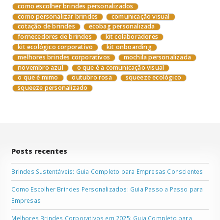
como escolher brindes personalizados
como personalizar brindes
comunicação visual
cotação de brindes
ecobag personalizada
fornecedores de brindes
kit colaboradores
kit ecológico corporativo
kit onboarding
melhores brindes corporativos
mochila personalizada
novembro azul
o que é a comunicação visual
o que é mimo
outubro rosa
squeeze ecológico
squeeze personalizado
Posts recentes
Brindes Sustentáveis: Guia Completo para Empresas Conscientes
Como Escolher Brindes Personalizados: Guia Passo a Passo para
Empresas
Melhores Brindes Corporativos em 2025: Guia Completo para