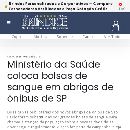
Brindes Personalizados e Corporativos — Compare
Fornecedores Verificados e Peça Cotação Grátis
FAQ
GUIA
39 Anos
Marketplace dos Brindes Corporativos
Copo
Mochila
Squeeze
Caneca
Ver Todos
Pular
BRÍNDICE BLOG
Bríndice Blog
para
o
conteúdo
PUBLICADO
10/11/2020
POR
BRÍNDICE
EM
Ministério da Saúde
coloca bolsas de
sangue em abrigos de
ônibus de SP
Duas caixas publicitárias dos novos abrigos de ônibus de São
Paulo foram substituídas por grandes bolsas de sangue para
chamar a atenção da população sobre a necessidade de se
doar sangue regularmente. A ação faz parte da campanha "Seja