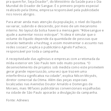
pra quem for, Seja Doador", do Ministério da Saúde para o Dia
Mundial do Doador de Sangue. É o primeiro projeto especial
realizado pela Otima, empresa responsável pela publicidade
nos novos abrigos.
Para atrair ainda mais atenção da população, o nível do líquido
vai variar, subindo e descendo, por meio de um mecanismo
interno. No layout da bolsa haverá a mensagem: “#doesangue e
ajude a aumentar nosso estoque”. “A ideia é simular que o
volume do líquido depende da quantidade de pessoas que
estarão twittando a hashtag, e assim movimentar o assunto nas
redes sociais”, explica o publicitário Agnelo Pacheco,
responsável por toda a campanha.
A receptividade das agências e empresas com a retomada da
mídia exterior em São Paulo tem sido muito positiva. “O
desenvolvimento de projetos sob medida como este prometem
gerar grande repercussão, uma vez que trazem uma
interferência significativa na cidade”, explica Nilson Moysés,
diretor comercial da Otima. Além das peças especiais
localizadas nas Avenidas Doutor Arnaldo e Domingos de
Moraes, mais 98 faces publicitárias convencionais espalhadas
na cidade de São Paulo apoiarão a divulgação da campanha.
Fonte: Adnews