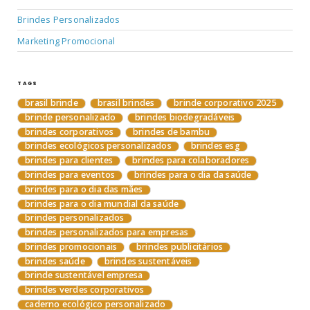
Brindes Personalizados
Marketing Promocional
TAGS
brasil brinde
brasil brindes
brinde corporativo 2025
brinde personalizado
brindes biodegradáveis
brindes corporativos
brindes de bambu
brindes ecológicos personalizados
brindes esg
brindes para clientes
brindes para colaboradores
brindes para eventos
brindes para o dia da saúde
brindes para o dia das mães
brindes para o dia mundial da saúde
brindes personalizados
brindes personalizados para empresas
brindes promocionais
brindes publicitários
brindes saúde
brindes sustentáveis
brinde sustentável empresa
brindes verdes corporativos
caderno ecológico personalizado