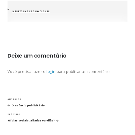
CATEGORIAS
MARKETING PROMOCIONAL
Deixe um comentário
Você precisa fazer o
login
para publicar um comentário.
Navegação
Post
ANTERIOR
anterior
O anúncio publicitário
de
Próximo
PRÓXIMO
post
Post
Mídias sociais: aliadas ou vilãs?