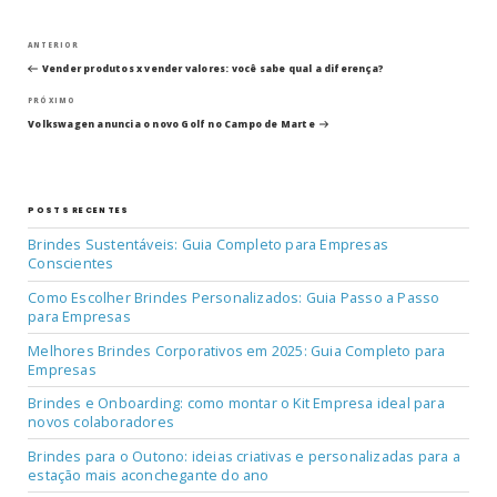
Navegação
Post
ANTERIOR
anterior
Vender produtos x vender valores: você sabe qual a diferença?
de
Próximo
PRÓXIMO
post
Post
Volkswagen anuncia o novo Golf no Campo de Marte
POSTS RECENTES
Brindes Sustentáveis: Guia Completo para Empresas
Conscientes
Como Escolher Brindes Personalizados: Guia Passo a Passo
para Empresas
Melhores Brindes Corporativos em 2025: Guia Completo para
Empresas
Brindes e Onboarding: como montar o Kit Empresa ideal para
novos colaboradores
Brindes para o Outono: ideias criativas e personalizadas para a
estação mais aconchegante do ano