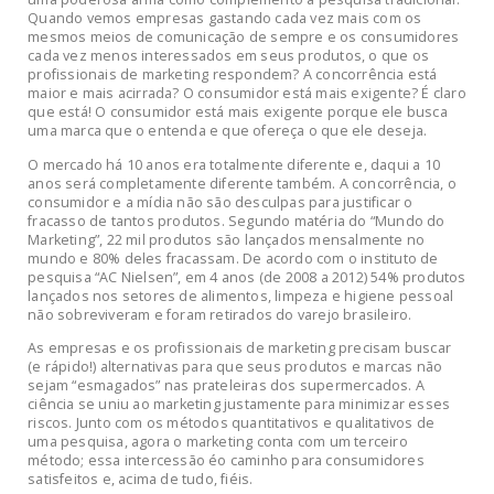
Quando vemos empresas gastando cada vez mais com os
mesmos meios de comunicação de sempre e os consumidores
cada vez menos interessados em seus produtos, o que os
profissionais de marketing respondem? A concorrência está
maior e mais acirrada? O consumidor está mais exigente? É claro
que está! O consumidor está mais exigente porque ele busca
uma marca que o entenda e que ofereça o que ele deseja.
O mercado há 10 anos era totalmente diferente e, daqui a 10
anos será completamente diferente também. A concorrência, o
consumidor e a mídia não são desculpas para justificar o
fracasso de tantos produtos. Segundo matéria do “Mundo do
Marketing”, 22 mil produtos são lançados mensalmente no
mundo e 80% deles fracassam. De acordo com o instituto de
pesquisa “AC Nielsen”, em 4 anos (de 2008 a 2012) 54% produtos
lançados nos setores de alimentos, limpeza e higiene pessoal
não sobreviveram e foram retirados do varejo brasileiro.
As empresas e os profissionais de marketing precisam buscar
(e rápido!) alternativas para que seus produtos e marcas não
sejam “esmagados” nas prateleiras dos supermercados. A
ciência se uniu ao marketing justamente para minimizar esses
riscos. Junto com os métodos quantitativos e qualitativos de
uma pesquisa, agora o marketing conta com um terceiro
método; essa intercessão éo caminho para consumidores
satisfeitos e, acima de tudo, fiéis.