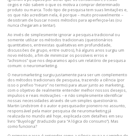
cegos e não sabem o que os motiva a comprar determinado
produto ou marca. Todo tipo de pesquisa tem suas limitações e,
os que não acreditam nela, é porque – muito provavelmente –
desistiram de buscar novos métodos para aperfeiçoa-las (ou
nunca chegaram a tentar).
Ao invés de simplesmente ignorar a pesquisa tradicional ou
somente utilizar os métodos tradicionais (questionários
quantitativos, entrevistas qualitativas em profundidade,
discussões de grupo, entre outros), há alguns anos surgiu um
novo método, a fim de minimizar os possíveis erros e
“achismos” que nos deparamos após um relatório de pesquisa
comum: o neuromarketing.
O neuromarketing surgiu justamente para ser um complemento
dos métodos tradicionais de pesquisa, trazendo a ciência (por
isso o prefixo “neuro” no termo) para atuar junto ao marketing,
com o objetivo de realmente entender melhor nossos desejos,
impulsos e reais motivações – e não simplesmente identificar
nossas necessidades através de um simples questionário.
Martin Lindstrom é o autor e pesquisador pioneiro no assunto,
responsável pela maior pesquisa de neuromarketing já
realizada no mundo até hoje, explicada com detalhes em seu
livro “Buyology” (traduzido para “A lógica do consumo”). Mas
como funciona?
O primeiro passo é entender como a ciência cruza o caminho do