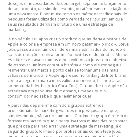
desejos e necessidades de seu target, seja para o lançamento
de um produto, um simples evento, ou até mesmo na criação de
uma nova marca. E por muito tempo os métodos tradicionais de
pesquisa foram utilizados como verdadeiros “gurus”, em que
seus resultados definiam o futuro de uma estratégia de
marketing.
Já no século XXI, após criar o produto que mudaria a história da
Apple e coloria a empresa em um novo patamar – o iPod –, Steve
Jobs passou a ser um dos líderes mais admirados do mundo e
suas declarações nunca foram tão ouvidas e idolatradas. Muitos
escritores estavam com os olhos voltados à Jobs com o objetivo
de escrever um livro com sua história e como ele conseguiu
reinventar uma marca a ponto dela se tornar uma das mais
valiosas do mundo (a Apple apareceu no ranking da Interbrand
como a segunda marca mais valiosa do mundo, ficando atrás
somente da líder histórica Coca-Cola). O fundador da Apple não
acreditava em pesquisa de mercado, uma vez que o
consumidor não sabe o que realmente quer.
A partir daí, deparei-me com dois grupos extremos:
profissionais de marketing viciados em pesquisa e os que,
simplesmente, não acreditam nela. O primeiro grupo é refém da
ferramenta, acredita que a pesquisa trará muitas das respostas
que precisa para não errar uma estratégia de marketing. Já o
segundo grupo, formado por profissionais como Steve Jobs,
ignoram a pesquisa por achar que os consumidores estão