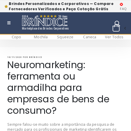
Brindes Personalizados e Corporativos — Compare
Fornecedores Verificados e Peça Cotação Grátis
FAQ
GUIA
39 Anos
Marketplace dos Brindes Corporativos
Copo
Mochila
Squeeze
Caneca
Ver Todos
Pular
BRÍNDICE BLOG
Bríndice Blog
para
o
conteúdo
PUBLICADO
10/11/2020
POR
BRÍNDICE
EM
Neuromarketing:
ferramenta ou
armadilha para
empresas de bens de
consumo?
Sempre falou-se muito sobre a importância da pesquisa de
mercado para os profissionais de marketing identificarem os