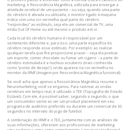
marketing. A Ressonância Magnética, utilizada para enxergar a
atividade cerebral de um paciente – ou seja, quando uma parte
do cérebro é ativada ou utilizada, o monitor ligado à maquina
indica com uma cor vermelha qual parte do cérebro
“respondeu” ao estímulo, seja ele um comercial de TV, uma
mídia Out Of Home ou até mesmo o produto em si.
Cada local do cérebro humano é responsável por um
sentimento diferente e, para isso, uma parte específica do
cérebro responde esse estímulo. Por exemplo: ao realizar
qualquer tarefa que lhe proporcione prazer – seja ela praticar
um esporte, comer chocolate ou fumar um cigarro – a parte do
cérebro estimulada é a nucleus accubens (mais conhecida
como “ponto de desejo”), onde aparece na cor vermelha no
monitor da IRMf (Imagem por Ressonância Magnética funcional).
Se você acha que apenas a Ressonância Magnética resume o
Neuromarketing, você se enganou. Para rastrear as ondas
cerebrais em tempo real, é utilizado o TEE (Topografia de Estado
Estável). Com ele, é possível saber, segundo a segundo, o que
um consumidor sente ao ver um product placement em seu
programa de auditório preferido ou durante um comercial de 30
segundos no intervalo do jogo de futebol.
A combinação do IRMf e o TEE, juntamente com as análises de
suas informações, oferecem aos profissionais de marketing
uma poderosa arma como complemento à pesquisa tradicional.