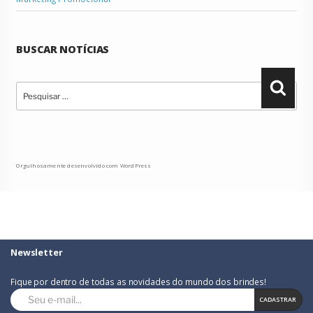
BUSCAR NOTÍCIAS
Pesquisar
Pesqu
por:
Orgulhosamente desenvolvido com WordPress
Newsletter
Fique por dentro de todas as novidades do mundo dos brindes!
CADASTRAR