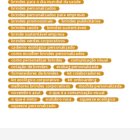
brindes para o dia mundial da saúde
brindes personalizados
brindes personalizados para empresas
brindes promocionais
brindes publicitários
brindes saúde
brindes sustentáveis
brinde sustentável empresa
brindes verdes corporativos
caderno ecológico personalizado
como escolher brindes personalizados
como personalizar brindes
comunicação visual
cotação de brindes
ecobag personalizada
fornecedores de brindes
kit colaboradores
kit ecológico corporativo
kit onboarding
melhores brindes corporativos
mochila personalizada
novembro azul
o que é a comunicação visual
o que é mimo
outubro rosa
squeeze ecológico
squeeze personalizado