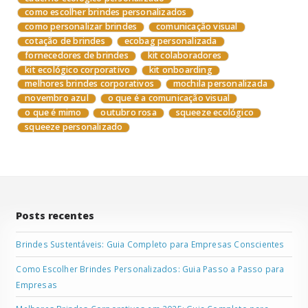
como escolher brindes personalizados
como personalizar brindes
comunicação visual
cotação de brindes
ecobag personalizada
fornecedores de brindes
kit colaboradores
kit ecológico corporativo
kit onboarding
melhores brindes corporativos
mochila personalizada
novembro azul
o que é a comunicação visual
o que é mimo
outubro rosa
squeeze ecológico
squeeze personalizado
Posts recentes
Brindes Sustentáveis: Guia Completo para Empresas Conscientes
Como Escolher Brindes Personalizados: Guia Passo a Passo para
Empresas