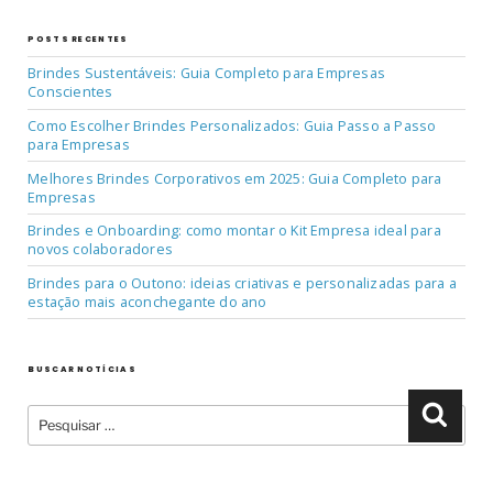
POSTS RECENTES
Brindes Sustentáveis: Guia Completo para Empresas
Conscientes
Como Escolher Brindes Personalizados: Guia Passo a Passo
para Empresas
Melhores Brindes Corporativos em 2025: Guia Completo para
Empresas
Brindes e Onboarding: como montar o Kit Empresa ideal para
novos colaboradores
Brindes para o Outono: ideias criativas e personalizadas para a
estação mais aconchegante do ano
BUSCAR NOTÍCIAS
Pesquisar
Pesqu
por: