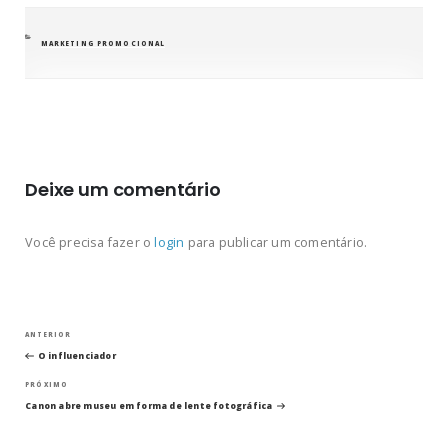
CATEGORIAS
MARKETING PROMOCIONAL
Deixe um comentário
Você precisa fazer o
login
para publicar um comentário.
Navegação
Post
ANTERIOR
anterior
O influenciador
de
Próximo
PRÓXIMO
post
Post
Canon abre museu em forma de lente fotográfica