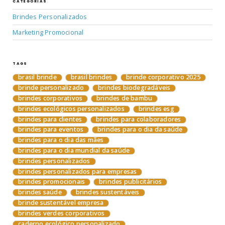
CATEGORIAS
Brindes Personalizados
Marketing Promocional
TAGS
brasil brinde
brasil brindes
brinde corporativo 2025
brinde personalizado
brindes biodegradáveis
brindes corporativos
brindes de bambu
brindes ecológicos personalizados
brindes esg
brindes para clientes
brindes para colaboradores
brindes para eventos
brindes para o dia da saúde
brindes para o dia das mães
brindes para o dia mundial da saúde
brindes personalizados
brindes personalizados para empresas
brindes promocionais
brindes publicitários
brindes saúde
brindes sustentáveis
brinde sustentável empresa
brindes verdes corporativos
caderno ecológico personalizado