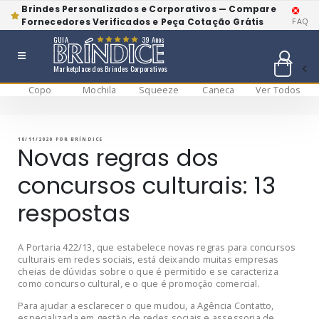
Brindes Personalizados e Corporativos — Compare
Fornecedores Verificados e Peça Cotação Grátis
FAQ
GUIA
39 Anos
Marketplace dos Brindes Corporativos
Copo
Mochila
Squeeze
Caneca
Ver Todos
Pular
BRÍNDICE BLOG
Bríndice Blog
para
o
conteúdo
PUBLICADO
10/11/2020
POR
BRÍNDICE
EM
Novas regras dos
concursos culturais: 13
respostas
A Portaria 422/13, que estabelece novas regras para concursos
culturais em redes sociais, está deixando muitas empresas
cheias de dúvidas sobre o que é permitido e se caracteriza
como concurso cultural, e o que é promoção comercial.
Para ajudar a esclarecer o que mudou, a Agência Contatto,
especializada em gestão de redes sociais e assessoria de