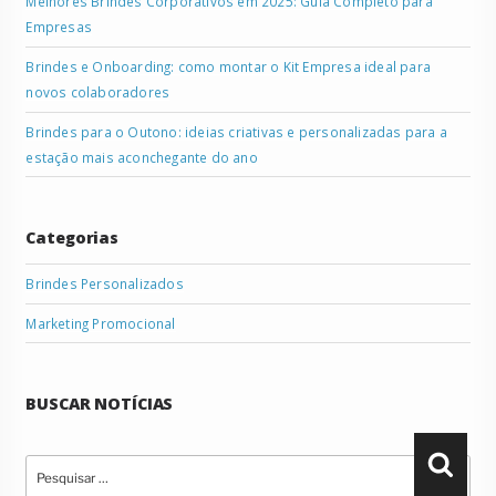
Melhores Brindes Corporativos em 2025: Guia Completo para
Empresas
Brindes e Onboarding: como montar o Kit Empresa ideal para
novos colaboradores
Brindes para o Outono: ideias criativas e personalizadas para a
estação mais aconchegante do ano
Categorias
Brindes Personalizados
Marketing Promocional
BUSCAR NOTÍCIAS
Pesquisar
Pesqu
por: