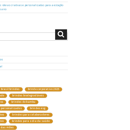
: ideias criativas e personalizadas para a estação
o ano
Pesquisar
dos
al
brasil brindes
brinde corporativo 2025
ado
brindes biodegradáveis
vos
brindes de bambu
s personalizados
brindes esg
ntes
brindes para colaboradores
tos
brindes para o dia da saúde
a das mães