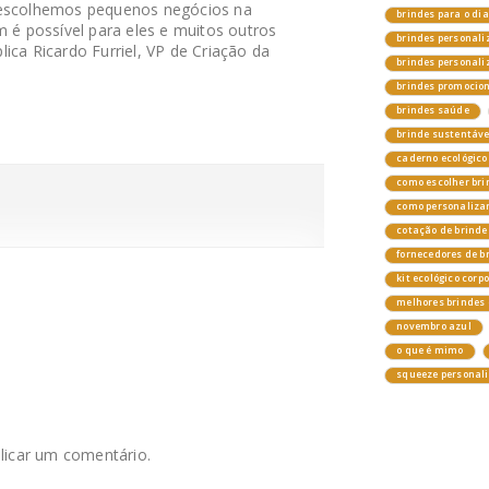
 escolhemos pequenos negócios na
brindes para o di
 possível para eles e muitos outros
brindes personali
ica Ricardo Furriel, VP de Criação da
brindes personal
brindes promocio
brindes saúde
brinde sustentáv
caderno ecológico
como escolher bri
como personalizar
cotação de brinde
fornecedores de b
kit ecológico corp
melhores brindes 
novembro azul
o que é mimo
squeeze personal
licar um comentário.