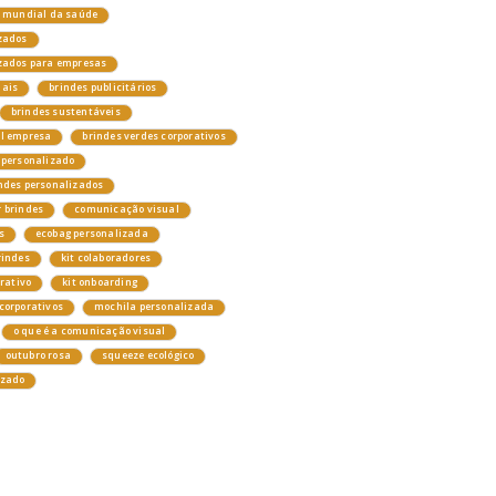
a mundial da saúde
zados
izados para empresas
nais
brindes publicitários
brindes sustentáveis
el empresa
brindes verdes corporativos
 personalizado
ndes personalizados
 brindes
comunicação visual
s
ecobag personalizada
rindes
kit colaboradores
orativo
kit onboarding
corporativos
mochila personalizada
o que é a comunicação visual
outubro rosa
squeeze ecológico
izado