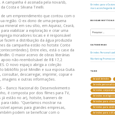
 A campanha é assinada pela nova/sb,
Brindes para o Outono
a Costa e Silvana Tinelli.
mais aconchegante d
eal de um empreendimento que contou com o
sua região. O ex-dono de uma pequena
BUSCAR NOTÍCIAS
ua mineral em seu sítio, em Aquiraz, Ceará,
Pesquisar
ara viabilizar a exploração e criar uma
por:
mprega moradores locais e é responsável
ue fazem a distribuição da água produzida
ilmes da campanha estão no hotsite Conte
CATEGORIAS
ntecombndes]. Entre eles, está o case da
Brindes Personaliza
indlin. O maior acervo de obras literárias
eu apoio não-reembolsável de R$ 17,2
Marketing Promocion
ES. O novo espaço abriga a coleção
 bibliófilo José Mindlin e sua esposa Guita.
TAGS
 consultar, descarregar, imprimir, copiar e
gos, imagens e outras informações.
brasil brinde
brinde personaliz
ES – Banco Nacional do Desenvolvimento
brindes corporati
nho, é composta por dois filmes para TV,
brindes ecológico
 já estão no ar), hotsite, banners de
brindes para clie
ot para rádio. "Queríamos mostrar na
sível apenas para grandes empresas,
brindes para even
ambém podem se beneficiar com o
brindes para o di