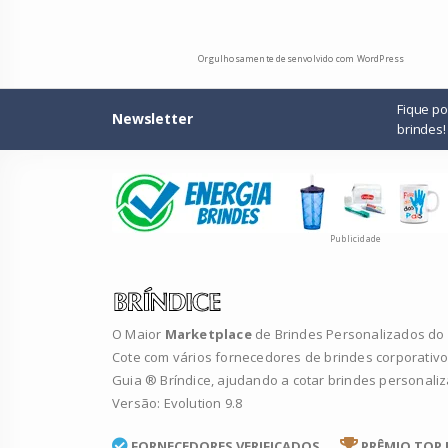
Orgulhosamente desenvolvido com WordPress
Fique p
Newsletter
brindes!
Publicidade
O Maior
Marketplace
de Brindes Personalizados do B
Cote com vários fornecedores de brindes corporativo
Guia ® Bríndice, ajudando a cotar brindes personali
Versão: Evolution 9.8
FORNECEDORES VERIFICADOS
PRÊMIO TOP 