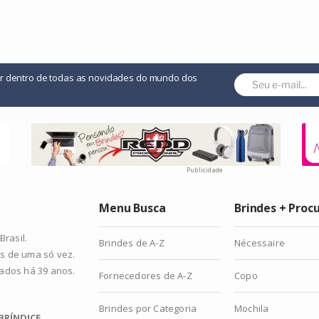
or dentro de todas as novidades do mundo dos
Publicidade
Menu Busca
Brindes + Proc
rasil.
Brindes de A-Z
Nécessaire
s de uma só vez.
zados há 39 anos.
Fornecedores de A-Z
Copo
Brindes por Categoria
Mochila
BRÍNDICE