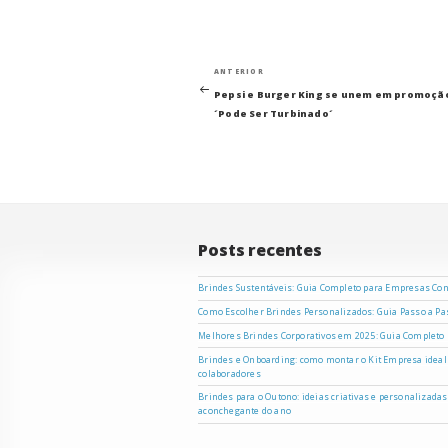
Navegação
Post
ANTERIOR
anterior
Pepsi e Burger King se unem em promoçã
de
´Pode Ser Turbinado´
Post
Posts recentes
Brindes Sustentáveis: Guia Completo para Empresas Co
Como Escolher Brindes Personalizados: Guia Passo a P
Melhores Brindes Corporativos em 2025: Guia Completo
Brindes e Onboarding: como montar o Kit Empresa ideal
colaboradores
Brindes para o Outono: ideias criativas e personalizada
aconchegante do ano