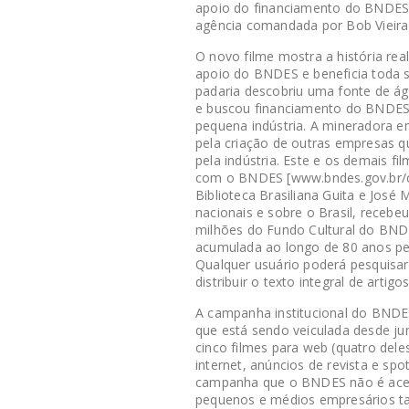
apoio do financiamento do BNDES.
agência comandada por Bob Vieira d
O novo filme mostra a história r
apoio do BNDES e beneficia toda 
padaria descobriu uma fonte de ág
e buscou financiamento do BNDES p
pequena indústria. A mineradora e
pela criação de outras empresas q
pela indústria. Este e os demais f
com o BNDES [www.bndes.gov.br/co
Biblioteca Brasiliana Guita e José M
nacionais e sobre o Brasil, receb
milhões do Fundo Cultural do BND
acumulada ao longo de 80 anos pelo
Qualquer usuário poderá pesquisar,
distribuir o texto integral de arti
A campanha institucional do BND
que está sendo veiculada desde ju
cinco filmes para web (quatro deles
internet, anúncios de revista e sp
campanha que o BNDES não é aces
pequenos e médios empresários t