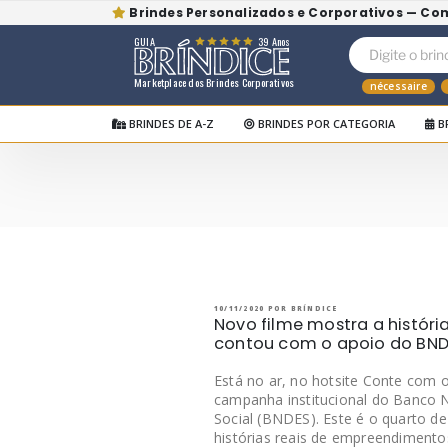
Brindes Personalizados e Corporativos — Co
GUIA
39 Anos
Marketplace dos Brindes Corporativos
nécessaire
BRINDES DE A-Z
BRINDES POR CATEGORIA
B
Pular
para
o
BRÍNDICE BLOG
Bríndice Blog
conteúdo
PUBLICADO
10/11/2020
POR
BRÍNDICE
EM
Novo filme mostra a histór
contou com o apoio do BND
Está no ar, no hotsite Conte com
campanha institucional do Banco 
Social (BNDES). Este é o quarto d
histórias reais de empreendimento