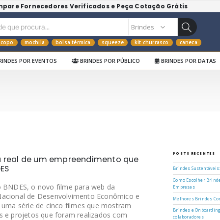
mpare Fornecedores Verificados e Peça Cotação Grátis
copo
mochila
bolsa térmica
squeeze
kit churrasco
caneca
RINDES POR EVENTOS
BRINDES POR PÚBLICO
BRINDES POR DATAS
POSTS RECENTES
ia real de um empreendimento que
ES
Brindes Sustentáveis
Como Escolher Brinde
 o BNDES, o novo filme para web da
Empresas
Nacional de Desenvolvimento Econômico e
Melhores Brindes Cor
e uma série de cinco filmes que mostram
Brindes e Onboarding
s e projetos que foram realizados com
colaboradores