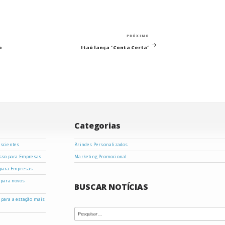
Próximo
PRÓXIMO
post
o
Itaú lança ´Conta Certa´
Categorias
nscientes
Brindes Personalizados
asso para Empresas
Marketing Promocional
 para Empresas
 para novos
BUSCAR NOTÍCIAS
s para a estação mais
Pesquisar
por: