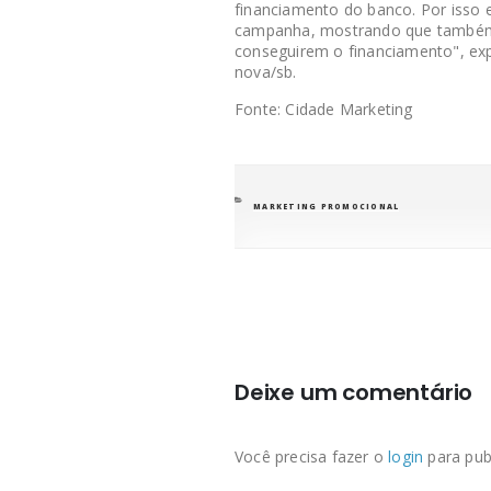
financiamento do banco. Por isso
campanha, mostrando que também é
conseguirem o financiamento", expl
nova/sb.
Fonte: Cidade Marketing
CATEGORIAS
MARKETING PROMOCIONAL
Deixe um comentário
Você precisa fazer o
login
para pub