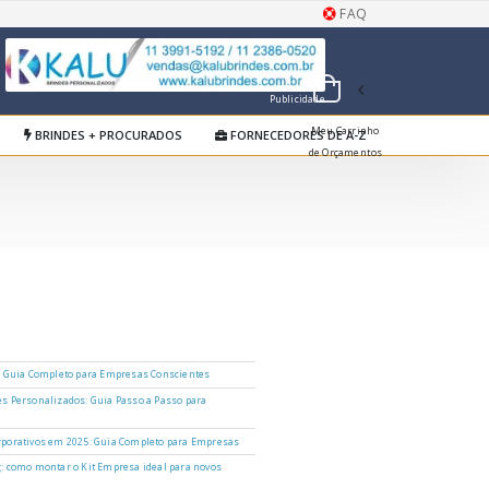
FAQ
Publicidade
Meu Carrinho
BRINDES + PROCURADOS
FORNECEDORES DE A-Z
de Orçamentos
: Guia Completo para Empresas Conscientes
s Personalizados: Guia Passo a Passo para
porativos em 2025: Guia Completo para Empresas
: como montar o Kit Empresa ideal para novos