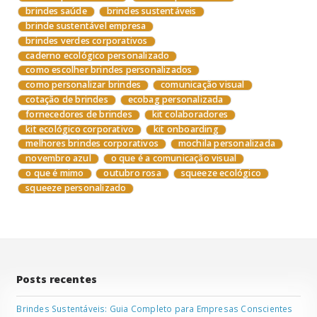
brindes saúde
brindes sustentáveis
brinde sustentável empresa
brindes verdes corporativos
caderno ecológico personalizado
como escolher brindes personalizados
como personalizar brindes
comunicação visual
cotação de brindes
ecobag personalizada
fornecedores de brindes
kit colaboradores
kit ecológico corporativo
kit onboarding
melhores brindes corporativos
mochila personalizada
novembro azul
o que é a comunicação visual
o que é mimo
outubro rosa
squeeze ecológico
squeeze personalizado
Posts recentes
Brindes Sustentáveis: Guia Completo para Empresas Conscientes