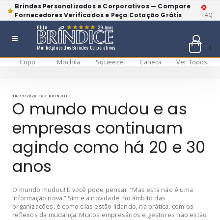
Brindes Personalizados e Corporativos — Compare
Fornecedores Verificados e Peça Cotação Grátis
FAQ
GUIA
39 Anos
Marketplace dos Brindes Corporativos
Copo
Mochila
Squeeze
Caneca
Ver Todos
Pular
BRÍNDICE BLOG
Bríndice Blog
para
o
conteúdo
PUBLICADO
10/11/2020
POR
BRÍNDICE
EM
O mundo mudou e as
empresas continuam
agindo como há 20 e 30
anos
O mundo mudou! E você pode pensar: “Mas esta não é uma
informação nova.” Sim e a novidade, no âmbito das
organizações, é como elas estão lidando, na prática, com os
reflexos da mudança. Muitos empresários e gestores não estão