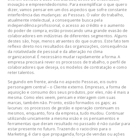
inovação e empreendedorismo. Para exemplificar o que quero
dizer, vamos pensar em um dos aspectos que sofre constante
interferência das mudanças: as Pessoas. O valor do trabalho,
atualmente intelectual, a consequente busca pela
independência profissional, o acesso ao crédito e o aumento
do poder de compra, estão provocando uma grande evasão de
colaboradores em indústrias de diferentes segmentos. Alguns
destes são, hoje, menos atraentes do que outros. Este fato tem
reflexo direto nos resultados das organizações, consequência
da rotatividade de pessoal e da alteração no clima
organizacional. É necessário mudar rapidamente a forma. A
empresa precisará rever os processos de trabalho, o perfil de
colaboradores que deseja, os modelos de contratação e como
reter talentos.
Seguindo em frente, ainda no aspecto Pessoas, eis outro
personagem central – o Cliente externo. Empresas, a forma de
aquisição e consumo dos seus produtos, por eles, não é mais a
mesma. Como eles veem, pensam e interagem com suas
marcas, também não. Pronto, estão formados os gaps; as
lacunas: os processos de gestão e operação continuam os
mesmos, enquanto, fora da empresa, tudo mudou. Continuar
utilizando unicamente a mesma visão e os pensamentos e
ferramentas que deram resultado no passado é não cuidar para
estar presente no futuro. Trazendo o raciocínio para o
Marketing, é claro que propaganda, força de vendas ou ações