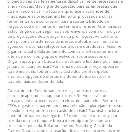
promocionais são ferramentas indiscutivelmente necessárias e
ainda valiosas. Mas a grande questão para as empresas que
querem sobreviver no futuro é que, face à avalanche de
mudanças, elas precisam implementar processos e utilizar
ferramentas que contribuam para a sustentabilidade do
negócio, que o alimente, o mantenha e o renove. As empresas
estão longe de conseguir sua sobrevivência com a diminuição
de preço, ações de propaganda ou promoções. Ao contrário,
pela própria característica do mercado atual, entram em cena
ações com foco nas relações contínuas e duradouras. Assume
lugar principal o Relacionamento com os clientes externos e
internos e com os grupos envolvidos nos processos da
Organização, para a busca da afetividade e lealdade pela marca.
Já pararam para pensar? Por ironia do destino, hoje, época em
que é mais difícil obter a afetividade dos clientes (pelas
inúmeras opções de ofertas e independência destes), é
quando mais se depende dela.
Construir este Relacionamento é algo que as empresas
precisam aprender daqui para frente. Servir através dos
serviços, estar próximas e ser relevantes para eles. Senhores
CEOs e gestores, parem para uma reflexão e planejamento: sua
missão corresponde à real razão de existir? Sua visão inclui a
sustentabilidade dos negócios? Se sim, este é o começo para a
corrida contra o tempo e busca de equiparar (e superar) a
realidade instalada. Relacionamento, Branding, Gestão da
Cultura Organizacional, Inovação… Invistam em processos que