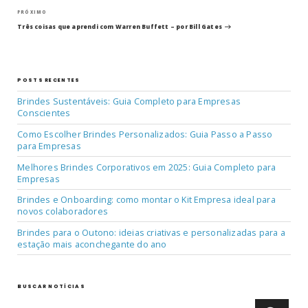
de
Próximo
PRÓXIMO
post
Post
Três coisas que aprendi com Warren Buffett – por Bill Gates
POSTS RECENTES
Brindes Sustentáveis: Guia Completo para Empresas
Conscientes
Como Escolher Brindes Personalizados: Guia Passo a Passo
para Empresas
Melhores Brindes Corporativos em 2025: Guia Completo para
Empresas
Brindes e Onboarding: como montar o Kit Empresa ideal para
novos colaboradores
Brindes para o Outono: ideias criativas e personalizadas para a
estação mais aconchegante do ano
BUSCAR NOTÍCIAS
Pesquisar