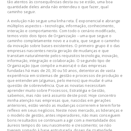
tão atentos às consequências desta ou se estão, uma boa
quantidade deles ainda não entendeu o que fazer, qual
caminho seguir.
A evolução não segue uma linha reta. É exponencial e abrange
múltiplos aspectos – tecnologia, informação, conhecimento,
interação e comportamento. Com todo o cenário modificado,
temos visto dois tipos de Organização – uma que segue o
caminho completamente novo e a outra, que segue o caminho
da inovação sobre bases existentes. O primeiro grupo é o das
empresas nascentes nesta geração de mudanças e que
transitam naturalmente pelos requisitos tecnologia, inovação,
informação, integração e colaboração. O segundo tipo de
Organização (que compõe a maioria) é o das empresas
fundadas há mais de 20, 30 ou 50 anos, detentoras de vasta
experiência em sistemas de gestão e processos de produção e
que entenderam (algumas, pelo menos) que mudar é uma
questão de sobrevivência. Que as novatas necessitam
aprender muito sobre Processos, Estratégia e Gestão,
sabemos, mas não será assunto deste post. Hoje concentro
minha atenção nas empresas que, nascidas em gerações
anteriores, estão vendo as mudanças ocorrerem e terem forte
reflexo em seus negócios. Neste novo mercado, as lideranças e
o modelo de gestão, antes imperadores, não mais conseguem
bons resultados se continuam a agir com a mentalidade dos
áureos tempos do seu nascimento e crescimento; se não
tiverem somado à base estruturada, doses de criatividade,