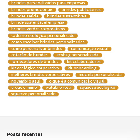
brindes personalizados para empresas
brindes promocionais
brindes publicitários
brindes saúde
brindes sustentáveis
brinde sustentável empresa
brindes verdes corporativos
caderno ecológico personalizado
como escolher brindes personalizados
como personalizar brindes
comunicação visual
cotação de brindes
ecobag personalizada
fornecedores de brindes
kit colaboradores
kit ecológico corporativo
kit onboarding
melhores brindes corporativos
mochila personalizada
novembro azul
o que é a comunicação visual
o que é mimo
outubro rosa
squeeze ecológico
squeeze personalizado
Posts recentes