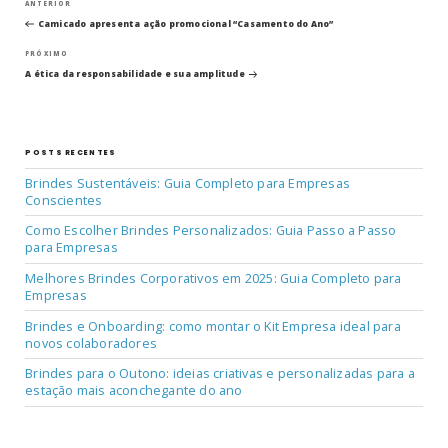
Navegação
Post
ANTERIOR
anterior
Camicado apresenta ação promocional “Casamento do Ano”
de
Próximo
PRÓXIMO
post
Post
A ética da responsabilidade e sua amplitude
POSTS RECENTES
Brindes Sustentáveis: Guia Completo para Empresas
Conscientes
Como Escolher Brindes Personalizados: Guia Passo a Passo
para Empresas
Melhores Brindes Corporativos em 2025: Guia Completo para
Empresas
Brindes e Onboarding: como montar o Kit Empresa ideal para
novos colaboradores
Brindes para o Outono: ideias criativas e personalizadas para a
estação mais aconchegante do ano