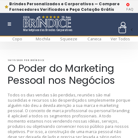
Brindes Personalizados e Corporativos — Compare
Fornecedores Verificados e Peça Cotação Grátis
FAQ
GUIA
39 Anos
Marketplace dos Brindes Corporativos
Copo
Mochila
Squeeze
Caneca
Ver Todos
Pular
BRÍNDICE BLOG
Bríndice Blog
para
o
conteúdo
PUBLICADO
10/11/2020
POR
BRÍNDICE
EM
O Poder do Marketing
Pessoal nos Negócios
Todos os dias vendas são perdidas, reuniões são mal
sucedidas e recursos são desperdiçados simplesmente porque
alguém não deu a devida atenção a sua marca e marketing
pessoal. O conceito de marca profissional ou personal branding
é aplicável a todos os segmentos profissionais. A todo
momento estamos nos vendendo nossas idéias, serviços,
produtos ou objetivando convencer nosso público para nossos
objetivos. Por isso, a construção de uma marca pessoal não
deve ser deixada de lado e precisa ser levada a sério pelos