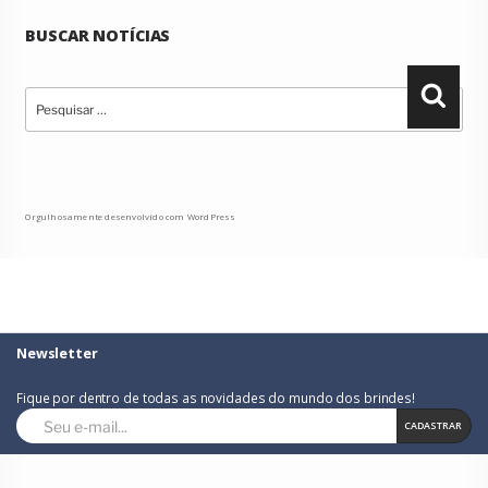
BUSCAR NOTÍCIAS
Pesquisar
Pesqu
por:
Orgulhosamente desenvolvido com WordPress
Newsletter
Fique por dentro de todas as novidades do mundo dos brindes!
CADASTRAR