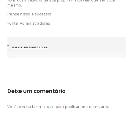
•O maior investidor da sua própria marca tem que ser você
mesmo.
Pense nisso e sucesso!
Fonte: Administradores
CATEGORIAS
MARKETING PROMOCIONAL
Deixe um comentário
Você precisa fazer o
login
para publicar um comentário.