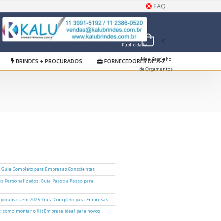
FAQ
Publicidade
Meu Carrinho
BRINDES + PROCURADOS
FORNECEDORES DE A-Z
de Orçamentos
: Guia Completo para Empresas Conscientes
s Personalizados: Guia Passo a Passo para
porativos em 2025: Guia Completo para Empresas
: como montar o Kit Empresa ideal para novos