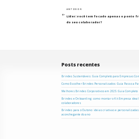
Navegação
Post
ANTERIOR
anterior
Líder: você tem focado apenas o ponto f
de
do seu colaborador?
Post
Posts recentes
Brindes Sustentáveis: Guia Completo para Empresas Co
Como Escolher Brindes Personalizados: Guia Passo a P
Melhores Brindes Corporativos em 2025: Guia Completo
Brindes e Onboarding: como montar o Kit Empresa ideal
colaboradores
Brindes para o Outono: ideias criativas e personalizada
aconchegante do ano