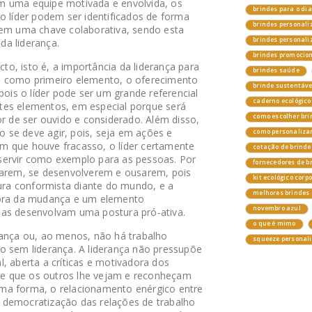
 com uma equipe motivada e envolvida, os
brindes para o di
o líder podem ser identificados de forma
brindes personali
 em uma chave colaborativa, sendo esta
brindes personal
a liderança.
brindes promocio
o, isto é, a importância da liderança para
brindes saúde
, como primeiro elemento, o oferecimento
brinde sustentáv
pois o líder pode ser um grande referencial
caderno ecológico
tes elementos, em especial porque será
como escolher bri
de ser ouvido e considerado. Além disso,
se deve agir, pois, seja em ações e
como personalizar
m que houve fracasso, o líder certamente
cotação de brinde
servir como exemplo para as pessoas. Por
fornecedores de b
carem, se desenvolverem e ousarem, pois
kit ecológico corp
ra conformista diante do mundo, e a
melhores brindes 
sora da mudança e um elemento
novembro azul
oas desenvolvam uma postura pró-ativa.
o que é mimo
rança ou, ao menos, não há trabalho
squeeze personal
o sem liderança. A liderança não pressupõe
, aberta a críticas e motivadora dos
 de que os outros lhe vejam e reconheçam
ma forma, o relacionamento enérgico entre
 democratização das relações de trabalho