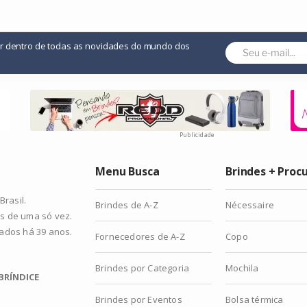
or dentro de todas as novidades do mundo dos
Publicidade
Menu Busca
Brindes + Proc
rasil.
Brindes de A-Z
Nécessaire
s de uma só vez.
zados há 39 anos.
Fornecedores de A-Z
Copo
Brindes por Categoria
Mochila
BRÍNDICE
Brindes por Eventos
Bolsa térmica