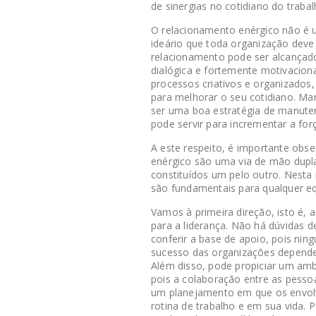
de sinergias no cotidiano do traba
O relacionamento enérgico não é 
ideário que toda organização deve 
relacionamento pode ser alcançado
dialógica e fortemente motivaciona
processos criativos e organizados,
para melhorar o seu cotidiano. Ma
ser uma boa estratégia de manuten
pode servir para incrementar a forç
A este respeito, é importante obse
enérgico são uma via de mão dupla
constituídos um pelo outro. Nesta
são fundamentais para qualquer e
Vamos à primeira direção, isto é, 
para a liderança. Não há dúvidas 
conferir a base de apoio, pois ni
sucesso das organizações depende 
Além disso, pode propiciar um amb
pois a colaboração entre as pesso
um planejamento em que os envol
rotina de trabalho e em sua vida. 