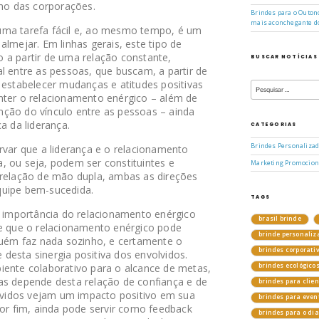
lho das corporações.
Brindes para o Outono
mais aconchegante d
uma tarefa fácil e, ao mesmo tempo, é um
almejar. Em linhas gerais, este tipo de
 a partir de uma relação constante,
BUSCAR NOTÍCIAS
l entre as pessoas, que buscam, a partir de
Pesquisar
 estabelecer mudanças e atitudes positivas
por:
nter o relacionamento enérgico – além de
ção do vínculo entre as pessoas – ainda
a da liderança.
CATEGORIAS
Brindes Personaliza
rvar que a liderança e o relacionamento
, ou seja, podem ser constituintes e
Marketing Promocion
 relação de mão dupla, ambas as direções
quipe bem-sucedida.
TAGS
a importância do relacionamento enérgico
brasil brinde
de que o relacionamento enérgico pode
brinde personaliz
nguém faz nada sozinho, e certamente o
brindes corporati
desta sinergia positiva dos envolvidos.
iente colaborativo para o alcance de metas,
brindes ecológico
as depende desta relação de confiança e de
brindes para clie
vidos vejam um impacto positivo em sua
brindes para even
Por fim, ainda pode servir como feedback
brindes para o di