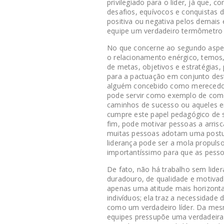
privilegiado para o líder, já que,
desafios, equívocos e conquistas d
positiva ou negativa pelos demais
equipe um verdadeiro termômetro d
No que concerne ao segundo aspect
o relacionamento enérgico, temos
de metas, objetivos e estratégias, 
para a pactuação em conjunto des
alguém concebido como merecedor 
pode servir como exemplo de como 
caminhos de sucesso ou aqueles e
cumpre este papel pedagógico de 
fim, pode motivar pessoas a arris
muitas pessoas adotam uma postu
liderança pode ser a mola propul
importantíssimo para que as pess
De fato, não há trabalho sem lide
duradouro, de qualidade e motivad
apenas uma atitude mais horizontal
indivíduos; ela traz a necessidade
como um verdadeiro líder. Da mes
equipes pressupõe uma verdadeira