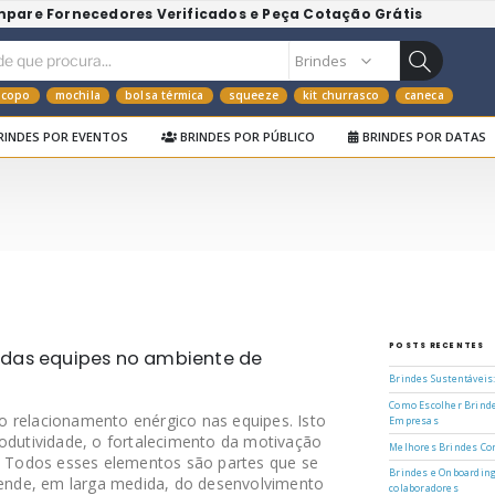
mpare Fornecedores Verificados e Peça Cotação Grátis
copo
mochila
bolsa térmica
squeeze
kit churrasco
caneca
RINDES POR EVENTOS
BRINDES POR PÚBLICO
BRINDES POR DATAS
POSTS RECENTES
 das equipes no ambiente de
Brindes Sustentáveis
Como Escolher Brinde
 relacionamento enérgico nas equipes. Isto
Empresas
rodutividade, o fortalecimento da motivação
Melhores Brindes Cor
a. Todos esses elementos são partes que se
Brindes e Onboarding
nde, em larga medida, do desenvolvimento
colaboradores