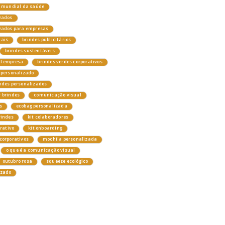
a mundial da saúde
zados
izados para empresas
nais
brindes publicitários
brindes sustentáveis
el empresa
brindes verdes corporativos
 personalizado
ndes personalizados
 brindes
comunicação visual
s
ecobag personalizada
rindes
kit colaboradores
orativo
kit onboarding
corporativos
mochila personalizada
o que é a comunicação visual
outubro rosa
squeeze ecológico
izado