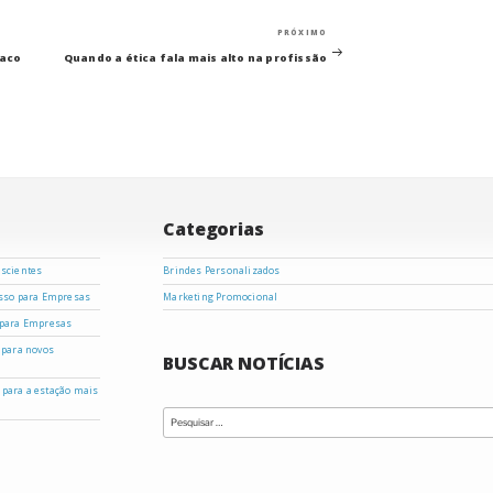
Próximo
PRÓXIMO
post
raco
Quando a ética fala mais alto na profissão
Categorias
nscientes
Brindes Personalizados
asso para Empresas
Marketing Promocional
 para Empresas
 para novos
BUSCAR NOTÍCIAS
s para a estação mais
Pesquisar
por: