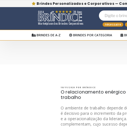
Brindes Personalizados e Corporativos — Co
GUIA
39 Anos
Marketplace dos Brindes Corporativos
nécessaire
BRINDES DE A-Z
BRINDES POR CATEGORIA
B
Pular
para
o
BRÍNDICE BLOG
Bríndice Blog
conteúdo
PUBLICADO
10/11/2020
POR
BRÍNDICE
EM
O relacionamento enérgico
trabalho
O ambiente de trabalho depende do
é decisivo para o incremento da p
e a operacionalização da lideranç
complementam, cujo sucesso depe