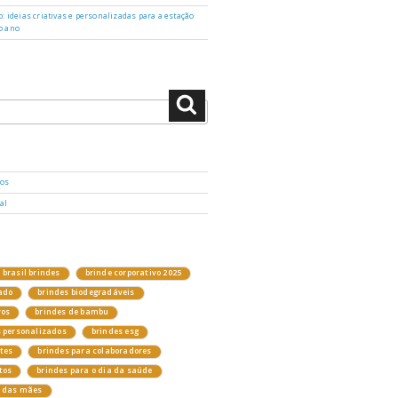
: ideias criativas e personalizadas para a estação
o ano
Pesquisar
dos
al
brasil brindes
brinde corporativo 2025
ado
brindes biodegradáveis
vos
brindes de bambu
s personalizados
brindes esg
ntes
brindes para colaboradores
tos
brindes para o dia da saúde
a das mães