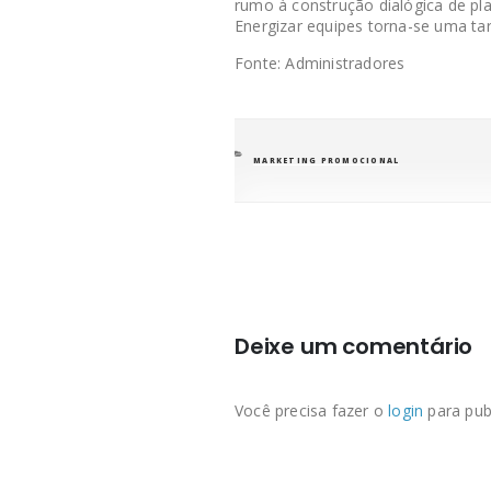
rumo à construção dialógica de pla
Energizar equipes torna-se uma tar
Fonte: Administradores
CATEGORIAS
MARKETING PROMOCIONAL
Deixe um comentário
Você precisa fazer o
login
para pub