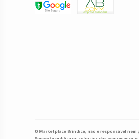
O Marketplace Bríndice, não é responsável nem 
Somente publica os anúncios das empresas que