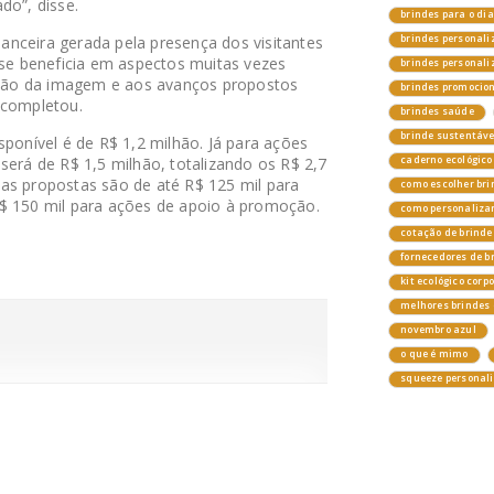
do”, disse.
brindes para o di
nceira gerada pela presença dos visitantes
brindes personali
 se beneficia em aspectos muitas vezes
brindes personal
rução da imagem e aos avanços propostos
brindes promocio
 completou.
brindes saúde
brinde sustentáv
sponível é de R$ 1,2 milhão. Já para ações
será de R$ 1,5 milhão, totalizando os R$ 2,7
caderno ecológico
as propostas são de até R$ 125 mil para
como escolher bri
$ 150 mil para ações de apoio à promoção.
como personalizar
cotação de brinde
fornecedores de b
kit ecológico corp
melhores brindes 
novembro azul
o que é mimo
squeeze personal