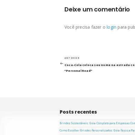
Deixe um comentário
Você precisa fazer o
login
para pub
Navegação
Post
ANTERIOR
anterior
Coca-Cola coloca seu nome na estrada c
de
“Personal Road”
Post
Posts recentes
Brindes Sustentáveis: Guia Completo para Empresas Co
Como Escolher Brindes Personalizados: Guia Passo a P