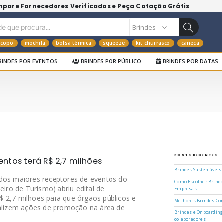
mpare Fornecedores Verificados e Peça Cotação Grátis
copo
mochila
bolsa térmica
squeeze
kit churrasco
caneca
RINDES POR EVENTOS
BRINDES POR PÚBLICO
BRINDES POR DATAS
POSTS RECENTES
ntos terá R$ 2,7 milhões
Brindes Sustentáveis
 dos maiores receptores de eventos do
Como Escolher Brinde
eiro de Turismo) abriu edital de
Empresas
 2,7 milhões para que órgãos públicos e
Melhores Brindes Cor
ealizem ações de promoção na área de
Brindes e Onboarding
colaboradores