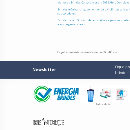
Melhores Brindes Corporativos em 2025: Guia Completo
Brindes e Onboarding: como montar o Kit Empresa ideal
colaboradores
Brindes para o Outono: ideias criativas e personalizada
aconchegante do ano
Orgulhosamente desenvolvido com WordPress
Fique p
Newsletter
brindes!
Publicidade