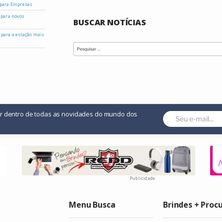
 para Empresas
 para novos
BUSCAR NOTÍCIAS
s para a estação mais
Pesquisar
por:
or dentro de todas as novidades do mundo dos
Publicidade
Menu Busca
Brindes + Proc