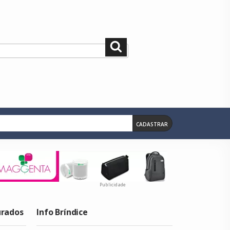
Pesquisar
CADASTRAR
Publicidade
urados
Info Bríndice