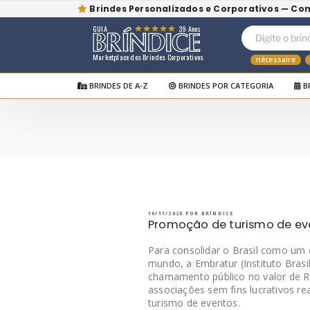
Brindes Personalizados e Corporativos — Co
GUIA
39 Anos
Marketplace dos Brindes Corporativos
nécessaire
BRINDES DE A-Z
BRINDES POR CATEGORIA
B
Pular
para
o
BRÍNDICE BLOG
Bríndice Blog
conteúdo
PUBLICADO
10/11/2020
POR
BRÍNDICE
EM
Promoção de turismo de eve
Para consolidar o Brasil como um
mundo, a Embratur (Instituto Brasil
chamamento público no valor de R$
associações sem fins lucrativos r
turismo de eventos.