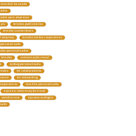
a mundial da saúde
zados
izados para empresas
nais
brindes publicitários
brindes sustentáveis
el empresa
brindes verdes corporativos
 personalizado
ndes personalizados
 brindes
comunicação visual
s
ecobag personalizada
rindes
kit colaboradores
orativo
kit onboarding
corporativos
mochila personalizada
o que é a comunicação visual
outubro rosa
squeeze ecológico
izado