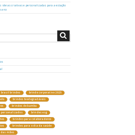
: ideias criativas e personalizadas para a estação
o ano
Pesquisar
dos
al
brasil brindes
brinde corporativo 2025
ado
brindes biodegradáveis
vos
brindes de bambu
s personalizados
brindes esg
ntes
brindes para colaboradores
tos
brindes para o dia da saúde
a das mães