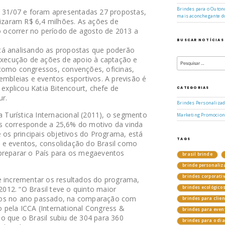
Brindes para o Outono
a 31/07 e foram apresentadas 27 propostas,
mais aconchegante d
lizaram R$ 6,4 milhões. As ações de
ocorrer no período de agosto de 2013 a
BUSCAR NOTÍCIAS
tá analisando as propostas que poderão
Pesquisar
 execução de ações de apoio à captação e
por:
como congressos, convenções, oficinas,
embleias e eventos esportivos. A previsão é
 explicou Katia Bitencourt, chefe de
CATEGORIAS
ur.
Brindes Personaliza
Turística Internacional (2011), o segmento
Marketing Promocion
s corresponde a 25,6% do motivo da vinda
e os principais objetivos do Programa, está
TAGS
 e eventos, consolidação do Brasil como
preparar o País para os megaeventos
brasil brinde
brinde personaliz
brindes corporati
e incrementar os resultados do programa,
12. “O Brasil teve o quinto maior
brindes ecológico
tos no ano passado, na comparação com
brindes para clie
 pela ICCA (International Congress &
brindes para even
o que o Brasil subiu de 304 para 360
brindes para o di