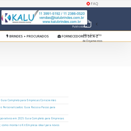
FAQ
Publicidade
Meu Carrinho
BRINDES + PROCURADOS
FORNECEDORES DE A-Z
de Orçamentos
: Guia Completo para Empresas Conscientes
s Personalizados: Guia Passo a Passo para
porativos em 2025: Guia Completo para Empresas
: como montar o Kit Empresa ideal para novos