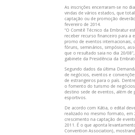
As inscrições encerraram-se no di
vindas de vários estados, que tota
captação ou de promoção deverão 
fevereiro de 2014.
“O Comitê Técnico da Embratur es
receber recurso financeiro para a
promo de eventos internacionais, 
fóruns, seminários, simpósios, ass
que o resultado saia no dia 20/08”,
gabinete da Presidência da Embrat
Segundo dados da última Demanda 
de negócios, eventos e convençõe
de estrangeiros para o país. Dentr
o fomento do turismo de negócios
destino sede de eventos, além de 
esportivos.
De acordo com Kátia, o edital dev
realizado no mesmo formato, em 20
crescimento na captação de even
2011. É o que aponta levantamento
Convention Association), mostrand