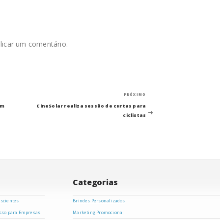
licar um comentário.
Próximo
PRÓXIMO
post
om
CineSolar realiza sessão de curtas para
ciclistas
Categorias
nscientes
Brindes Personalizados
asso para Empresas
Marketing Promocional