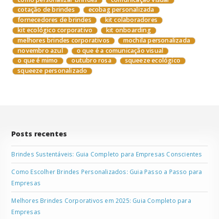
cotação de brindes
ecobag personalizada
fornecedores de brindes
kit colaboradores
kit ecológico corporativo
kit onboarding
melhores brindes corporativos
mochila personalizada
novembro azul
o que é a comunicação visual
o que é mimo
outubro rosa
squeeze ecológico
squeeze personalizado
Posts recentes
Brindes Sustentáveis: Guia Completo para Empresas Conscientes
Como Escolher Brindes Personalizados: Guia Passo a Passo para
Empresas
Melhores Brindes Corporativos em 2025: Guia Completo para
Empresas