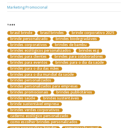
Marketing Promocional
TAGS
brasil brinde
brasil brindes
brinde corporativo 2025
brinde personalizado
brindes biodegradáveis
brindes corporativos
brindes de bambu
brindes ecológicos personalizados
brindes esg
brindes para clientes
brindes para colaboradores
brindes para eventos
brindes para o dia da saúde
brindes para o dia das mães
brindes para o dia mundial da saúde
brindes personalizados
brindes personalizados para empresas
brindes promocionais
brindes publicitários
brindes saúde
brindes sustentáveis
brinde sustentável empresa
brindes verdes corporativos
caderno ecológico personalizado
como escolher brindes personalizados
como personalizar brindes
comunicação visual