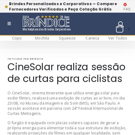
Brindes Personalizados e Corporativos — Compare
Fornecedores Verificados e Peça Cotação Grátis
FAQ
GUIA
39 Anos
Marketplace dos Brindes Corporativos
Copo
Mochila
Squeeze
Caneca
Ver Todos
Pular
BRÍNDICE BLOG
Bríndice Blog
para
o
conteúdo
PUBLICADO
10/11/2020
POR
BRÍNDICE
EM
CineSolar realiza sessão
de curtas para ciclistas
O CineSolar, cinema itinerante que utiliza energia solar para
exibir filmes, realizará uma exibição de curtas ao ar livre, no dia
23/08, no Museu da Imagem e do Som (MIS), em São Paulo. A
sessão acontece em parceria com 24º Festival Internacional de
Curtas Metragens.
O furgão é equipado com placas solares capazes de gerar a
própria energia para alimentar toda a sua estrutura de exibição,
realizando projeções de filmes em qualquer localidade, sem