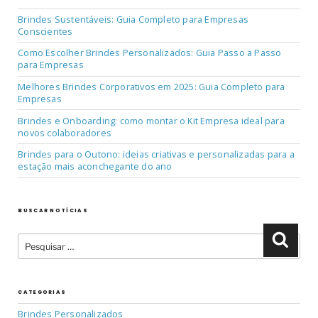
Brindes Sustentáveis: Guia Completo para Empresas
Conscientes
Como Escolher Brindes Personalizados: Guia Passo a Passo
para Empresas
Melhores Brindes Corporativos em 2025: Guia Completo para
Empresas
Brindes e Onboarding: como montar o Kit Empresa ideal para
novos colaboradores
Brindes para o Outono: ideias criativas e personalizadas para a
estação mais aconchegante do ano
BUSCAR NOTÍCIAS
Pesquisar
Pesqu
por:
CATEGORIAS
Brindes Personalizados